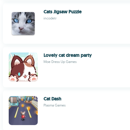
Cats Jigsaw Puzzle
incodetr
Lovely cat dream party
Moe Dress Up Games
Cat Dash
Plasma Games