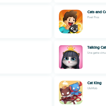
Cats and C
Pixel Pros
Talking Cat
Una gatta virt
Cat King
UbiMob