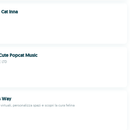
 Cat Inna
 Cute Popcat Music
 LTD
s Way
 virtuali, personalizza spazi e scopri la cura felina