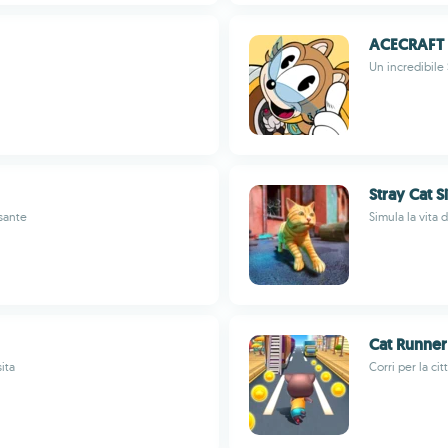
ACECRAFT
Un incredibile
Stray Cat 
ssante
Simula la vita 
Cat Runner
sita
Corri per la ci