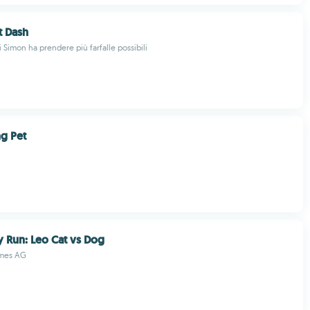
t Dash
di Simon ha prendere più farfalle possibili
g Pet
 Run: Leo Cat vs Dog
mes AG