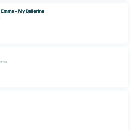
t Emma - My Ballerina
s
Games