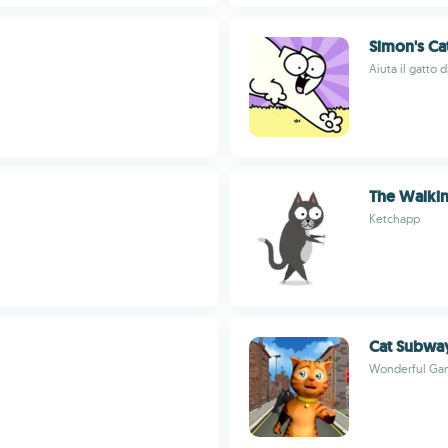
Simon's Ca
Aiuta il gatto 
The Walkin
Ketchapp
Cat Subway
Wonderful Ga