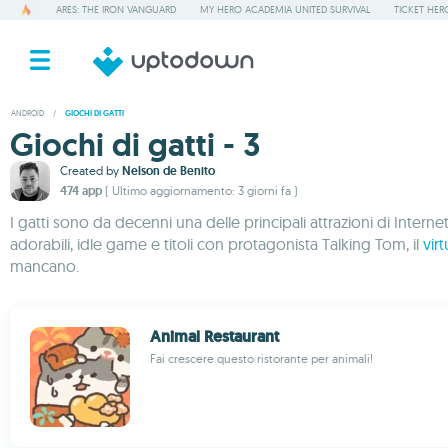
ARES: THE IRON VANGUARD
MY HERO ACADEMIA UNITED SURVIVAL
TICKET HER
ANDROID
/
GIOCHI DI GATTI
Giochi di gatti - 3
Created by
Nelson de Benito
474 app
( Ultimo aggiornamento: 3 giorni fa )
I gatti sono da decenni una delle principali attrazioni di Interne
adorabili, idle game e titoli con protagonista Talking Tom, il
vir
mancano.
Animal Restaurant
Fai crescere questo ristorante per animali!