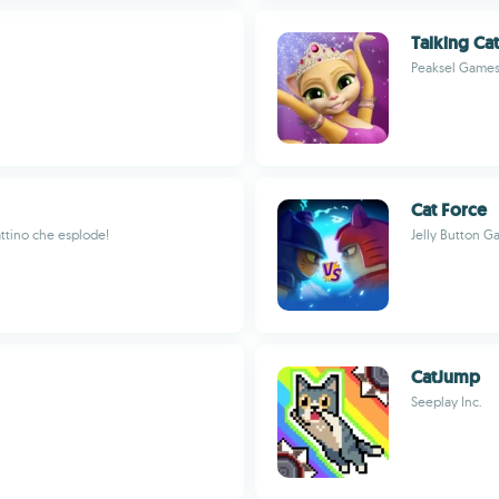
Talking Ca
Peaksel Game
Cat Force
gattino che esplode!
Jelly Button 
CatJump
Seeplay Inc.