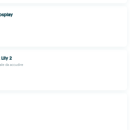
osplay
 Lily 2
uale da accudire