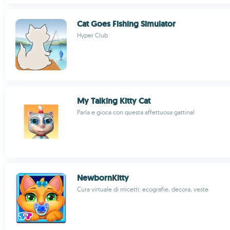
Cat Goes Fishing Simulator
Hyper Club
My Talking Kitty Cat
Parla e gioca con questa affettuosa gattina!
NewbornKitty
Cura virtuale di micetti: ecografie, decora, veste