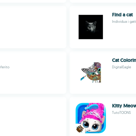
Find a cat
Individua i gat
Cat Colori
eferito
DigitalEagle
Kitty Meo
TutoTOONS