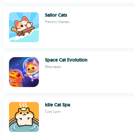
Sailor Cats
Platonic Games
Space Cat Evolution
Wazzapps
Idle Cat Spa
Cory Lyon