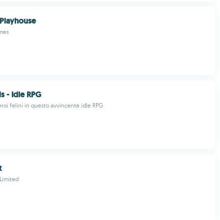
 Playhouse
mes
s - Idle RPG
roi felini in questo avvincente idle RPG
t
Limited