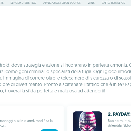
ETS
SENGOKU BUSHIDO
APPLICAZIONI OPEN SOURCE
WINK
BATTLE ROYALE GD
id, dove strategia e azione si incontrano in perfetta armonia. 
versi come geni criminali o specialisti della fuga. Ogni gioco int
iva. Immagina di correre oltre le telecamere di sicurezza o di sc
no ore di divertimento. Pronto a scatenare il tattico che è in te? E
 troverai la sfida perfetta e maliziosa ad attenderti!
2. PAYDAY:
sonaggio, skin e armi, modifica la
Rapine multipla
ti...
difendila. Sblo