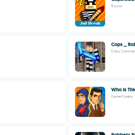
Riovox
Cops _ Rob
Crazy Comma
Who Is Thie
GameiCreate
Robbery 