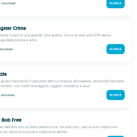
 k
download
SCARICA
ngster Crime
ina il caos in una grande città aperta. Gioco di ladri stile GTA senza
ga dalla polizia e armi...
download
SCARICA
zzle
giusto tracciando il percorso del tuo braccio allungabile, senza farti beccare.
 fumetti, con livelli stravaganti, oggetti interattivi e aiuti...
k
download
SCARICA
 Bob Free
e dall’alto con un ladro pasticcione, tra poliziotti, cani e vicini impiccioni.
 via, sblocca la storia e migliora le abilità...