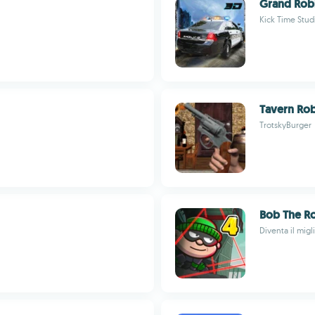
Grand Robb
Kick Time Stud
Tavern Ro
TrotskyBurger
Bob The R
Diventa il migl