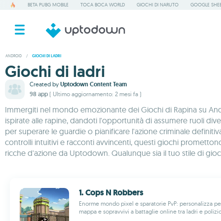
BETA PUBG MOBILE
TOCA BOCA WORLD
GIOCHI DI NARUTO
GOOGLE SHE
ANDROID
/
GIOCHI DI LADRI
Giochi di ladri
Created by
Uptodown Content Team
98 app
( Ultimo aggiornamento: 2 mesi fa )
Immergiti nel mondo emozionante dei Giochi di Rapina su Andro
ispirate alle rapine, dandoti l'opportunità di assumere ruoli di
per superare le guardie o pianificare l'azione criminale definit
controlli intuitivi e racconti avvincenti, questi giochi prometto
ricche d'azione da Uptodown. Qualunque sia il tuo stile di gioco,
1. Cops N Robbers
Enorme mondo pixel e sparatorie PvP: personalizza per
mappa e sopravvivi a battaglie online tra ladri e poliziot