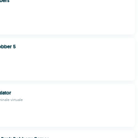
bers
obber 5
lator
minale virtuale