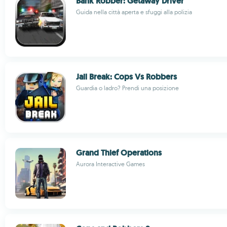
Bank Robber: Getaway Driver
Guida nella città aperta e sfuggi alla polizia
Jail Break: Cops Vs Robbers
Guardia o ladro? Prendi una posizione
Grand Thief Operations
Aurora Interactive Games