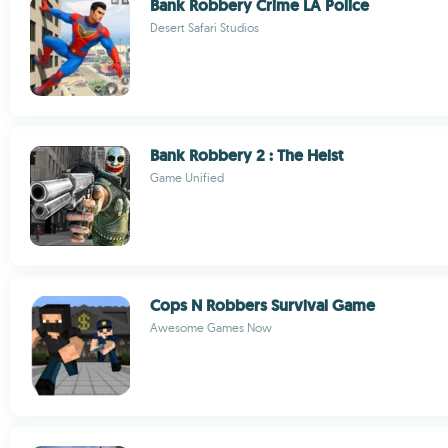
Bank Robbery Crime LA Police
Desert Safari Studios
Bank Robbery 2 : The Heist
Game Unified
Cops N Robbers Survival Game
Awesome Games Now