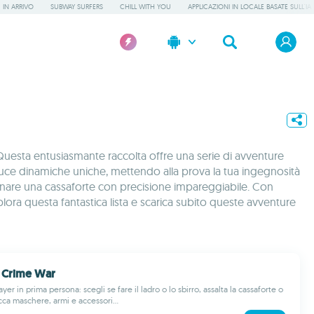
IN ARRIVO
SUBWAY SURFERS
CHILL WITH YOU
APPLICAZIONI IN LOCALE BASATE SULL'IA
Questa entusiasmante raccolta offre una serie di avventure
roduce dinamiche uniche, mettendo alla prova la tua ingegnosità
assinare una cassaforte con precisione impareggiabile. Con
splora questa fantastica lista e scarica subito queste avventure
 Crime War
yer in prima persona: scegli se fare il ladro o lo sbirro, assalta la cassaforte o
cca maschere, armi e accessori...