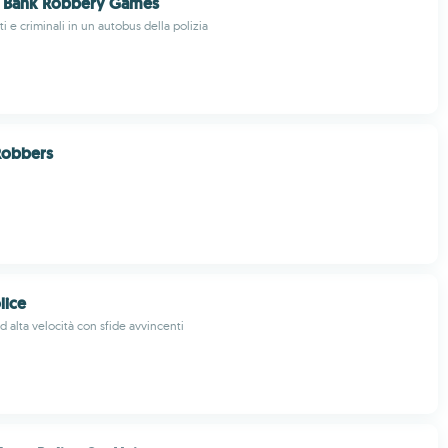
g Bank Robbery Games
i e criminali in un autobus della polizia
Robbers
lice
 alta velocità con sfide avvincenti