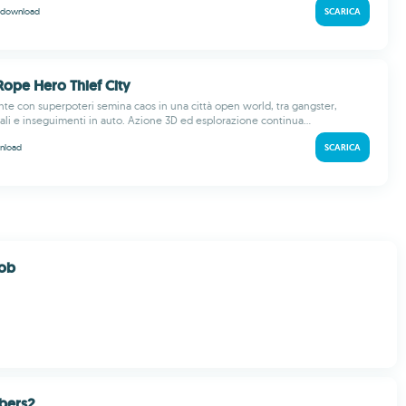
download
SCARICA
 Rope Hero Thief City
ante con superpoteri semina caos in una città open world, tra gangster,
nali e inseguimenti in auto. Azione 3D ed esplorazione continua...
nload
SCARICA
ob
bers2