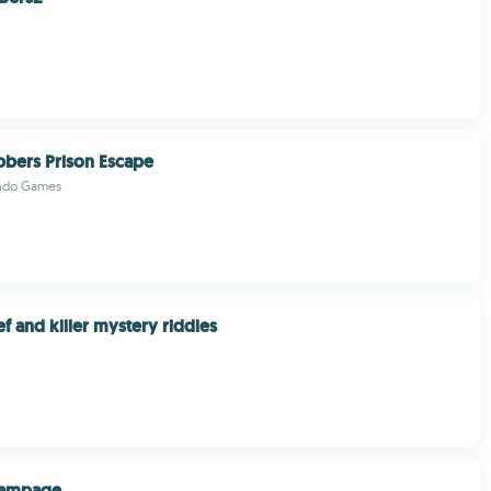
bers Prison Escape
ndo Games
f and killer mystery riddles
Rampage