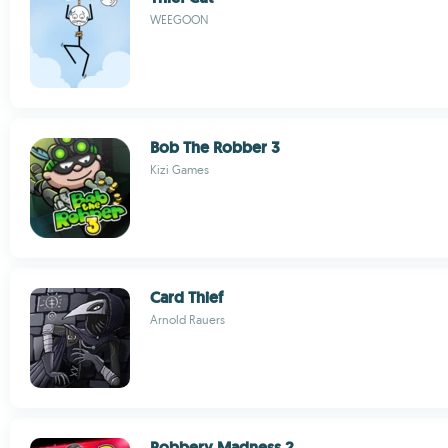
WEEGOON
Bob The Robber 3
Kizi Games
Card Thief
Arnold Rauers
Robbery Madness 2