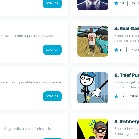
SCARICA
4.0
529.7
4. Real Ga
 muoviti in prima persona, piazza
Ruba auto e sem
.
missioni, con fu
SCARICA
4.1
2.3 M
6. Thief Pu
orte con i grimaldelli e svaligi case e
Ruba l’oggetto 
Puzzle furtivi a
SCARICA
4.9
139.6 
8. Robbery
ani da guardia e vicini furiosi. Usa
Rapine in visual
Ruba, sgattaiola