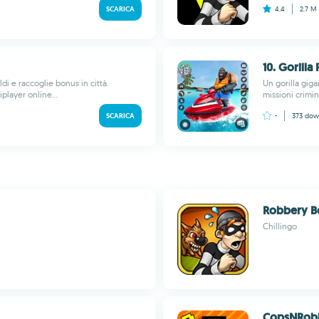
SCARICA
4.4
2.7 M
10. Gorilla
di e raccoglie bonus in città.
Un gorilla gig
player online...
missioni crimi
SCARICA
-
373
dow
Robbery B
Chillingo
CopsNRob