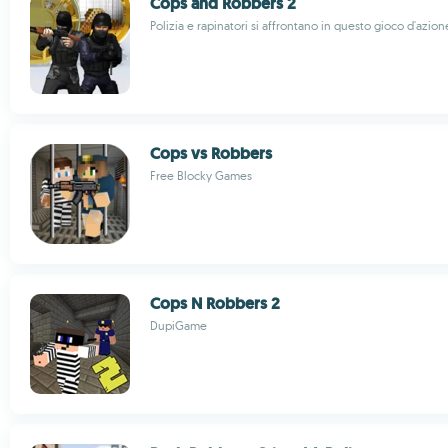
Cops and Robbers 2
Polizia e rapinatori si affrontano in questo gioco d'azion
Cops vs Robbers
Free Blocky Games
Cops N Robbers 2
DupiGame