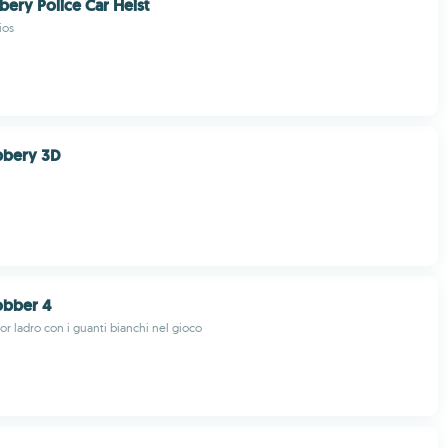
ery Police Car Heist
ios
bbery 3D
obber 4
ior ladro con i guanti bianchi nel gioco