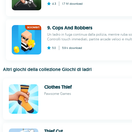
4.3
1.7 M
download
9. Cops And Robbers
Un ladro in fuga continua dalla polizia, mentre ruba sol
Controlli touch immediati, partite arcade veloci e multi
5.0
5.9 k
download
Altri giochi della collezione Giochi di ladri
Clothes Thief
Pawsome Games
Thief Cut