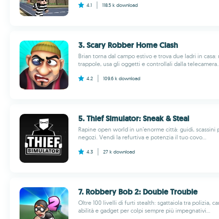
4.1
118.5 k
download
3. Scary Robber Home Clash
Brian torna dal campo estivo e trova due ladri in casa:
trappole, usa gli oggetti e controllali dalla telecamera..
4.2
109.6 k
download
5. Thief Simulator: Sneak & Steal
Rapine open world in un’enorme città: guidi, scassini p
negozi. Vendi la refurtiva e potenzia il tuo covo...
4.3
27 k
download
7. Robbery Bob 2: Double Trouble
Oltre 100 livelli di furti stealth: sgattaiola tra polizia, c
abilità e gadget per colpi sempre più impegnativi...