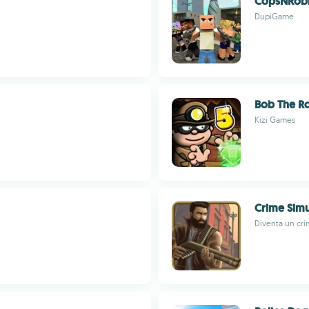
CopsNRob
DupiGame
Bob The R
Kizi Games
Crime Simu
Diventa un cri