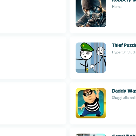
Homa
Thief Puzzl
HyperOn Studi
Daddy Was
Sfuggi alla pol