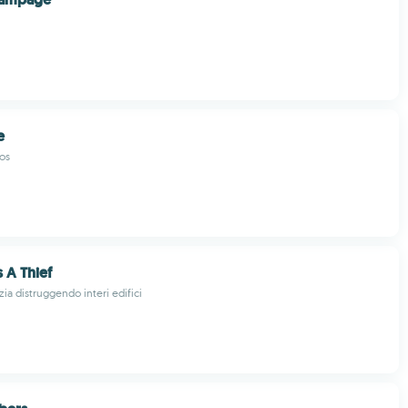
e
os
 A Thief
izia distruggendo interi edifici