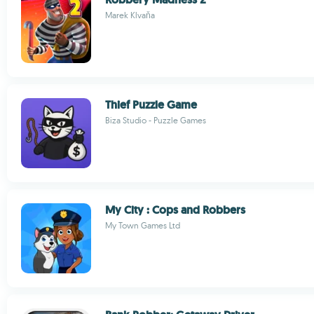
Marek Klvaňa
Thief Puzzle Game
Biza Studio - Puzzle Games
My City : Cops and Robbers
My Town Games Ltd