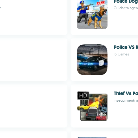
Police Do
e
Guida tra agent
Police VS 
i6 Games
Thief Vs Po
Inseguimenti ad