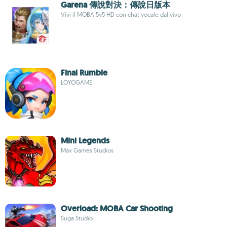
Garena 傳說對決：傳說日版本
Vivi il MOBA 5v5 HD con chat vocale dal vivo
Final Rumble
LOYOGAME
Mini Legends
Max Games Studios
Overload: MOBA Car Shooting
Suga Studio