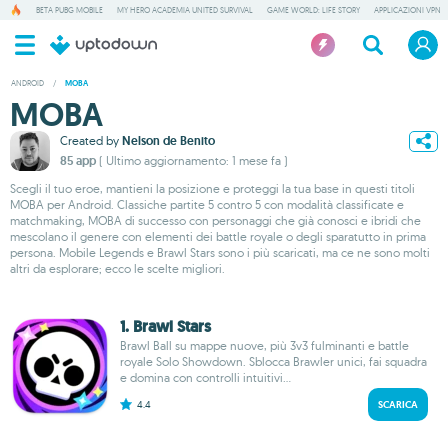
BETA PUBG MOBILE
MY HERO ACADEMIA UNITED SURVIVAL
GAME WORLD: LIFE STORY
APPLICAZIONI VPN
ANDROID
/
MOBA
MOBA
Created by
Nelson de Benito
85 app
( Ultimo aggiornamento: 1 mese fa )
Scegli il tuo eroe, mantieni la posizione e proteggi la tua base in questi titoli
MOBA per Android. Classiche partite 5 contro 5 con modalità classificate e
matchmaking, MOBA di successo con personaggi che già conosci e ibridi che
mescolano il genere con elementi dei battle royale o degli sparatutto in prima
persona. Mobile Legends e Brawl Stars sono i più scaricati, ma ce ne sono molti
altri da esplorare; ecco le scelte migliori.
1. Brawl Stars
Brawl Ball su mappe nuove, più 3v3 fulminanti e battle
royale Solo Showdown. Sblocca Brawler unici, fai squadra
e domina con controlli intuitivi...
4.4
SCARICA