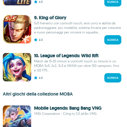
4.3
SCARICA
9. King of Glory
5v5 frenetici con controlli touch, eroi unici e abilità da
padroneggiare: più modalità, sistema Arcana per crescere
e nuovi personaggi per vincere in squadra...
4.3
SCARICA
10. League of Legends: Wild Rift
Match da 15-20 minuti e controlli touch su misura in un
MOBA 5v5, 2v2, 3v3 e ARAM con oltre 100 campioni, fino
a 120 FPS...
4.3
SCARICA
Altri giochi della collezione MOBA
Mobile Legends: Bang Bang VNG
VNG Corporation - Công ty Cổ phần VNG