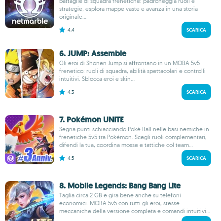
battaglie di squadra frenetiche: padroneggia ruoli e
strategie, esplora mappe vaste e avanza in una storia
originale...
4.4
SCARICA
6. JUMP: Assemble
Gli eroi di Shonen Jump si affrontano in un MOBA 5v5
frenetico: ruoli di squadra, abilità spettacolari e controlli
intuitivi. Sblocca eroi e skin...
4.3
SCARICA
7. Pokémon UNITE
Segna punti schiacciando Poké Ball nelle basi nemiche in
frenetiche 5v5 tra Pokémon. Scegli ruoli complementari,
difendi la tua, coordina mosse e tattiche col team...
4.5
SCARICA
8. Mobile Legends: Bang Bang Lite
Taglia circa 2 GB e gira bene anche su telefoni
economici. MOBA 5v5 con tutti gli eroi, stesse
meccaniche della versione completa e comandi intuitivi...