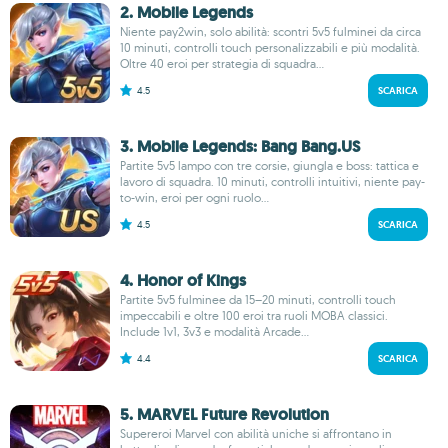
2. Mobile Legends
Niente pay2win, solo abilità: scontri 5v5 fulminei da circa
10 minuti, controlli touch personalizzabili e più modalità.
Oltre 40 eroi per strategia di squadra...
4.5
SCARICA
3. Mobile Legends: Bang Bang.US
Partite 5v5 lampo con tre corsie, giungla e boss: tattica e
lavoro di squadra. 10 minuti, controlli intuitivi, niente pay-
to-win, eroi per ogni ruolo...
4.5
SCARICA
4. Honor of Kings
Partite 5v5 fulminee da 15–20 minuti, controlli touch
impeccabili e oltre 100 eroi tra ruoli MOBA classici.
Include 1v1, 3v3 e modalità Arcade...
4.4
SCARICA
5. MARVEL Future Revolution
Supereroi Marvel con abilità uniche si affrontano in