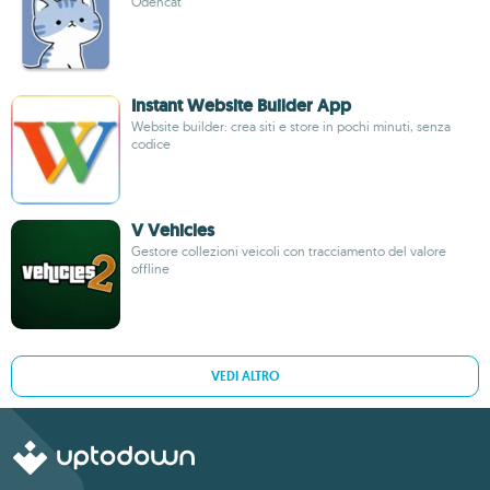
Odencat
Instant Website Builder App
Website builder: crea siti e store in pochi minuti, senza
codice
V Vehicles
Gestore collezioni veicoli con tracciamento del valore
offline
VEDI ALTRO