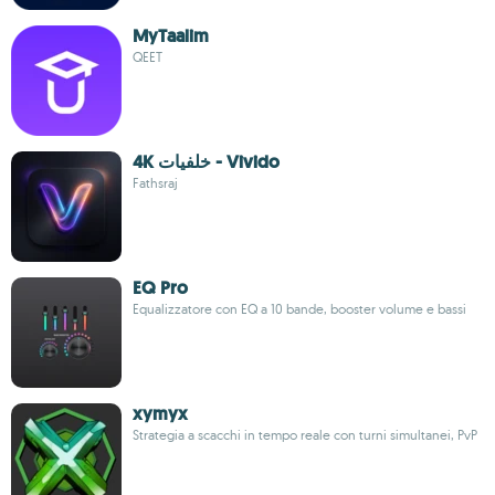
MyTaalim
QEET
4K خلفيات - Vivido
Fathsraj
EQ Pro
Equalizzatore con EQ a 10 bande, booster volume e bassi
xymyx
Strategia a scacchi in tempo reale con turni simultanei, PvP