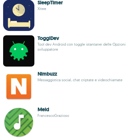
SleepTimer
Xitee
TogglDev
Tool dev Android con toggle istantanei delle Opzioni
sviluppatore
Nimbuzz
Messaggistica social, chat criptate e videochiamate
Meld
FrancescoGrazioso