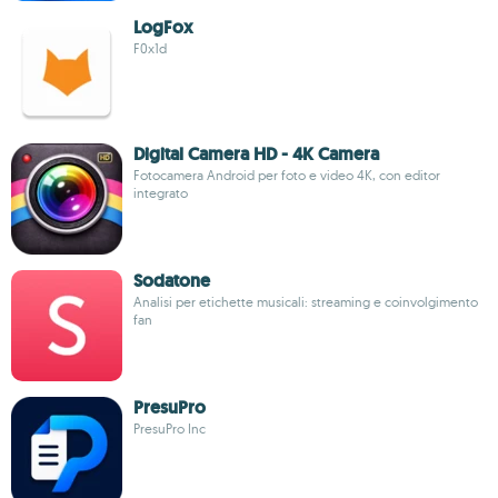
LogFox
F0x1d
Digital Camera HD - 4K Camera
Fotocamera Android per foto e video 4K, con editor
integrato
Sodatone
Analisi per etichette musicali: streaming e coinvolgimento
fan
PresuPro
PresuPro Inc