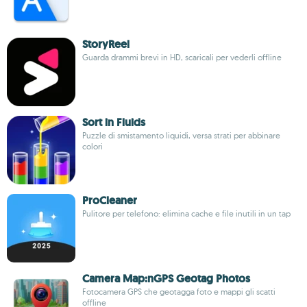
StoryReel
Guarda drammi brevi in HD, scaricali per vederli offline
Sort in Fluids
Puzzle di smistamento liquidi, versa strati per abbinare
colori
ProCleaner
Pulitore per telefono: elimina cache e file inutili in un tap
Camera Map:nGPS Geotag Photos
Fotocamera GPS che geotagga foto e mappi gli scatti
offline