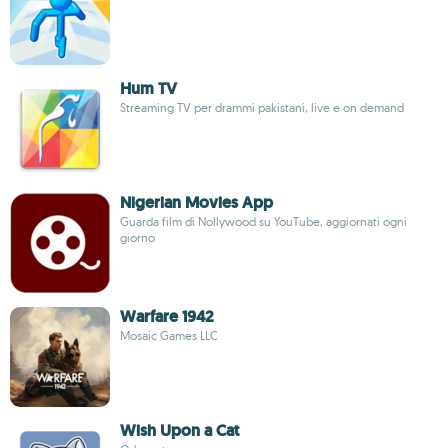
Hum TV
Streaming TV per drammi pakistani, live e on demand
Nigerian Movies App
Guarda film di Nollywood su YouTube, aggiornati ogni
giorno
Warfare 1942
Mosaic Games LLC
Wish Upon a Cat