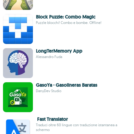
Block Puzzle: Combo Magic
Puzzle blocchi! Combo e bombe. Offline!
LongTerMemory App
Alessandro Fuda
GasoYa · Gasolineras Baratas
DanyDev Studio
Fast Translator
Traduci oltre 60 lingue con traduzione istantanea a
schermo