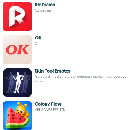
RioDrama
GZweixun
OK
OK
Skin Tool Emotes
Guida a skin ed emote con contatore diamanti per upgrade
sicuri
Colony Flow
ABI GAMES PTE. LTD.