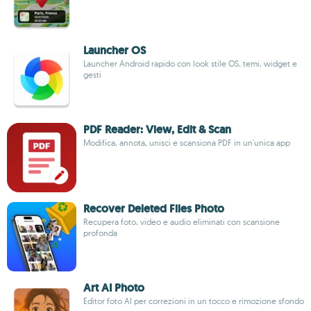
Launcher OS
Launcher Android rapido con look stile OS, temi, widget e
gesti
PDF Reader: View, Edit & Scan
Modifica, annota, unisci e scansiona PDF in un'unica app
Recover Deleted Files Photo
Recupera foto, video e audio eliminati con scansione
profonda
Art AI Photo
Editor foto AI per correzioni in un tocco e rimozione sfondo