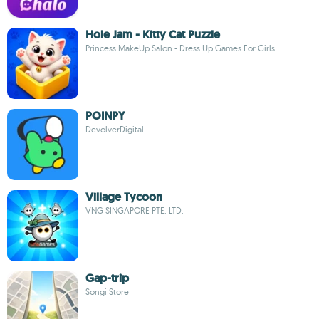
Hole Jam - Kitty Cat Puzzle
Princess MakeUp Salon - Dress Up Games For Girls
POINPY
DevolverDigital
Village Tycoon
VNG SINGAPORE PTE. LTD.
Gap-trip
Songi Store