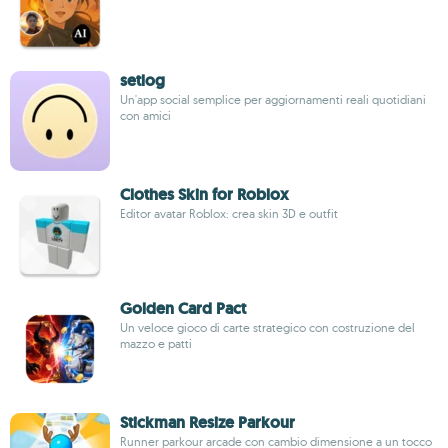
setlog
Un'app social semplice per aggiornamenti reali quotidiani
con amici
Clothes Skin for Roblox
Editor avatar Roblox: crea skin 3D e outfit
Golden Card Pact
Un veloce gioco di carte strategico con costruzione del
mazzo e patti
Stickman Resize Parkour
Runner parkour arcade con cambio dimensione a un tocco