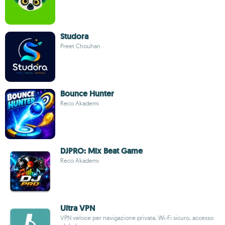
Studora
Preet Chouhan
Bounce Hunter
Reco Akademi
DJPRO: Mix Beat Game
Reco Akademi
Ultra VPN
VPN veloce per navigazione privata, Wi-Fi sicuro, accesso