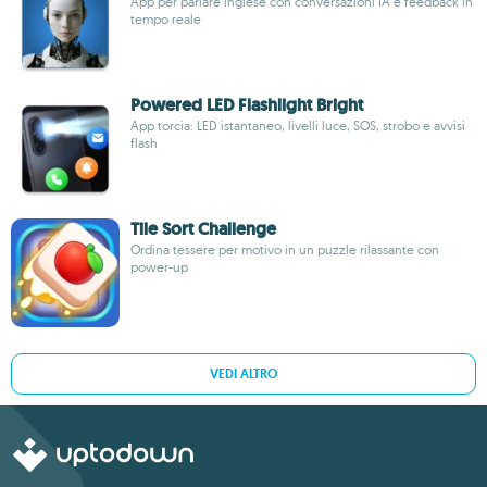
App per parlare inglese con conversazioni IA e feedback in
tempo reale
Powered LED Flashlight Bright
App torcia: LED istantaneo, livelli luce, SOS, strobo e avvisi
flash
Tile Sort Challenge
Ordina tessere per motivo in un puzzle rilassante con
power-up
VEDI ALTRO