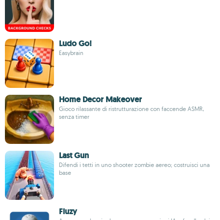
Ludo Go!
Easybrain
Home Decor Makeover
Gioco rilassante di ristrutturazione con faccende ASMR,
senza timer
Last Gun
Difendi i tetti in uno shooter zombie aereo; costruisci una
base
Fluzy