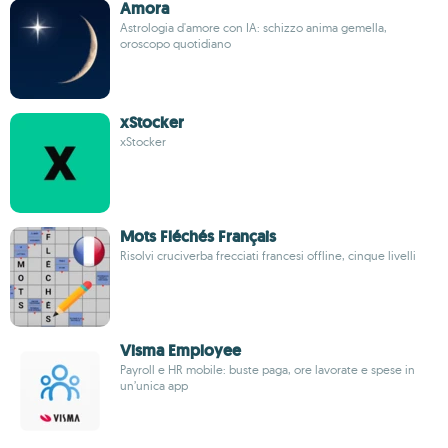
Amora
Astrologia d'amore con IA: schizzo anima gemella,
oroscopo quotidiano
xStocker
xStocker
Mots Fléchés Français
Risolvi cruciverba frecciati francesi offline, cinque livelli
Visma Employee
Payroll e HR mobile: buste paga, ore lavorate e spese in
un’unica app