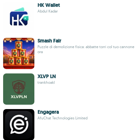
HK Wallet
Abdul Kadar
Smash Fair
Puzzle di demolizione fisica: abbatte torri col tuo cannone
ora
XLVP LN
trankhoakl
Engagera
AfuChat Technologies Limited