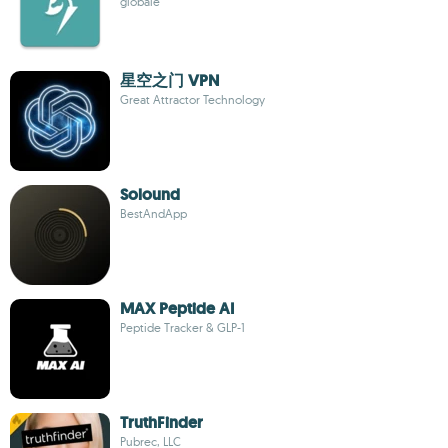
globale
星空之门 VPN
Great Attractor Technology
Solound
BestAndApp
MAX Peptide AI
Peptide Tracker & GLP-1
TruthFinder
Pubrec, LLC