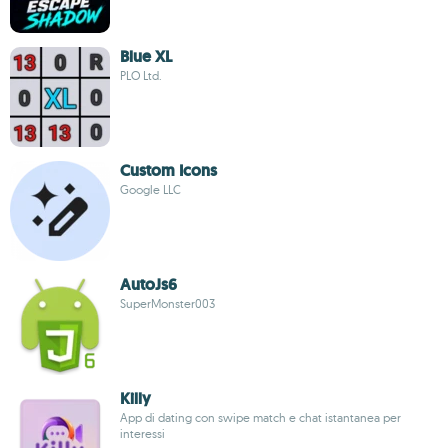
Blue XL
PLO Ltd.
Custom Icons
Google LLC
AutoJs6
SuperMonster003
Killy
App di dating con swipe match e chat istantanea per
interessi