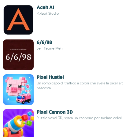
AceIt AI
PixEdit Studio
6/6/98
Seif Yacine Meh
Pixel Hustle!
Un rompicapo di traffico a colori che svela la pixel art
nascosta
Pixel Cannon 3D
Puzzle voxel 3D, spara un cannone per svelare colori