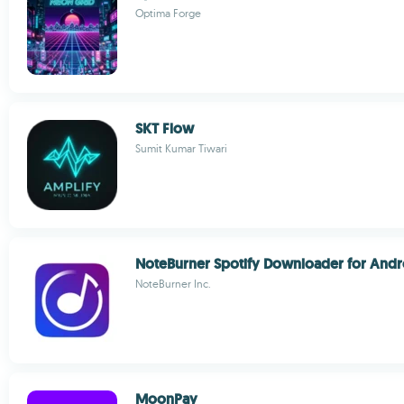
Optima Forge
SKT Flow
Sumit Kumar Tiwari
NoteBurner Spotify Downloader for Andr
NoteBurner Inc.
MoonPay