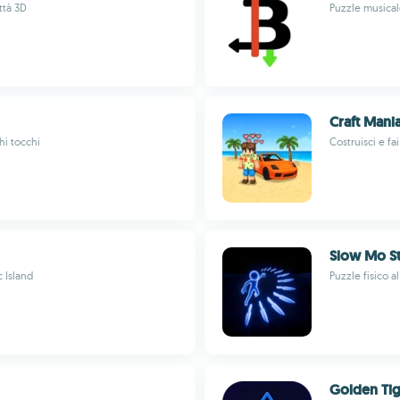
ttà 3D
Puzzle musical
Craft Mani
hi tocchi
Costruisci e fa
Slow Mo St
 Island
Puzzle fisico a
Golden Ti