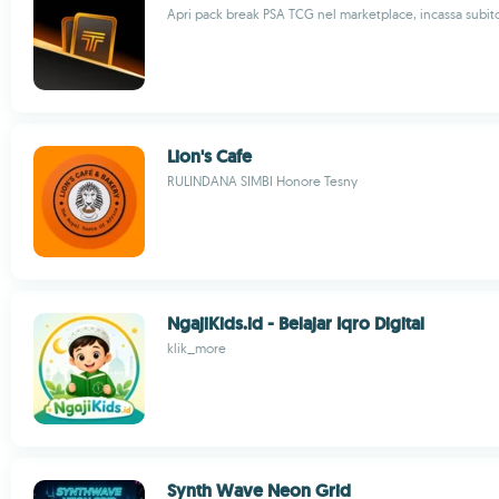
Apri pack break PSA TCG nel marketplace, incassa subit
Lion's Cafe
RULINDANA SIMBI Honore Tesny
NgajiKids.id - Belajar Iqro Digital
klik_more
Synth Wave Neon Grid