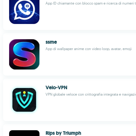
App ID chiamante con blocco spam e ricerca di numeri t
ssme
App di wallpaper anime con video loop, avatar, emoji
Velo-VPN
VPN globale veloce con crittografia integrata e navigazi
Rips by Triumph