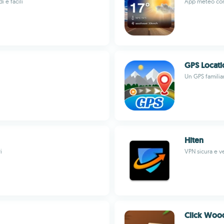
 e facili
App meteo con p
GPS Locati
Un GPS familia
Hiten
i
VPN sicura e ve
Click Woo