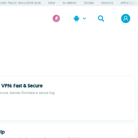
EURO TRUCK SIMULATOR 2026
WINK
IN ARRIVO
ZOOBA
EMOCHI
APPLICAZION
 VPN: Fast & Secure
cura, banda illimitata e senza log
ip