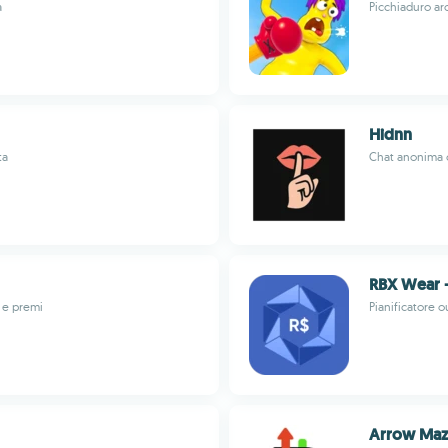
a
Picchiaduro arc
Hidnn
ta
Chat anonima c
RBX Wear –
 e premi
Pianificatore o
Arrow Maz