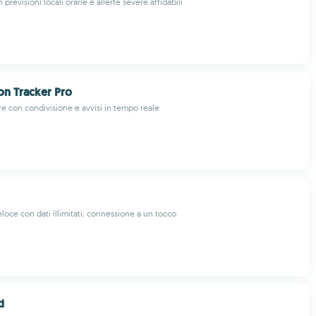
revisioni locali orarie e allerte severe affidabili
on Tracker Pro
re con condivisione e avvisi in tempo reale
loce con dati illimitati, connessione a un tocco
d