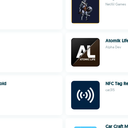
NetXil Games
Atomik Lif
Alpha Dev
oid
NFC Tag Re
cat315
Car Craft M