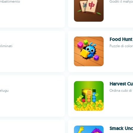
ombattimento
Goditi il mahjo
Food Hunt
eliminati
Puzzle di color
Harvest C
Telugu
Ordina cubi di 
Smack Unc