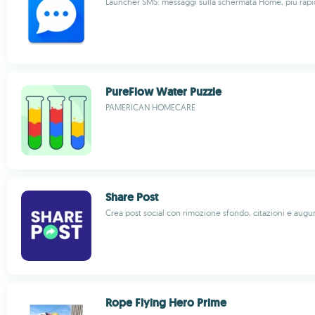
Launcher SMS: messaggi sulla schermata Home, più rapidi
PureFlow Water Puzzle
PAMERICAN HOMECARE
Share Post
Crea post social con rimozione sfondo, citazioni e augur
Rope Flying Hero Prime