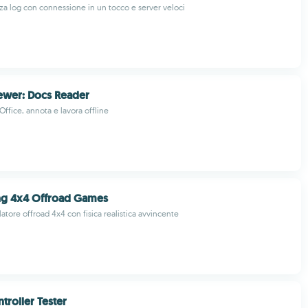
za log con connessione in un tocco e server veloci
Viewer: Docs Reader
 Office, annota e lavora offline
ng 4x4 Offroad Games
atore offroad 4x4 con fisica realistica avvincente
troller Tester