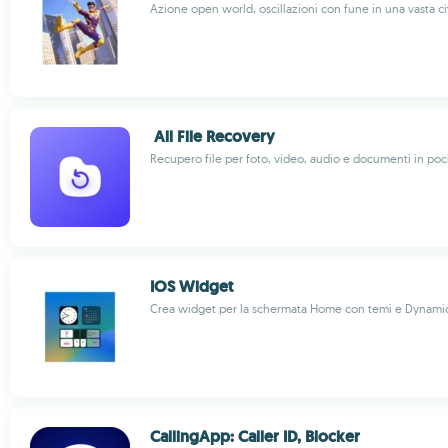
Azione open world, oscillazioni con fune in una vasta ci
All File Recovery
Recupero file per foto, video, audio e documenti in poc
IOS Widget
Crea widget per la schermata Home con temi e Dynamic
CallingApp: Caller ID, Blocker