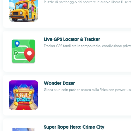
Puzzle di parcheggio: fai scorrere le auto e libera l’uscit
Live GPS Locator & Tracker
Tracker GPS familiare in tempo reale, condivisione priva
Wonder Dozer
Gioca a un coin pusher basato sulla fisica con power-up
Super Rope Hero: Crime City