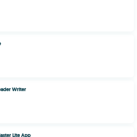
e
ader Writer
aster Lite App