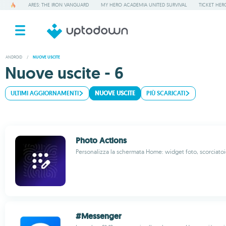
ARES: THE IRON VANGUARD
MY HERO ACADEMIA UNITED SURVIVAL
TICKET HER
ANDROID
/
NUOVE USCITE
Nuove uscite - 6
ULTIMI AGGIORNAMENTI
NUOVE USCITE
PIÙ SCARICATI
Photo Actions
Personalizza la schermata Home: widget foto, scorciato
#Messenger