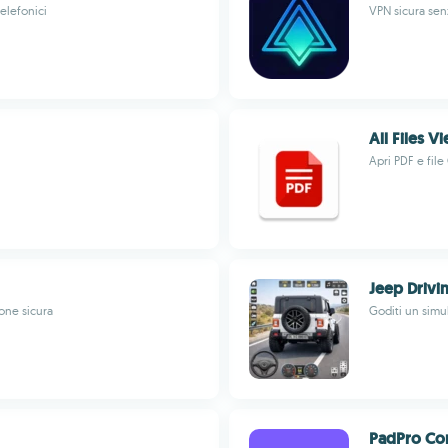
elefonici
VPN sicura sen
All Files 
Apri PDF e file
Jeep Drivi
one sicura
Goditi un simul
PadPro Con