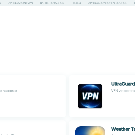
O
APPLICAZIONI VPN
BATTLE ROYALE GD
TREBLO
APPLICAZIONI OPEN SOURCE
UltraGuard
ie nascoste
VPN veloce e si
Weather Tr