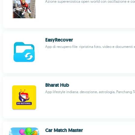
Azione supereroistica open world con oscillazione e c
EasyRecover
App di recupero file: ripristina foto, video e documenti 
Bharat Hub
App lifestyle indiana: devozione, astrologia, Panchang 
Car Match Master