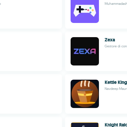
o
Muhammadash
Zexa
Gestore di con
Kettle King
Navdeep Maur
Knight Rai