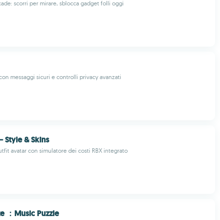
ade: scorri per mirare, sblocca gadget folli oggi
on messaggi sicuri e controlli privacy avanzati
 Style & Skins
utfit avatar con simulatore dei costi RBX integrato
e ：Music Puzzle