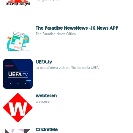
The Paradise NewsNews -JK News APP
The Paradise News Offical
UEFA.tv
La piattaforma video ufficiale della UEFA
webtesen
webtesen
CricketMe