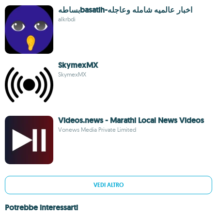
بساطهbasatih-اخبار عالميه شامله وعاجله
alkrbdi
SkymexMX
SkymexMX
Videos.news - Marathi Local News Videos
Vonews Media Private Limited
VEDI ALTRO
Potrebbe interessarti