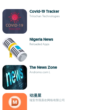
Covid-19 Tracker
Trilochan Technologies
Nigeria News
Reloaded Apps
The News Zone
Andromo.com L
动漫屋
瑞安市我喜欢网络有限公司