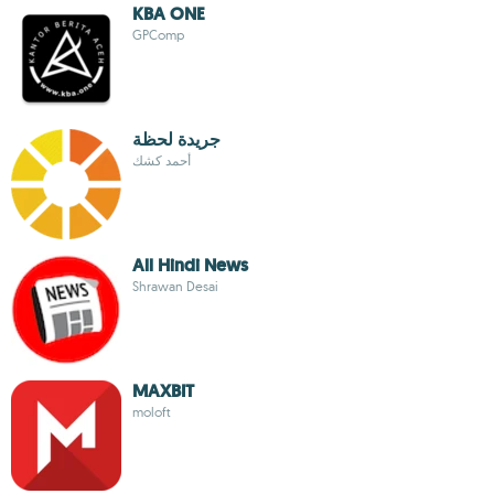
KBA ONE
GPComp
جريدة لحظة
أحمد كشك
All Hindi News
Shrawan Desai
MAXBIT
moloft