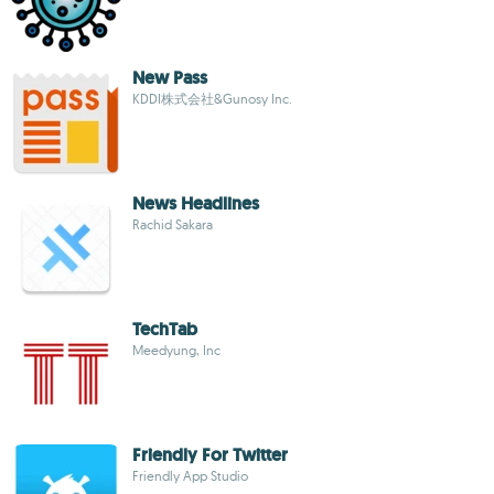
New Pass
KDDI株式会社&Gunosy Inc.
News Headlines
Rachid Sakara
TechTab
Meedyung, Inc
Friendly For Twitter
Friendly App Studio