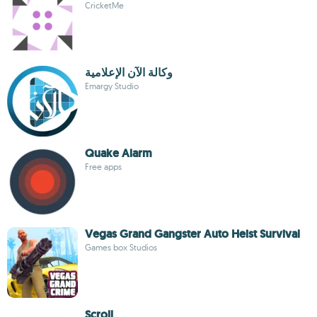
CricketMe
وكالة الآن الإعلامية
Emargy Studio
Quake Alarm
Free apps
Vegas Grand Gangster Auto Heist Survival
Games box Studios
Scroll