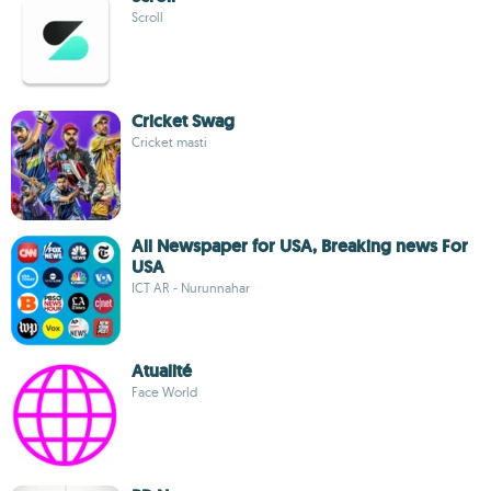
Scroll
Cricket Swag
Cricket masti
All Newspaper for USA, Breaking news For
USA
ICT AR - Nurunnahar
Atualité
Face World