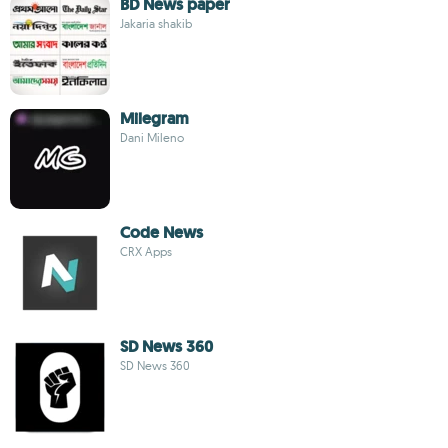
BD News paper
Jakaria shakib
Milegram
Dani Mileno
Code News
CRX Apps
SD News 360
SD News 360