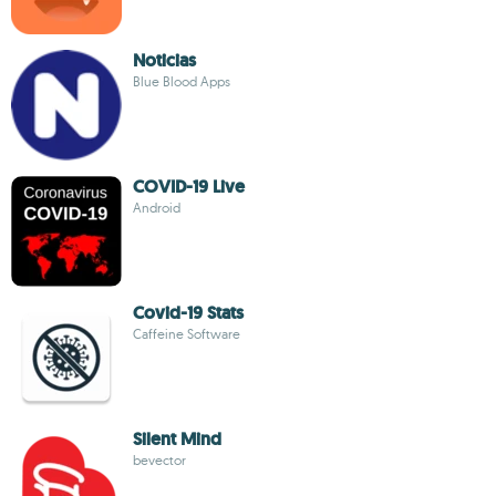
Noticias
Blue Blood Apps
COVID-19 Live
Android
Covid-19 Stats
Caffeine Software
Silent Mind
bevector