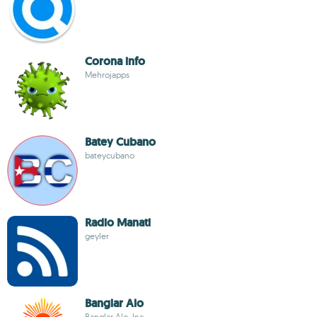
Corona info
Mehrojapps
Batey Cubano
bateycubano
Radio Manati
geyler
Banglar Alo
Banglar Alo. Inc