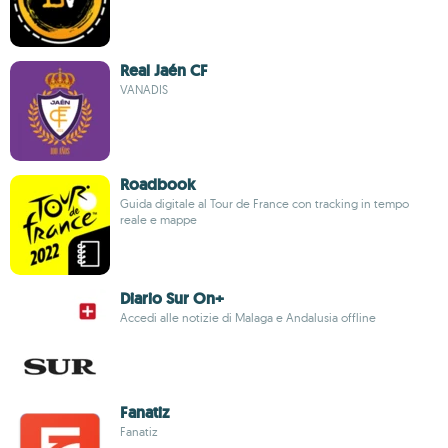
Real Jaén CF
VANADIS
Roadbook
Guida digitale al Tour de France con tracking in tempo
reale e mappe
Diario Sur On+
Accedi alle notizie di Malaga e Andalusia offline
Fanatiz
Fanatiz