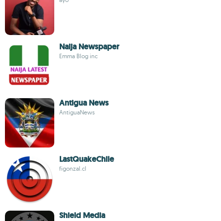
Naija Newspaper
Emma Blog inc
Antigua News
AntiguaNews
LastQuakeChile
figonzal.cl
Shield Media