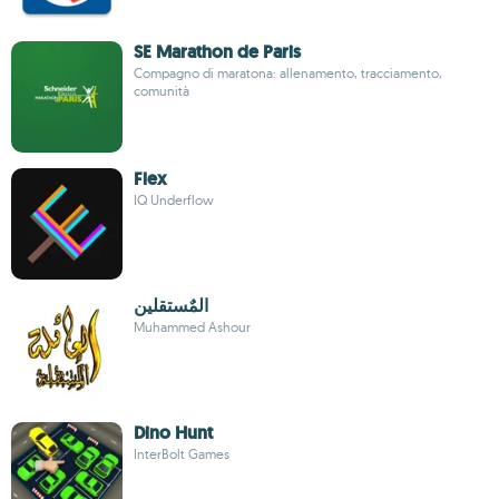
SE Marathon de Paris
Compagno di maratona: allenamento, tracciamento,
comunità
Flex
IQ Underflow
المٌستقلين
Muhammed Ashour
Dino Hunt
InterBolt Games