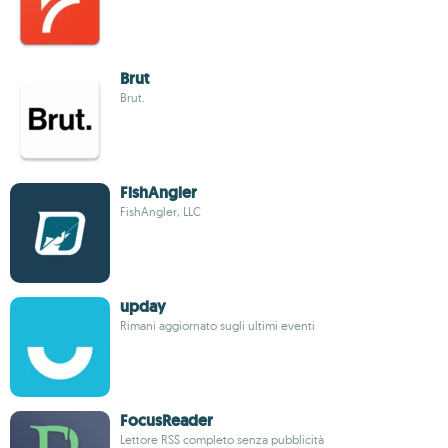
Brut
Brut.
FishAngler
FishAngler, LLC
upday
Rimani aggiornato sugli ultimi eventi
FocusReader
Lettore RSS completo senza pubblicità