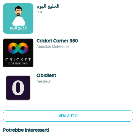
الخليج اليوم
fast
Cricket Corner 360
Abdullah Mehmood
Obidient
Neldtech
VEDI ALTRO
Potrebbe interessarti