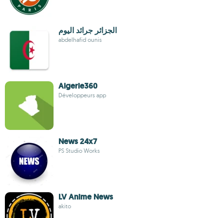
الجزائر جرائد اليوم
abdelhafid ounis
Algerie360
Développeurs app
News 24x7
PS Studio Works
LV Anime News
akito