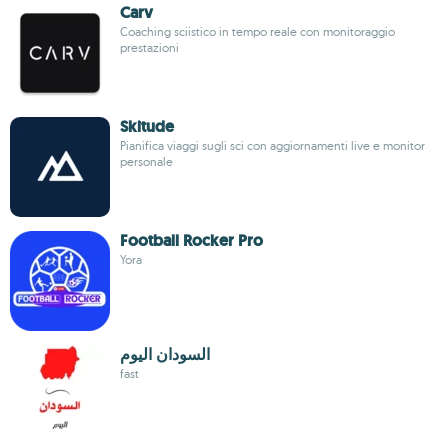
Carv
Coaching sciistico in tempo reale con monitoraggio
prestazioni
Skitude
Pianifica viaggi sugli sci con aggiornamenti live e monitor
personale
Football Rocker Pro
Yora
السودان اليوم
fast