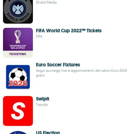
Shield Media
FIFA World Cup 2022™ Tickets
FIFA
Euro Soccer Fixtures
Segui punteggi live e aggiornamenti del calcio Euro 2024
gratis
Swipit
Trendin
US Election