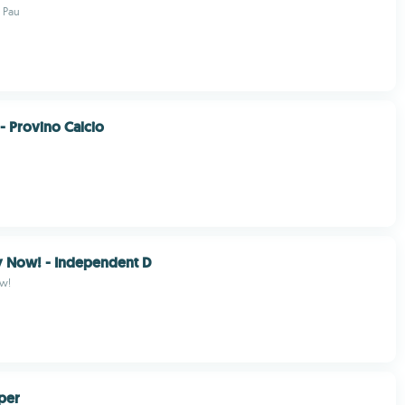
 Pau
- Provino Calcio
 Now! - Independent D
w!
per