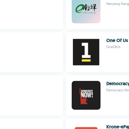
Nanyang Siang
One Of Us 
OneOfUs
Democracy
Democracy No
Krone-ePa