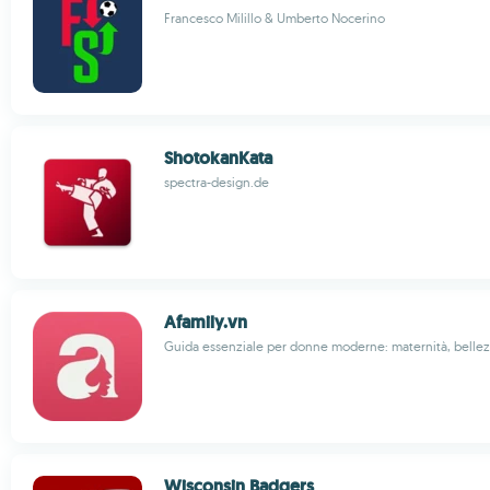
Francesco Milillo & Umberto Nocerino
ShotokanKata
spectra-design.de
Afamily.vn
Guida essenziale per donne moderne: maternità, bellezz
Wisconsin Badgers