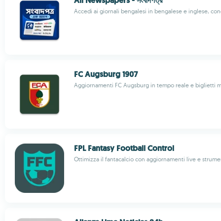
All Newspapers - সংবাদপত্র
Accedi ai giornali bengalesi in bengalese e inglese, con
FC Augsburg 1907
Aggiornamenti FC Augsburg in tempo reale e biglietti m
FPL Fantasy Football Control
Ottimizza il fantacalcio con aggiornamenti live e strume