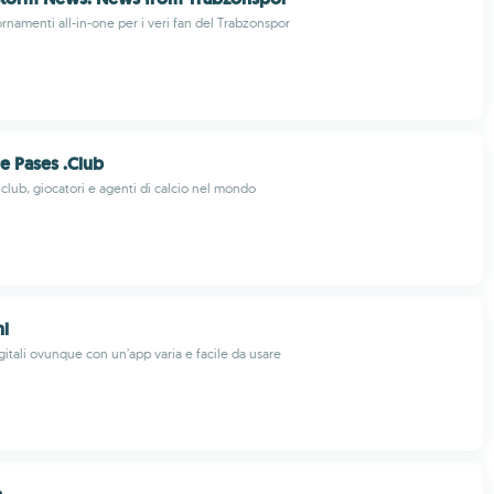
rnamenti all-in-one per i veri fan del Trabzonspor
 Pases .Club
 club, giocatori e agenti di calcio nel mondo
nl
igitali ovunque con un’app varia e facile da usare