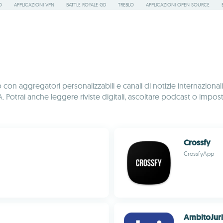
O
APPLICAZIONI VPN
BATTLE ROYALE GD
TREBLO
APPLICAZIONI OPEN SOURCE
o con aggregatori personalizzabili e canali di notizie internazional
NBA. Potrai anche leggere riviste digitali, ascoltare podcast o imposta
Crossfy
CrossfyApp
AmbitoJur