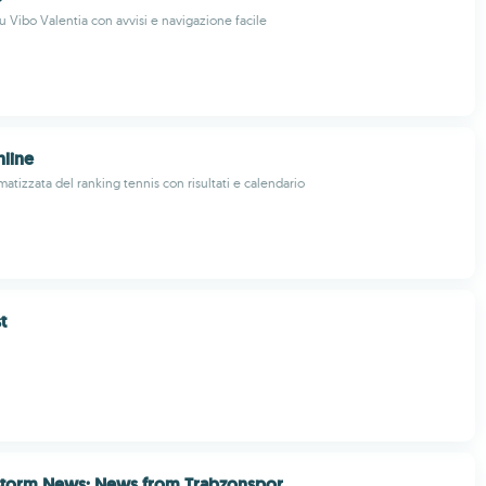
su Vibo Valentia con avvisi e navigazione facile
line
atizzata del ranking tennis con risultati e calendario
t
 Storm News: News from Trabzonspor