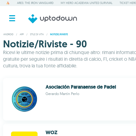
ARES: THE IRON VANGUARD
MY HERO ACADEMIA UNITED SURVIVAL
TICKET HER
ANDROID
/
APP
/
STILE DI VITA
/
NOTIZIE/RIVISTE
Notizie/Riviste - 90
Ricevi le ultime notizie prima di chiunque altro: rimani informat
gratuite per seguire i risultati in diretta di calcio, F1, cricket o 
cultura, trova la tua fonte affidabile.
Asociación Paranaense de Padel
Gerardo Martín Perlo
WOZ