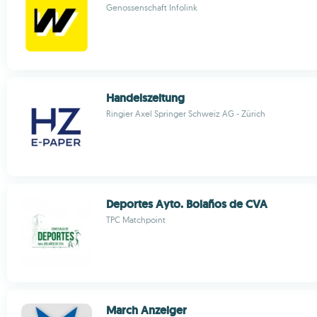
Genossenschaft Infolink
Handelszeitung
Ringier Axel Springer Schweiz AG - Zürich
Deportes Ayto. Bolaños de CVA
TPC Matchpoint
March Anzeiger