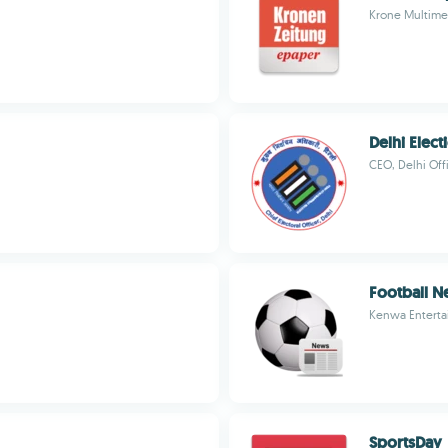
Krone Multim
Delhi Elect
CEO, Delhi Off
Football N
Kenwa Entert
SportsDay