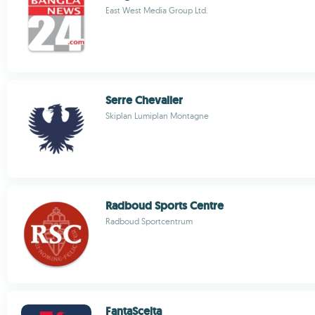
East West Media Group Ltd.
Serre Chevalier
Skiplan Lumiplan Montagne
Radboud Sports Centre
Radboud Sportcentrum
FantaScelta