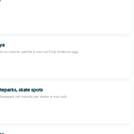
e
ya
o su notizie, partite e voci sul Club America oggi
teparks, skate spots
skatepark nel mondo per skater e non solo