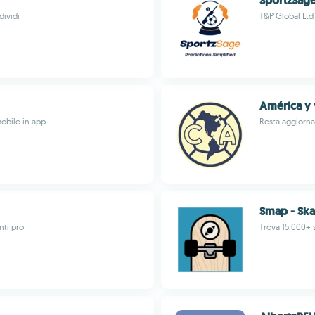
SportzSag
dividi
T&P Global Ltd
América y 
obile in app
Resta aggiornat
Smap - Ska
nti pro
Trova 15.000+ 