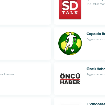
The Dallas Mo
Copa do Br
Aggiornamenti 
Öncü Habe
a, lifestyle
Aggiornamenti 
Il Vibones