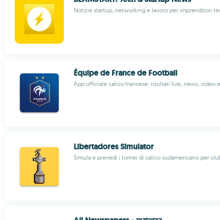
Notizie startup, networking e lavoro per imprenditori t
Équipe de France de Football
App ufficiale calcio francese: risultati live, news, video 
Libertadores Simulator
Simula e prevedi i tornei di calcio sudamericano per cl