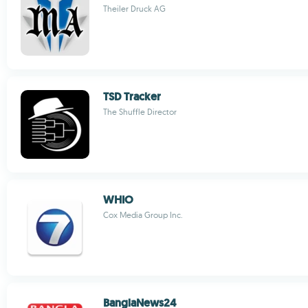
Theiler Druck AG
TSD Tracker
The Shuffle Director
WHIO
Cox Media Group Inc.
BanglaNews24