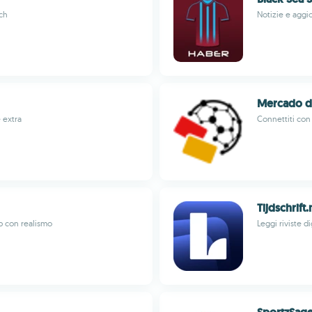
ech
Notizie e aggio
Mercado de
e extra
Connettiti con
Tijdschrift.
ub con realismo
Leggi riviste d