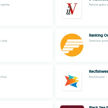
 partita
Notizie gratis 
Ranking On
 città
Gestione autom
Recfishwes
tifosi
Recfishwest
Black Sea