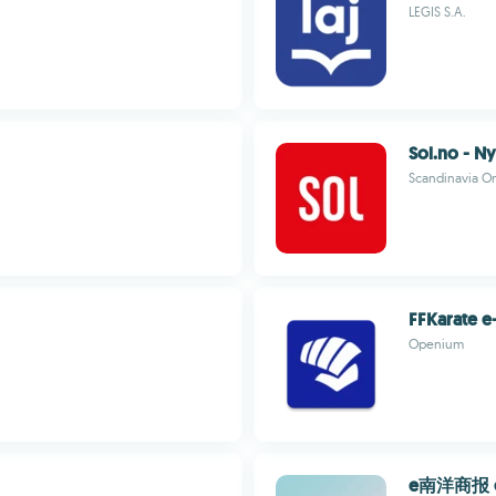
LEGIS S.A.
Sol.no - N
Scandinavia O
FFKarate e
Openium
e南洋商报 