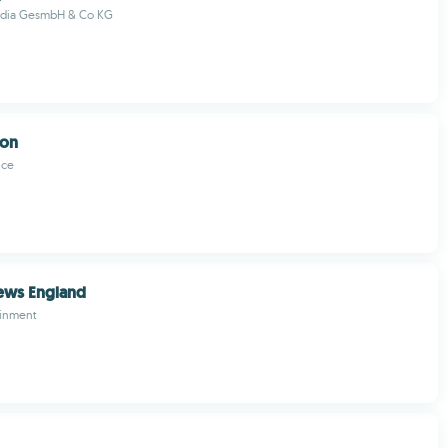
edia GesmbH & Co KG
ion
ice
ews England
ainment