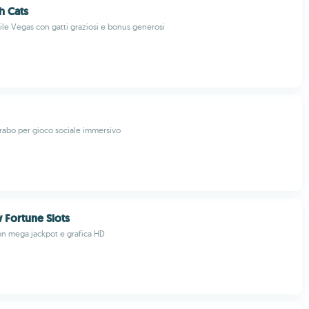
h Cats
tile Vegas con gatti graziosi e bonus generosi
rabo per gioco sociale immersivo
Fortune Slots
con mega jackpot e grafica HD