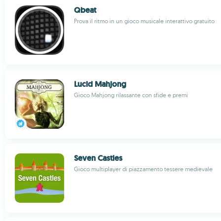
Qbeat
Prova il ritmo in un gioco musicale interattivo gratuito
Lucid Mahjong
Gioco Mahjong rilassante con sfide e premi
Seven Castles
Gioco multiplayer di piazzamento tessere medievale