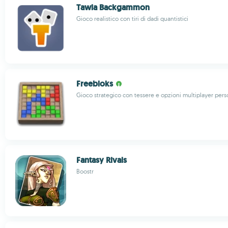
Tawla Backgammon
Gioco realistico con tiri di dadi quantistici
Freebloks
Gioco strategico con tessere e opzioni multiplayer perso
Fantasy Rivals
Boostr