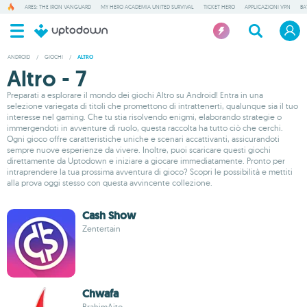
ARES: THE IRON VANGUARD
MY HERO ACADEMIA UNITED SURVIVAL
TICKET HERO
APPLICAZIONI VPN
BA
ANDROID
/
GIOCHI
/
ALTRO
Altro - 7
Preparati a esplorare il mondo dei giochi Altro su Android! Entra in una
selezione variegata di titoli che promettono di intrattenerti, qualunque sia il tuo
interesse nel gaming. Che tu stia risolvendo enigmi, elaborando strategie o
immergendoti in avventure di ruolo, questa raccolta ha tutto ciò che cerchi.
Ogni gioco offre caratteristiche uniche e scenari accattivanti, assicurandoti
sempre nuove esperienze da vivere. Inoltre, puoi scaricare questi giochi
direttamente da Uptodown e iniziare a giocare immediatamente. Pronto per
intraprendere la tua prossima avventura di gioco? Scopri le possibilità e mettiti
alla prova oggi stesso con questa avvincente collezione.
Cash Show
Zentertain
Chwafa
BrahimAito