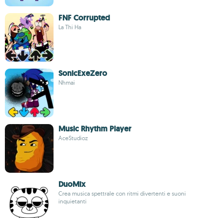
FNF Corrupted
La Thi Ha
SonicExeZero
Nhmai
Music Rhythm Player
AceStudioz
DuoMix
Crea musica spettrale con ritmi divertenti e suoni
inquietanti