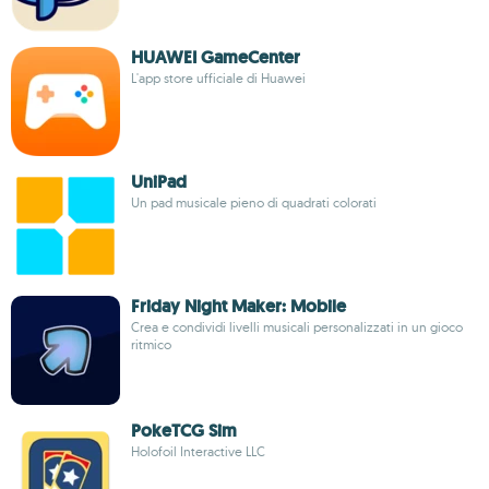
HUAWEI GameCenter
L'app store ufficiale di Huawei
UniPad
Un pad musicale pieno di quadrati colorati
Friday Night Maker: Mobile
Crea e condividi livelli musicali personalizzati in un gioco
ritmico
PokeTCG Sim
Holofoil Interactive LLC