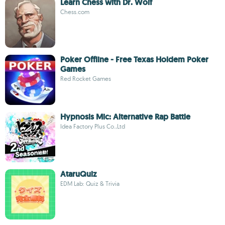
Learn Chess with Dr. Wolf
Chess.com
Poker Offline - Free Texas Holdem Poker
Games
Red Rocket Games
Hypnosis Mic: Alternative Rap Battle
Idea Factory Plus Co.,Ltd
AtaruQuiz
EDM Lab: Quiz & Trivia