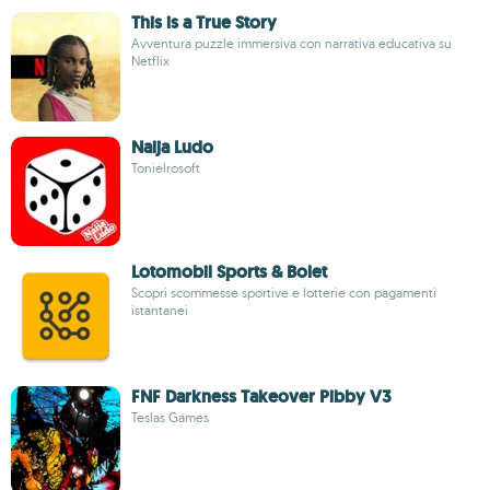
This is a True Story
Avventura puzzle immersiva con narrativa educativa su
Netflix
Naija Ludo
Tonielrosoft
Lotomobil Sports & Bolet
Scopri scommesse sportive e lotterie con pagamenti
istantanei
FNF Darkness Takeover Pibby V3
Teslas Games