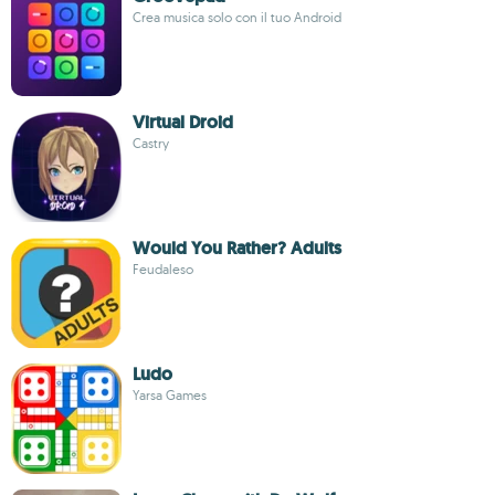
Crea musica solo con il tuo Android
Virtual Droid
Castry
Would You Rather? Adults
Feudaleso
Ludo
Yarsa Games