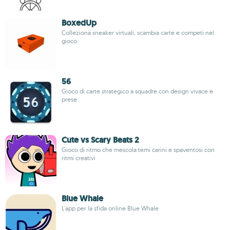
BoxedUp
Colleziona sneaker virtuali, scambia carte e competi nel
gioco
56
Gioco di carte strategico a squadre con design vivace e
prese
Cute vs Scary Beats 2
Gioco di ritmo che mescola temi carini e spaventosi con
ritmi creativi
Blue Whale
L'app per la sfida online Blue Whale