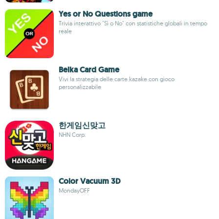
Yes or No Questions game
Trivia interattivo "Sì o No" con statistiche globali in tempo
reale
Belka Card Game
Vivi la strategia delle carte kazake con gioco
personalizzabile
한게임신맞고
NHN Corp.
Color Vacuum 3D
MondayOFF