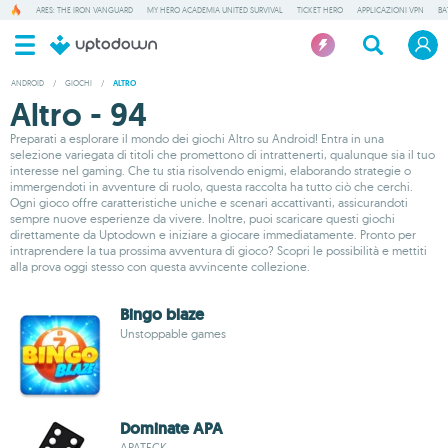
ARES: THE IRON VANGUARD
MY HERO ACADEMIA UNITED SURVIVAL
TICKET HERO
APPLICAZIONI VPN
BA
ANDROID
/
GIOCHI
/
ALTRO
Altro - 94
Preparati a esplorare il mondo dei giochi Altro su Android! Entra in una
selezione variegata di titoli che promettono di intrattenerti, qualunque sia il tuo
interesse nel gaming. Che tu stia risolvendo enigmi, elaborando strategie o
immergendoti in avventure di ruolo, questa raccolta ha tutto ciò che cerchi.
Ogni gioco offre caratteristiche uniche e scenari accattivanti, assicurandoti
sempre nuove esperienze da vivere. Inoltre, puoi scaricare questi giochi
direttamente da Uptodown e iniziare a giocare immediatamente. Pronto per
intraprendere la tua prossima avventura di gioco? Scopri le possibilità e mettiti
alla prova oggi stesso con questa avvincente collezione.
Bingo blaze
Unstoppable games
Dominate APA
APATECK