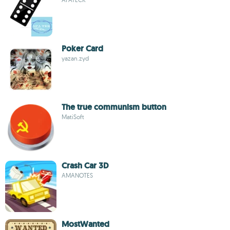
Poker Card
yazan.zyd
The true communism button
MatiSoft
Crash Car 3D
AMANOTES
MostWanted