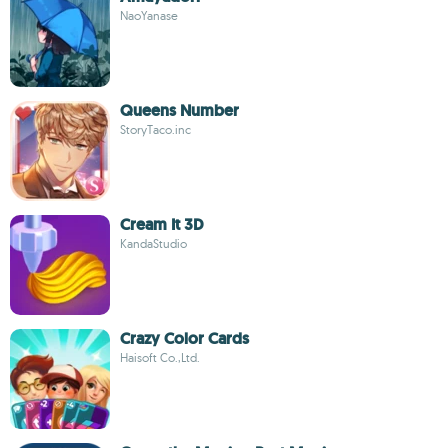
NaoYanase
Queens Number
StoryTaco.inc
Cream It 3D
KandaStudio
Crazy Color Cards
Haisoft Co.,Ltd.