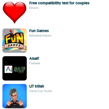
Free compatibility test for couples
Devpro
Fun Games
Belalabdulhakem
Alsaif
Firebase
LIT killah
Game Ever Studio