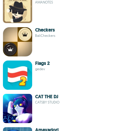
AMANOTES
Checkers
BaliCheckers
Flags 2
gedev
CAT THE DJ
CATSBY STUDIO
Amayadori