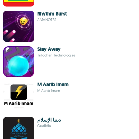
Rhythm Burst
AMANOTES
Stay Away
Trilochan Technologies
M Aarib Imam
M Aarib Imam
ديننا الإسلام
Oualidia