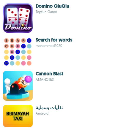
Domino QiuQiu
Topfun Game
Search for words
mohammed2020
Cannon Blast
AMANOTES
نقليات بسماية
Android