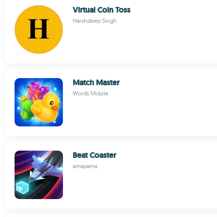
Virtual Coin Toss
Harshdeep Singh
Match Master
Words Mobile
Beat Coaster
amapama