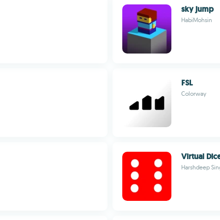
sky jump
HabiMohsin
FSL
Colorway
Virtual Dic
Harshdeep Sin