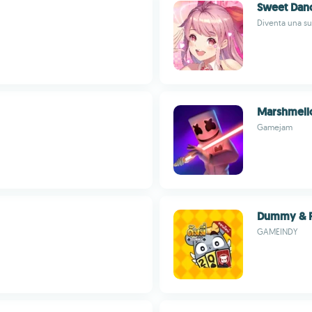
Sweet Dan
Diventa una su
Marshmello
Gamejam
Dummy & 
GAMEINDY