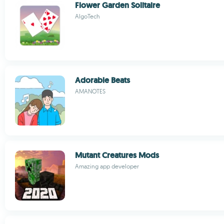
Flower Garden Solitaire
AlgoTech
Adorable Beats
AMANOTES
Mutant Creatures Mods
Amazing app developer