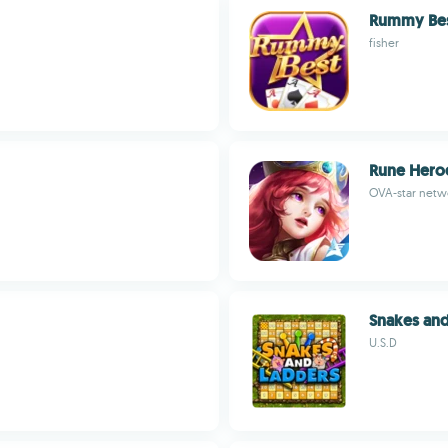
Rummy Be
fisher
Rune Hero
OVA-star netw
Snakes and
U.S.D