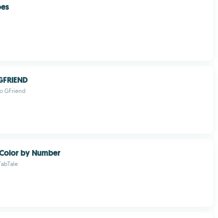
oes
 GFRIEND
ro GFriend
Color by Number
TabTale