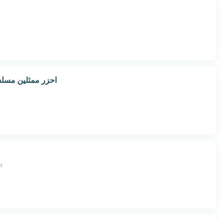
احزر ممثلين مسلس
r