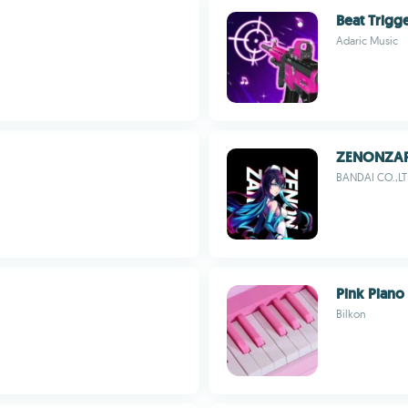
Beat Trigg
Adaric Music
ZENONZA
BANDAI CO.,LT
Pink Piano
Bilkon