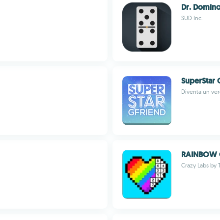
Dr. Domin
SUD Inc.
SuperStar
Diventa un ve
RAINBOW 
Crazy Labs by 