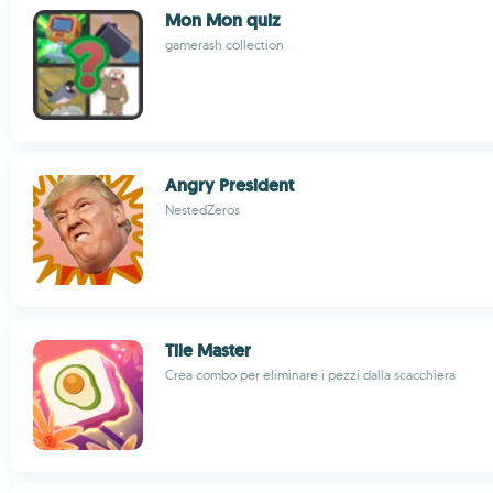
Mon Mon quiz
gamerash collection
Angry President
NestedZeros
Tile Master
Crea combo per eliminare i pezzi dalla scacchiera