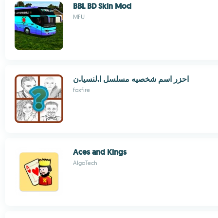
BBL BD Skin Mod
MFU
احزر اسم شخصيه مسلسل ا.لنسيا.ن
foxfire
Aces and Kings
AlgoTech