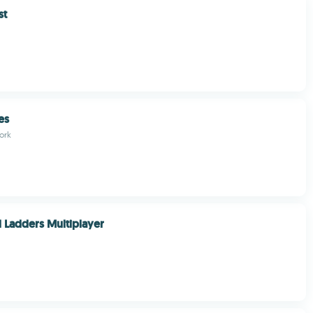
st
es
ork
 Ladders Multiplayer