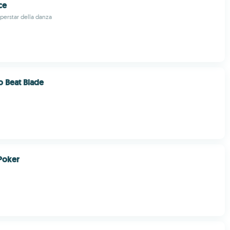
ce
perstar della danza
 Beat Blade
Poker