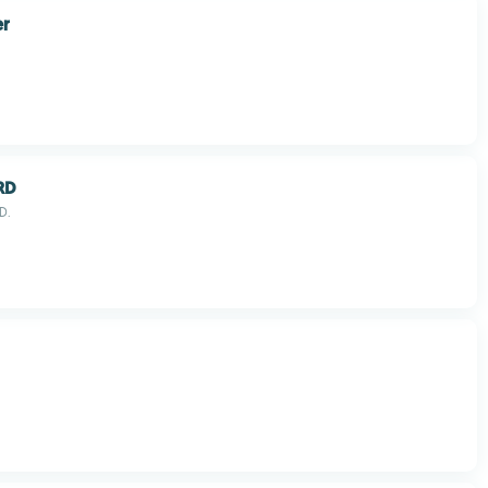
er
RD
D.