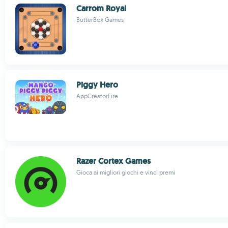
Carrom Royal
ButterBox Games
Piggy Hero
AppCreatorFire
Razer Cortex Games
Gioca ai migliori giochi e vinci premi