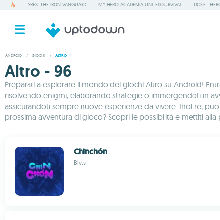
ARES: THE IRON VANGUARD
MY HERO ACADEMIA UNITED SURVIVAL
TICKET HER
ANDROID
/
GIOCHI
/
ALTRO
Altro - 96
Preparati a esplorare il mondo dei giochi Altro su Android! Entra
risolvendo enigmi, elaborando strategie o immergendoti in avven
assicurandoti sempre nuove esperienze da vivere. Inoltre, puo
prossima avventura di gioco? Scopri le possibilità e mettiti al
Chinchón
Blyts