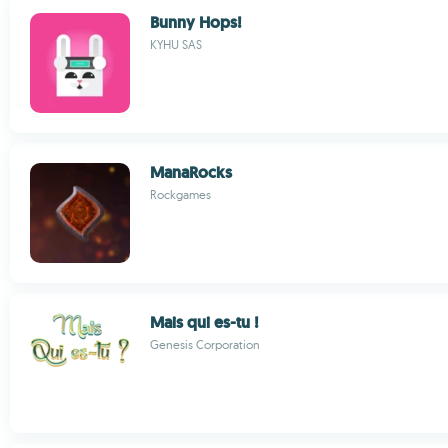
Bunny Hops!
KYHU SAS
ManaRocks
Rockgames
Mais qui es-tu !
Genesis Corporation