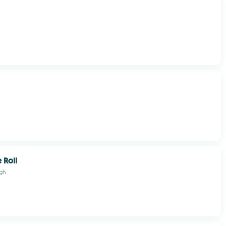
e Roll
gh