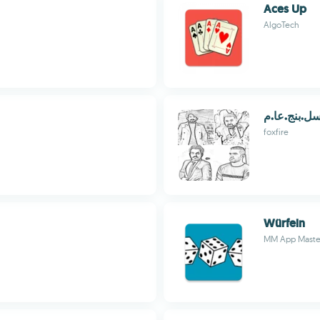
Aces Up
AlgoTech
ل.بنج.عا.م
foxfire
Würfeln
MM App Maste