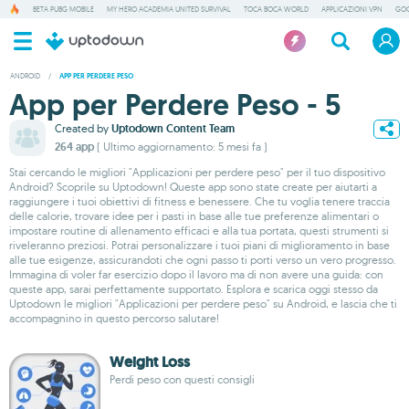
BETA PUBG MOBILE
MY HERO ACADEMIA UNITED SURVIVAL
TOCA BOCA WORLD
APPLICAZIONI VPN
GOO
ANDROID
/
APP PER PERDERE PESO
App per Perdere Peso - 5
Created by
Uptodown Content Team
264 app
( Ultimo aggiornamento: 5 mesi fa )
Stai cercando le migliori "Applicazioni per perdere peso" per il tuo dispositivo
Android? Scoprile su Uptodown! Queste app sono state create per aiutarti a
raggiungere i tuoi obiettivi di fitness e benessere. Che tu voglia tenere traccia
delle calorie, trovare idee per i pasti in base alle tue preferenze alimentari o
impostare routine di allenamento efficaci e alla tua portata, questi strumenti si
riveleranno preziosi. Potrai personalizzare i tuoi piani di miglioramento in base
alle tue esigenze, assicurandoti che ogni passo ti porti verso un vero progresso.
Immagina di voler far esercizio dopo il lavoro ma di non avere una guida: con
queste app, sarai perfettamente supportato. Esplora e scarica oggi stesso da
Uptodown le migliori "Applicazioni per perdere peso" su Android, e lascia che ti
accompagnino in questo percorso salutare!
Weight Loss
Perdi peso con questi consigli