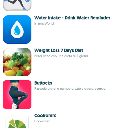
Water Intake - Drink Water Reminder
IslamicWorld
Weight Loss 7 Days Diet
Perdi peso con una dieta di 7 giorni
Buttocks
Rassoda glutei e gambe grazie a questi esercizi
Cookomix
Cookomix