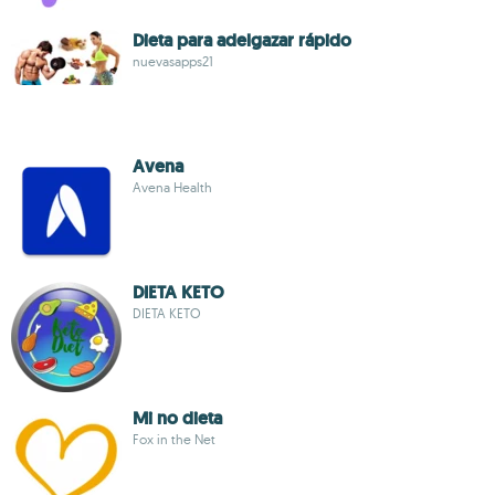
Dieta para adelgazar rápido
nuevasapps21
Avena
Avena Health
DIETA KETO
DIETA KETO
Mi no dieta
Fox in the Net