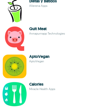
Dietas y Batidos
Allerena Apps
Quit Meat
Annapurnapp Technologies
AptoVegan
AptoVegan
Calories
Miracle Health Apps