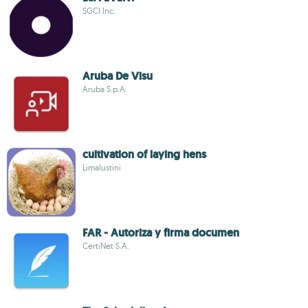
SGCI Inc.
Aruba De Visu
Aruba S.p.A.
cultivation of laying hens
Limalustini
FAR - Autoriza y firma documen
CertiNet S.A.