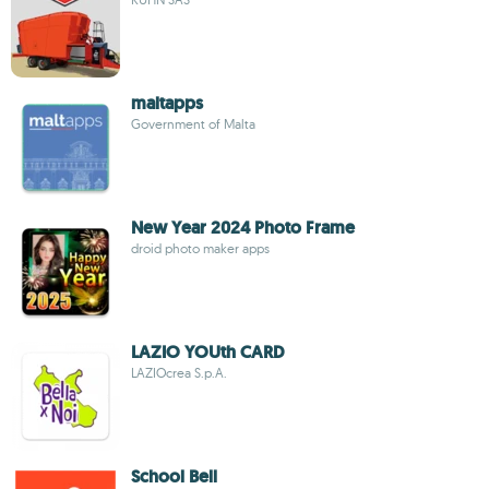
maltapps
Government of Malta
New Year 2024 Photo Frame
droid photo maker apps
LAZIO YOUth CARD
LAZIOcrea S.p.A.
School Bell