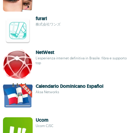
furari
株式会社ワンズ
NetWest
L'esperienza internet definitiva in Brasile: fibra e supporto
top
Calendario Dominicano Español
Aksa Networks
Ucom
Ucom CJSC