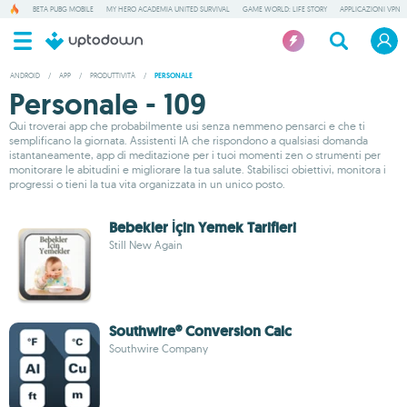
BETA PUBG MOBILE
MY HERO ACADEMIA UNITED SURVIVAL
GAME WORLD: LIFE STORY
APPLICAZIONI VPN
ANDROID
/
APP
/
PRODUTTIVITÀ
/
PERSONALE
Personale - 109
Qui troverai app che probabilmente usi senza nemmeno pensarci e che ti
semplificano la giornata. Assistenti IA che rispondono a qualsiasi domanda
istantaneamente, app di meditazione per i tuoi momenti zen o strumenti per
monitorare le abitudini e migliorare la tua salute. Stabilisci obiettivi, monitora i
progressi o tieni la tua vita organizzata in un unico posto.
Bebekler İçin Yemek Tarifleri
Still New Again
Southwire® Conversion Calc
Southwire Company