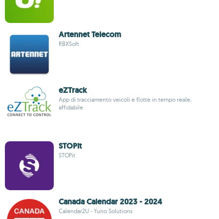
Artennet Telecom
RBXSoft
eZTrack
App di tracciamento veicoli e flotte in tempo reale,
affidabile
STOPit
STOPit
Canada Calendar 2023 - 2024
Calendar2U - Yuno Solutions