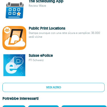
The Scheduling App
Review Wave
Public Print Locations
Stampa ovunque con una rete sicura e semplice: 36.000
sedi vicine
Suisse ePolice
PTI Schweiz
VEDI ALTRO
Potrebbe interessarti