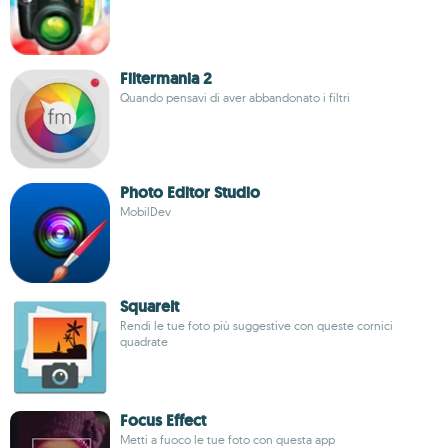
Filtermania 2
Quando pensavi di aver abbandonato i filtri
Photo Editor Studio
MobilDev
SquareIt
Rendi le tue foto più suggestive con queste cornici
quadrate
Focus Effect
Metti a fuoco le tue foto con questa app