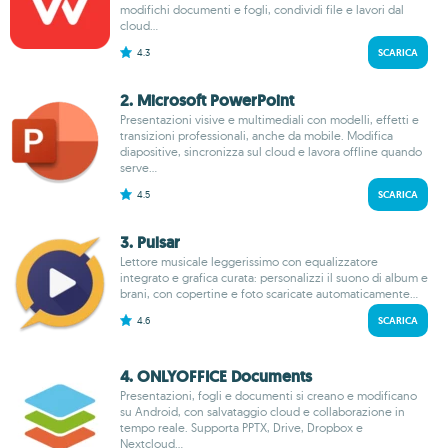
modifichi documenti e fogli, condividi file e lavori dal
cloud...
4.3
SCARICA
2. Microsoft PowerPoint
Presentazioni visive e multimediali con modelli, effetti e
transizioni professionali, anche da mobile. Modifica
diapositive, sincronizza sul cloud e lavora offline quando
serve...
4.5
SCARICA
3. Pulsar
Lettore musicale leggerissimo con equalizzatore
integrato e grafica curata: personalizzi il suono di album e
brani, con copertine e foto scaricate automaticamente...
4.6
SCARICA
4. ONLYOFFICE Documents
Presentazioni, fogli e documenti si creano e modificano
su Android, con salvataggio cloud e collaborazione in
tempo reale. Supporta PPTX, Drive, Dropbox e
Nextcloud...