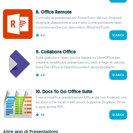
8. Office Remote
Controlla le presentazioni PowerPoint dal tuo Android:
sfoglia le diapositive e usa il dito come puntatore laser.
Funziona anche con documenti Word ed Excel...
4.4
SCARICA
9. Collabora Office
Suite gratuita e open source basata su LibreOffice per
creare e modificare presentazioni, testi e fogli di calcolo.
Apre file Office e OpenDocument senza problemi...
4.8
SCARICA
10. Docs To Go Office Suite
Crea e modifica presentazioni Office dal tuo Android, con
accesso a file locali o nel cloud. Supporta Dropbox, Drive
e apre anche PDF...
3.8
SCARICA
Altre app di Presentazioni