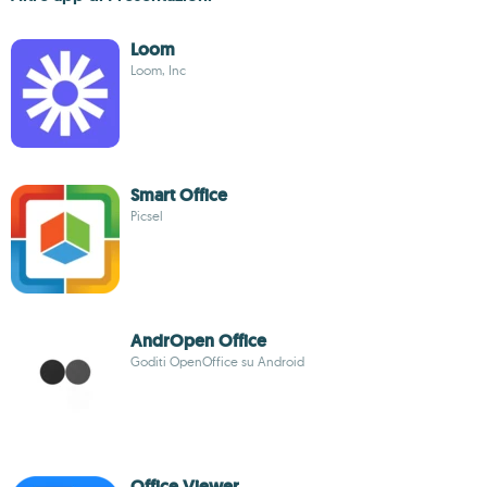
Loom
Loom, Inc
Smart Office
Picsel
AndrOpen Office
Goditi OpenOffice su Android
Office Viewer