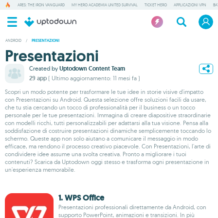
ARES: THE IRON VANGUARD
MY HERO ACADEMIA UNITED SURVIVAL
TICKET HERO
APPLICAZIONI VPN
BA
ANDROID
/
PRESENTAZIONI
Presentazioni
Created by
Uptodown Content Team
29 app
( Ultimo aggiornamento: 11 mesi fa )
Scopri un modo potente per trasformare le tue idee in storie visive d'impatto
con Presentazioni su Android. Questa selezione offre soluzioni facili da usare,
che tu stia cercando un tocco di professionalità per il business o un tocco
personale per le tue presentazioni. Immagina di creare diapositive straordinarie
con modelli ricchi, tutti personalizzabili per adattarsi alla tua visione. Pensa alla
soddisfazione di costruire presentazioni dinamiche semplicemente toccando lo
schermo. Queste app non solo aiutano a comunicare il messaggio in modo
efficace, ma rendono il processo creativo piacevole. Con Presentazioni, l'arte di
condividere idee assume una svolta creativa. Pronto a migliorare i tuoi
contenuti? Scarica da Uptodown oggi stesso e trasforma ogni presentazione in
un'esperienza memorabile.
1. WPS Office
Presentazioni professionali direttamente da Android, con
supporto PowerPoint, animazioni e transizioni. In più