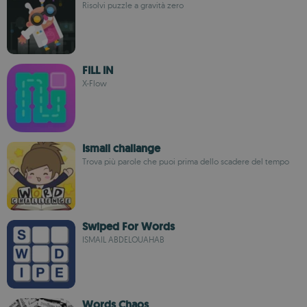
Risolvi puzzle a gravità zero
FILL IN
X-Flow
Ismail challange
Trova più parole che puoi prima dello scadere del tempo
Swiped For Words
ISMAIL ABDELOUAHAB
Words Chaos