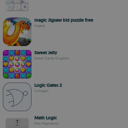
magic Jigsaw kid puzzle free
hrgeek
Sweet Jelly
Sweet Candy Kingdom
Logic Gates 2
Cyfrogen
Math Logic
Few Arguments