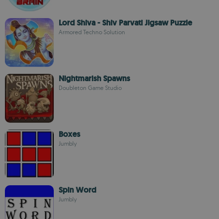
Lord Shiva - Shiv Parvati Jigsaw Puzzle
Armored Techno Solution
Nightmarish Spawns
Doubleton Game Studio
Boxes
Jumbly
Spin Word
Jumbly