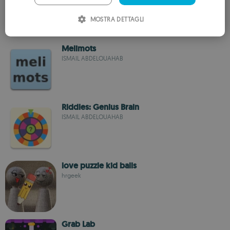
ITALIAN
MOSTRA DETTAGLI
SPANISH
ROMANIAN
Melimots
ISMAIL ABDELOUAHAB
Riddles: Genius Brain
ISMAIL ABDELOUAHAB
love puzzle kid balls
hrgeek
Grab Lab