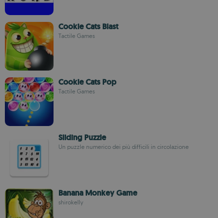
Cookie Cats Blast
Tactile Games
Cookie Cats Pop
Tactile Games
Sliding Puzzle
Un puzzle numerico dei più difficili in circolazione
Banana Monkey Game
shirokelly