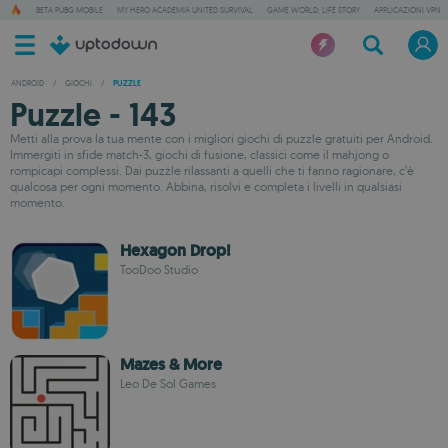
BETA PUBG MOBILE
MY HERO ACADEMIA UNITED SURVIVAL
GAME WORLD: LIFE STORY
APPLICAZIONI VPN
ANDROID
/
GIOCHI
/
PUZZLE
Puzzle - 143
Metti alla prova la tua mente con i migliori giochi di puzzle gratuiti per Android.
Immergiti in sfide match-3, giochi di fusione, classici come il mahjong o
rompicapi complessi. Dai puzzle rilassanti a quelli che ti fanno ragionare, c’è
qualcosa per ogni momento. Abbina, risolvi e completa i livelli in qualsiasi
momento.
Hexagon Drop!
TooDoo Studio
Mazes & More
Leo De Sol Games