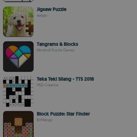
Jigsaw Puzzle
appgo
Tangrams & Blocks
Mindmill Puzzle Games
Teka Teki Silang - TTS 2018
MLD Creative
Block Puzzle: Star Finder
BitMango