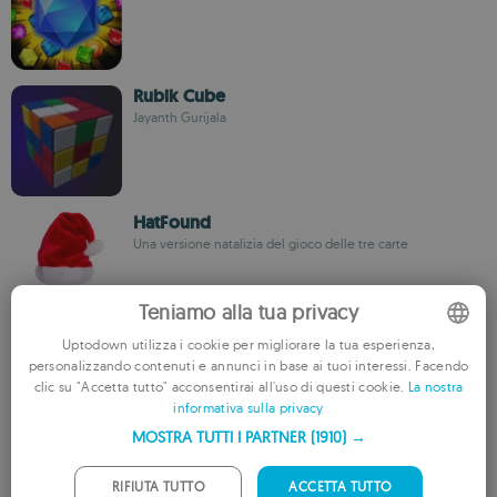
Rubik Cube
Jayanth Gurijala
HatFound
Una versione natalizia del gioco delle tre carte
Teniamo alla tua privacy
Uptodown utilizza i cookie per migliorare la tua esperienza,
Spell Master: Word Adventures
personalizzando contenuti e annunci in base ai tuoi interessi. Facendo
Gameka
ENGLISH
clic su "Accetta tutto" acconsentirai all'uso di questi cookie.
La nostra
informativa sulla privacy
FRENCH
MOSTRA TUTTI I PARTNER
(1910) →
GERMAN
Sandbox - Color by Number Coloring Pages
PORTUGUESE
RIFIUTA TUTTO
ACCETTA TUTTO
Colora bellissimi disegni di ogni tipo per numero