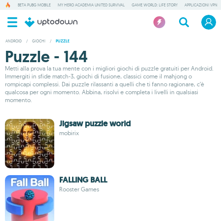
BETA PUBG MOBILE
MY HERO ACADEMIA UNITED SURVIVAL
GAME WORLD: LIFE STORY
APPLICAZIONI VPN
ANDROID
/
GIOCHI
/
PUZZLE
Puzzle - 144
Metti alla prova la tua mente con i migliori giochi di puzzle gratuiti per Android.
Immergiti in sfide match-3, giochi di fusione, classici come il mahjong o
rompicapi complessi. Dai puzzle rilassanti a quelli che ti fanno ragionare, c’è
qualcosa per ogni momento. Abbina, risolvi e completa i livelli in qualsiasi
momento.
Jigsaw puzzle world
mobirix
FALLING BALL
Rooster Games