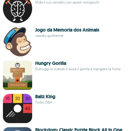
Sfida il tuo cervello con questi minigiochi
Jogo da Memoria dos Animais
claudio guilherme
Hungry Gorilla
Distruggi le scatole e aiuta il gorilla a mangiare la frutta
Ballz King
Turbo G&A
Blockdom: Classic Puzzle Block All In One