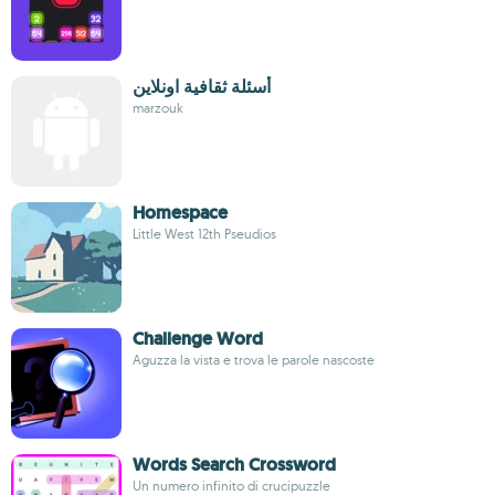
أسئلة ثقافية اونلاين
marzouk
Homespace
Little West 12th Pseudios
Challenge Word
Aguzza la vista e trova le parole nascoste
Words Search Crossword
Un numero infinito di crucipuzzle