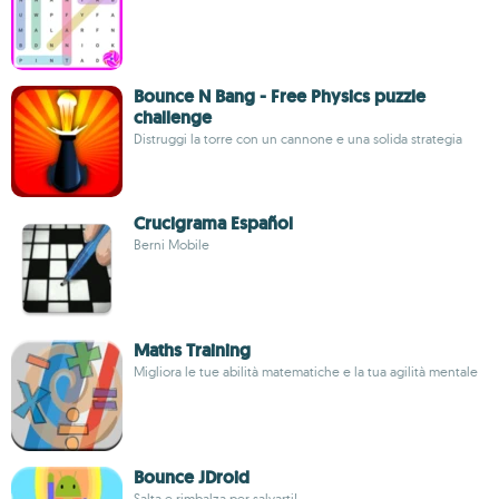
Bounce N Bang - Free Physics puzzle
challenge
Distruggi la torre con un cannone e una solida strategia
Crucigrama Español
Berni Mobile
Maths Training
Migliora le tue abilità matematiche e la tua agilità mentale
Bounce JDroid
Salta e rimbalza per salvarti!