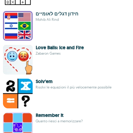
חידון דגלים לאומיים
Mohib Ali Rind
Love Balls: Ice and Fire
Zabaron Games
Solv'em
Risolvi le equazioni il più velocemente possibile
Remember It
Quanto riesci a memorizzare?