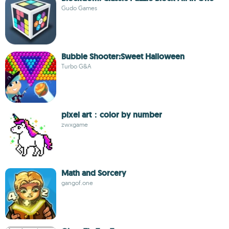
Gudo Games
Bubble Shooter:Sweet Halloween
Turbo G&A
pixel art：color by number
zwxgame
Math and Sorcery
gangof.one