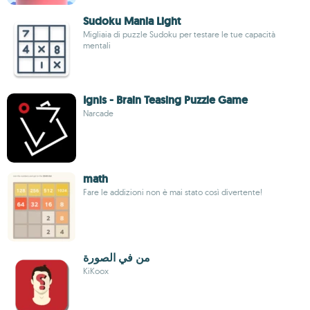
Sudoku Mania Light
Migliaia di puzzle Sudoku per testare le tue capacità
mentali
Ignis - Brain Teasing Puzzle Game
Narcade
math
Fare le addizioni non è mai stato così divertente!
من في الصورة
KiKoox