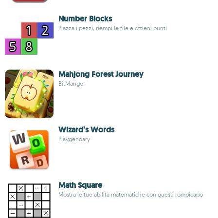
Number Blocks
Piazza i pezzi, riempi le file e ottieni punti
Mahjong Forest Journey
BitMango
Wizard’s Words
Playgendary
Math Square
Mostra le tue abilità matematiche con questi rompicapo