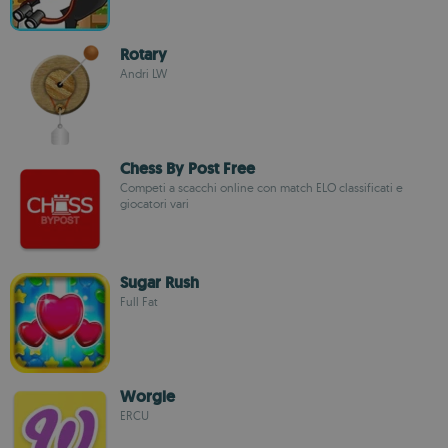
Rotary
Andri LW
Chess By Post Free
Competi a scacchi online con match ELO classificati e
giocatori vari
Sugar Rush
Full Fat
Worgle
ERCU