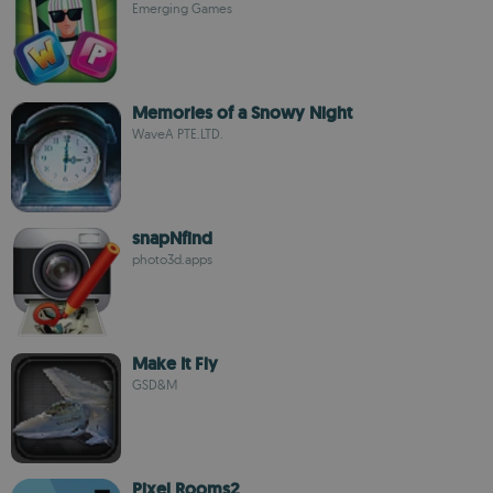
Emerging Games
Memories of a Snowy Night
WaveA PTE.LTD.
snapNfind
photo3d.apps
Make It Fly
GSD&M
Pixel Rooms2