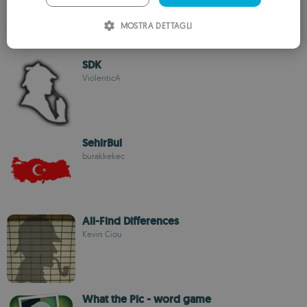
ITALIAN
MOSTRA DETTAGLI
SPANISH
ROMANIAN
SDK
ViolenticA
SehirBul
burakkekec
All-Find Differences
Kevin Ciou
What the Pic - word game