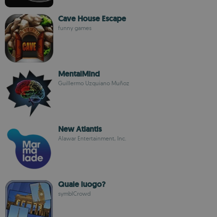
Cave House Escape
funny games
MentalMind
Guillermo Uzquiano Muñoz
New Atlantis
Alawar Entertainment, Inc.
Quale luogo?
symblCrowd