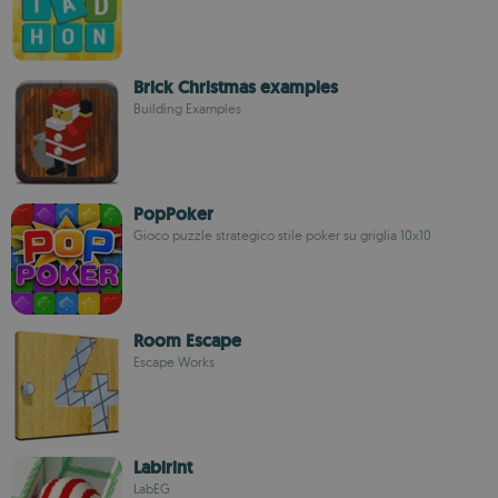
Brick Christmas examples
Building Examples
PopPoker
Gioco puzzle strategico stile poker su griglia 10x10
Room Escape
Escape Works
Labirint
LabEG