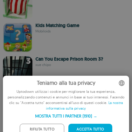
Kids Matching Game
Mobiloids
Can You Escape Prison Room 3?
xue chipo
Teniamo alla tua privacy
Uptodown utilizza i cookie per migliorare la tua esperienza,
Guess the Song 2015
personalizzando contenuti e annunci in base ai tuoi interessi. Facendo
Naritasoft
ENGLISH
clic su "Accetta tutto" acconsentirai all'uso di questi cookie.
La nostra
informativa sulla privacy
FRENCH
MOSTRA TUTTI I PARTNER
(1910) →
GERMAN
1 Pic: Conclusion
PORTUGUESE
RIFIUTA TUTTO
ACCETTA TUTTO
Nebo Apps