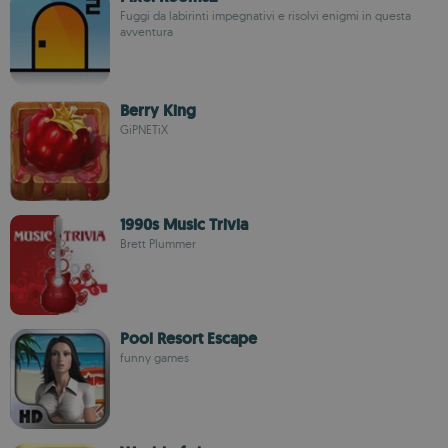
Fuggi da labirinti impegnativi e risolvi enigmi in questa
avventura
Berry King
GiPNETiX
1990s Music Trivia
Brett Plummer
Pool Resort Escape
funny games