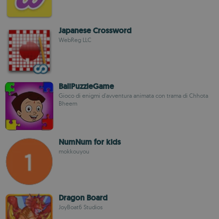
Japanese Crossword
WebReg LLC
BaliPuzzleGame
Gioco di enigmi d'avventura animata con trama di Chhota
Bheem
NumNum for kids
mokkouyou
Dragon Board
JoyBoat6 Studios