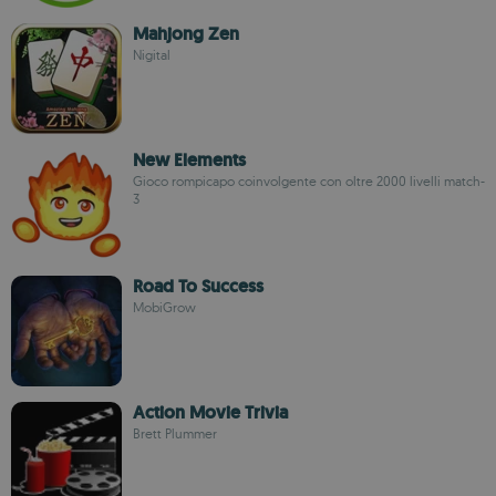
Mahjong Zen
Nigital
New Elements
Gioco rompicapo coinvolgente con oltre 2000 livelli match-
3
Road To Success
MobiGrow
Action Movie Trivia
Brett Plummer