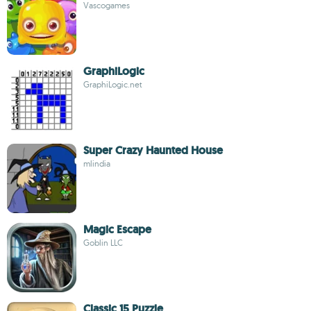
Vascogames
GraphiLogic
GraphiLogic.net
Super Crazy Haunted House
mlindia
Magic Escape
Goblin LLC
Classic 15 Puzzle