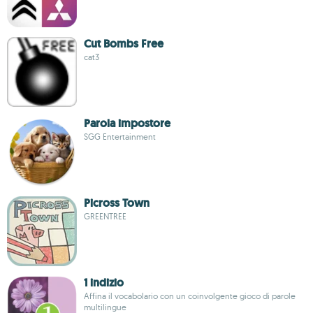
Cut Bombs Free
cat3
Parola impostore
SGG Entertainment
Picross Town
GREENTREE
1 indizio
Affina il vocabolario con un coinvolgente gioco di parole
multilingue