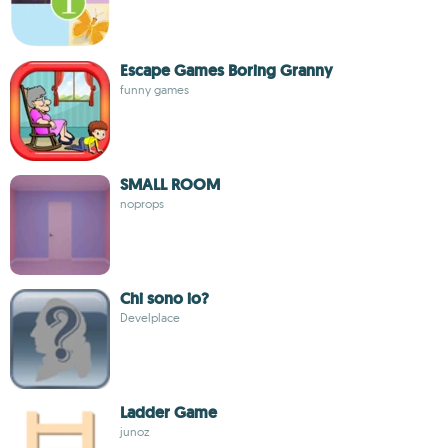
Escape Games Boring Granny
funny games
SMALL ROOM
noprops
Chi sono io?
Develplace
Ladder Game
junoz