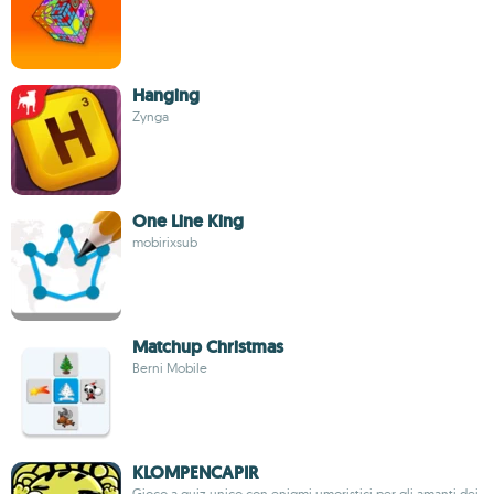
Hanging
Zynga
One Line King
mobirixsub
Matchup Christmas
Berni Mobile
KLOMPENCAPIR
Gioco a quiz unico con enigmi umoristici per gli amanti dei