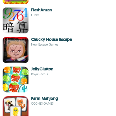
FlashAnzan
f_labs
Chucky House Escape
New Escape Games
JellyGlutton
RoyalCactus
Farm Mahjong
CODNES GAMES