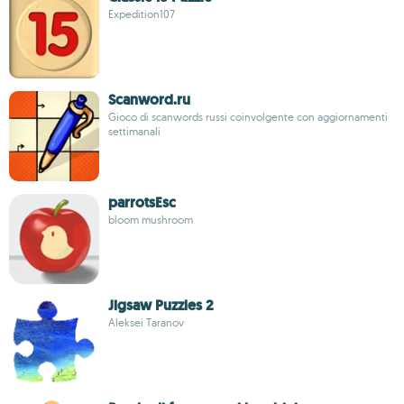
Expedition107
Scanword.ru
Gioco di scanwords russi coinvolgente con aggiornamenti
settimanali
parrotsEsc
bloom mushroom
Jigsaw Puzzles 2
Aleksei Taranov