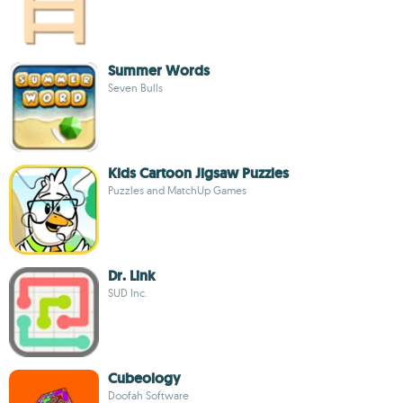
Summer Words
Seven Bulls
Kids Cartoon Jigsaw Puzzles
Puzzles and MatchUp Games
Dr. Link
SUD Inc.
Cubeology
Doofah Software