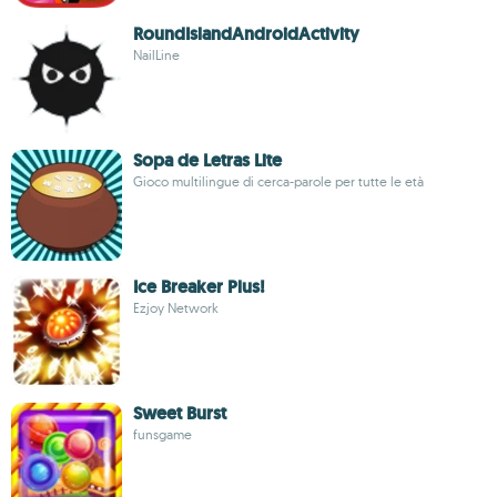
RoundIslandAndroidActivity
NailLine
Sopa de Letras Lite
Gioco multilingue di cerca-parole per tutte le età
Ice Breaker Plus!
Ezjoy Network
Sweet Burst
funsgame