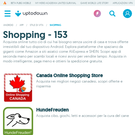
BETA PUBG MOBILE
MY HERO ACADEMIA UNITED SURVIVAL
GAME WORLD: LIFE STORY
APPLICAZIONI VPN
ANDROID
/
APP
/
STILE DI VITA
/
SHOPPING
Shopping - 153
Acquista online tutto ciò di cui hai bisogno senza uscire di casa e trova offerte
irresistibili dal tuo dispositivo Android. Esplora piattaforme che spaziano da
giganti come Amazon a siti asiatici come AliExpress e SHEIN. Scopri app di
seconda mano per scambi locali e ricevi avvisi per vendite lampo. Acquista in
modo intelligente, paga meno e ottieni la spedizione gratuita.
Canada Online Shopping Store
Acquista nei migliori negozi canadesi, scopri offerte e
risparmia
HundeFreuden
Acquista cibo, giochi, letti e accessori per la cura del cane