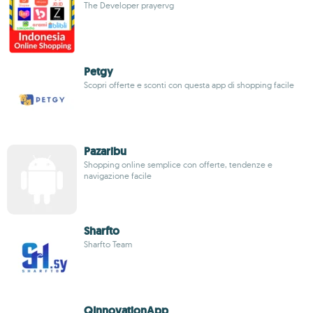
The Developer prayervg
Petgy
Scopri offerte e sconti con questa app di shopping facile
Pazaribu
Shopping online semplice con offerte, tendenze e
navigazione facile
Sharfto
Sharfto Team
QInnovationApp