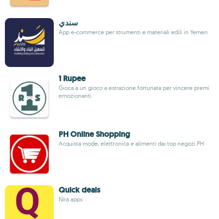
سندي
App e-commerce per strumenti e materiali edili in Yemen
1 Rupee
Gioca a un gioco a estrazione fortunata per vincere premi
emozionanti
PH Online Shopping
Acquista mode, elettronica e alimenti dai top negozi PH
Quick deals
Nira apps