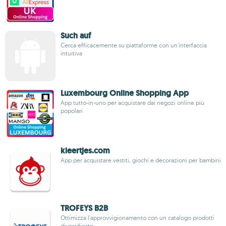
Such auf
Cerca efficacemente su piattaforme con un'interfaccia
intuitiva
Luxembourg Online Shopping App
App tutto-in-uno per acquistare dai negozi online più
popolari
kleertjes.com
App per acquistare vestiti, giochi e decorazioni per bambini
TROFEYS B2B
Ottimizza l'approvvigionamento con un catalogo prodotti
diversificato