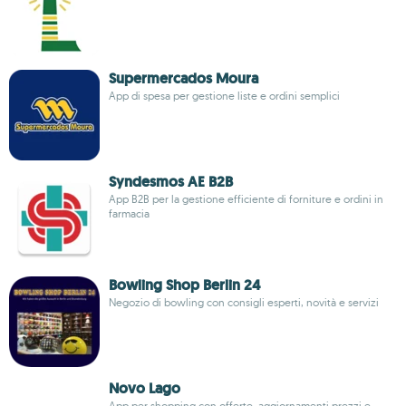
Supermercados Moura
App di spesa per gestione liste e ordini semplici
Syndesmos AE B2B
App B2B per la gestione efficiente di forniture e ordini in
farmacia
Bowling Shop Berlin 24
Negozio di bowling con consigli esperti, novità e servizi
Novo Lago
App per shopping con offerte, aggiornamenti prezzi e