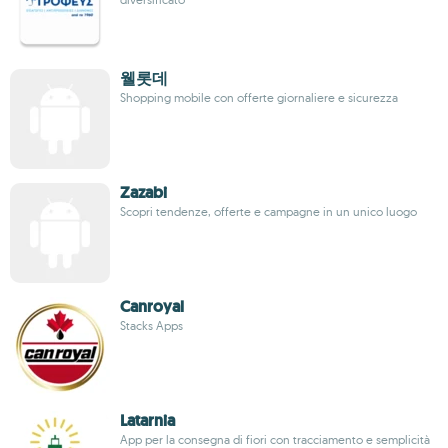
웰롯데
Shopping mobile con offerte giornaliere e sicurezza
Zazabi
Scopri tendenze, offerte e campagne in un unico luogo
Canroyal
Stacks Apps
Latarnia
App per la consegna di fiori con tracciamento e semplicità