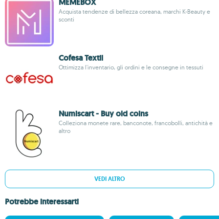
MEMEBOX
Acquista tendenze di bellezza coreana, marchi K-Beauty e
sconti
Cofesa Textil
Ottimizza l'inventario, gli ordini e le consegne in tessuti
Numiscart - Buy old coins
Colleziona monete rare, banconote, francobolli, antichità e
altro
VEDI ALTRO
Potrebbe interessarti