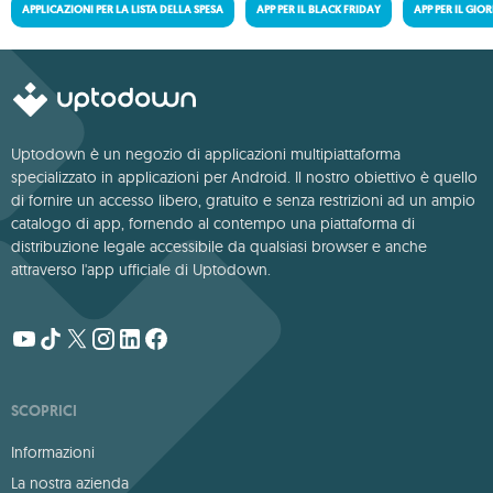
APPLICAZIONI PER LA LISTA DELLA SPESA
APP PER IL BLACK FRIDAY
APP PER IL GIO
Uptodown è un negozio di applicazioni multipiattaforma
specializzato in applicazioni per Android. Il nostro obiettivo è quello
di fornire un accesso libero, gratuito e senza restrizioni ad un ampio
catalogo di app, fornendo al contempo una piattaforma di
distribuzione legale accessibile da qualsiasi browser e anche
attraverso l'app ufficiale di Uptodown.
SCOPRICI
Informazioni
La nostra azienda