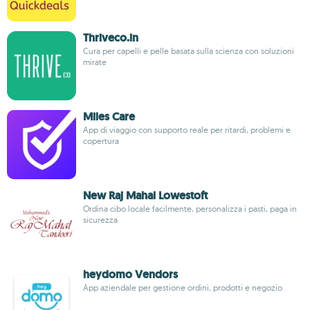
Thriveco.in
Cura per capelli e pelle basata sulla scienza con soluzioni
mirate
Miles Care
App di viaggio con supporto reale per ritardi, problemi e
copertura
New Raj Mahal Lowestoft
Ordina cibo locale facilmente, personalizza i pasti, paga in
sicurezza
heydomo Vendors
App aziendale per gestione ordini, prodotti e negozio