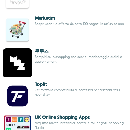
Marketim
Scopri sconti e offerte da oltre 100 negozi in un'unica app
무무즈
Semplifica lo shopping con sconti, monitoraggio ordini e
aggiornamenti
Topfit
Ottimizza la compatibilità di accessori per telefoni per i
rivenditori
UK Online Shopping Apps
Acquista marchi britannici, accedi a 25+ negozi, shopping
fluido