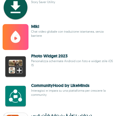
Story Saver Utility
Miki
Chat video globale con traduzione istantanea, senza
barriere
Photo Widget 2023
Personalizza schermate Android con foto e widget stile iOS
15
CommunityHood by LikeMinds
Interagisci e impara su una piattaforma per crescere la
community
دردشتي - تعارف دردشة شات عربي