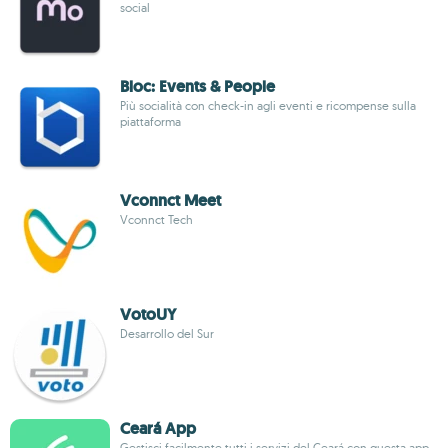
social
Bloc: Events & People
Più socialità con check-in agli eventi e ricompense sulla
piattaforma
Vconnct Meet
Vconnct Tech
VotoUY
Desarrollo del Sur
Ceará App
Gestisci facilmente tutti i servizi del Ceará con questa app