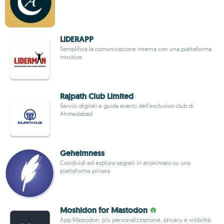
LIDERAPP
Semplifica la comunicazione interna con una piattaforma
intuitiva
Rajpath Club Limited
Servizi digitali e guida eventi dell’esclusivo club di
Ahmedabad
Geheimness
Condividi ed esplora segreti in anonimato su una
piattaforma privata
Moshidon for Mastodon
App Mastodon: più personalizzazione, privacy e visibilità