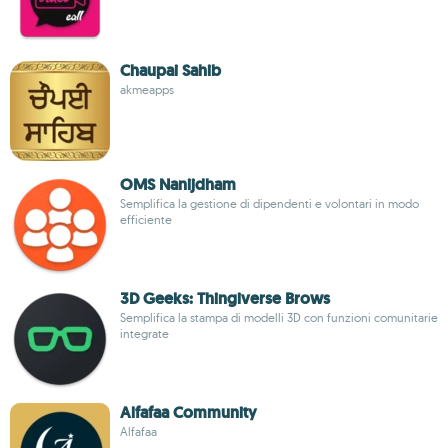
Chaupai Sahib
akmeapps
OMS Nanijdham
Semplifica la gestione di dipendenti e volontari in modo
efficiente
3D Geeks: Thingiverse Brows
Semplifica la stampa di modelli 3D con funzioni comunitarie
integrate
Alfafaa Community
Alfafaa