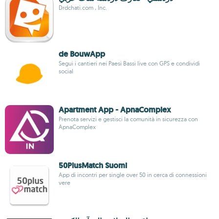
Drdchati.com , Inc.
de BouwApp
Segui i cantieri nei Paesi Bassi live con GPS e condividi
social
Apartment App - ApnaComplex
Prenota servizi e gestisci la comunità in sicurezza con
ApnaComplex
50PlusMatch Suomi
App di incontri per single over 50 in cerca di connessioni
vere