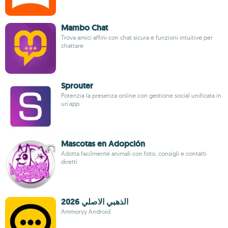
Mambo Chat
Trova amici affini con chat sicura e funzioni intuitive per
chattare
Sprouter
Potenzia la presenza online con gestione social unificata in
un'app
Mascotas en Adopción
Adotta facilmente animali con foto, consigli e contatti
diretti
الذهبي الاصلي 2026
Ammoryy Android