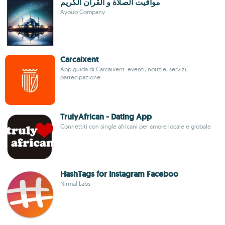
مواقيت الصلاة و القرآن الكريم
Ayoub Company
Carcaixent
App guida di Carcaixent: eventi, notizie, servizi,
partecipazione
TrulyAfrican - Dating App
Connettiti con single africani per amore locale e globale
HashTags for Instagram Faceboo
Nirmal Labs