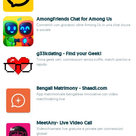
AmongFriends Chat for Among Us
Connettiti con giocatori oltre Among Us in una chat sicura
e sociale
g33kdating - Find your Geek!
Trova geek veri, connessioni senza truffe, match preciso e
rapido
Bengali Matrimony - Shaadi.com
App matrimoniale bengalese innovativa con video
matchmaking live
MeetAny- Live Video Call
Videochiamate live gratuite e private per connessioni
globali