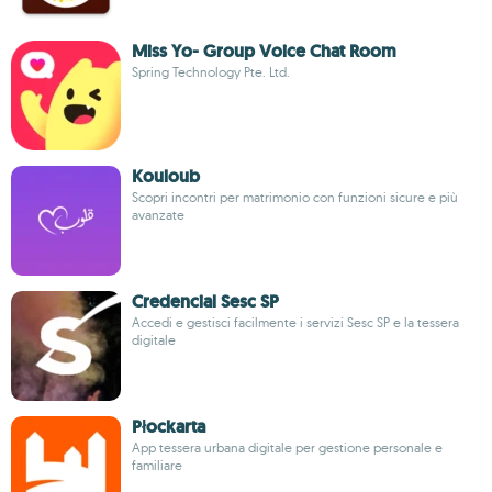
Miss Yo- Group Voice Chat Room
Spring Technology Pte. Ltd.
Kouloub
Scopri incontri per matrimonio con funzioni sicure e più
avanzate
Credencial Sesc SP
Accedi e gestisci facilmente i servizi Sesc SP e la tessera
digitale
Płockarta
App tessera urbana digitale per gestione personale e
familiare