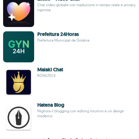
Chat video globale con traduzione in tempo reale e privacy
rigorosa
Prefeitura 24Horas
Prefeitura Municipal de Goiânia
Malaki Chat
ROYALTECK
Hatena Blog
Migliora il blogging con editing intuitivo e un design
moderno