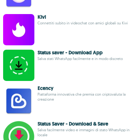
Kivi
Connettiti subito in videochat con amici globali su Kivi
Status saver - Download App
Salva stati WhatsApp facilmente e in modo discreto
Ecency
Piattaforma innovativa che premia con criptovaluta la
creazione
Status Saver - Download & Save
Salva facilmente video e immagini di stato WhatsApp in
locale