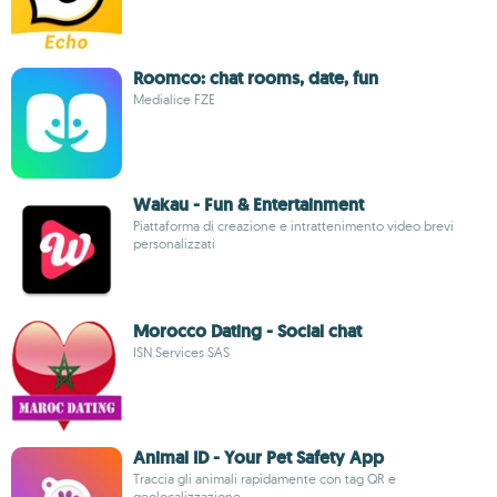
Roomco: chat rooms, date, fun
Medialice FZE
Wakau - Fun & Entertainment
Piattaforma di creazione e intrattenimento video brevi
personalizzati
Morocco Dating - Social chat
ISN Services SAS
Animal ID - Your Pet Safety App
Traccia gli animali rapidamente con tag QR e
geolocalizzazione