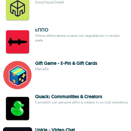
Good Hood GmbH
єППО
Allerta difesa aerea ucraina con segnalazioni in tempo
reale
Gift Game - E-Pin & Gift Cards
ManraOs
Quack: Communities & Creators
Connettiti con persone affini e creator in un hub interattivo
Linkle - Video Chat