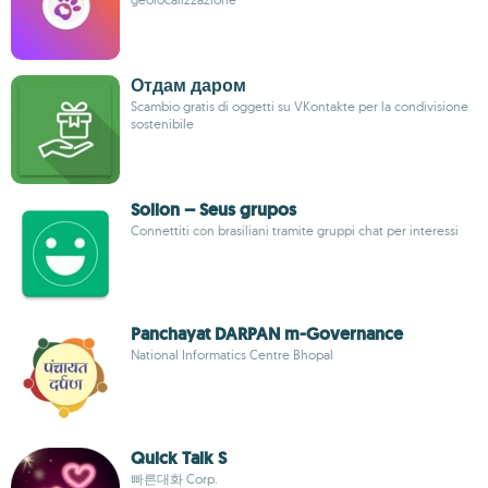
Отдам даром
Scambio gratis di oggetti su VKontakte per la condivisione
sostenibile
Solion – Seus grupos
Connettiti con brasiliani tramite gruppi chat per interessi
Panchayat DARPAN m-Governance
National Informatics Centre Bhopal
Quick Talk S
빠른대화 Corp.