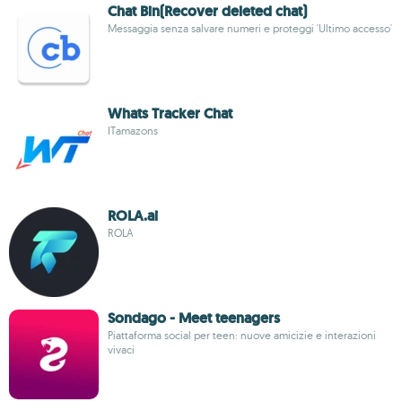
Chat Bin(Recover deleted chat)
Messaggia senza salvare numeri e proteggi 'Ultimo accesso'
Whats Tracker Chat
ITamazons
ROLA.ai
ROLA
Sondago - Meet teenagers
Piattaforma social per teen: nuove amicizie e interazioni
vivaci