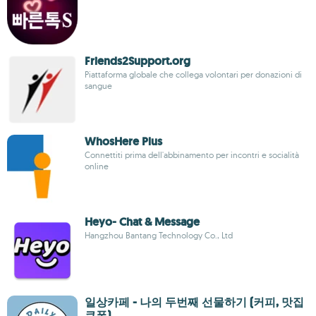
Friends2Support.org
Piattaforma globale che collega volontari per donazioni di
sangue
WhosHere Plus
Connettiti prima dell'abbinamento per incontri e socialità
online
Heyo- Chat & Message
Hangzhou Bantang Technology Co., Ltd
일상카페 - 나의 두번째 선물하기 (커피, 맛집
쿠폰)