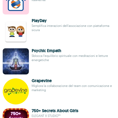
PlayDay
Semplifica interazioni dell’associazione con piattaforma
sicura
Psychic Empath
Sblocca l’equilibrio spirituale con meditazioni e letture
energetiche
Grapevine
Migliora la collaborazione del team con comunicazione e
marketing
750+ Secrets About Girls
ELEGANT X STUDIO™