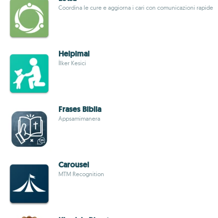
Coordina le cure e aggiorna i cari con comunicazioni rapide
Helpimal
İlker Kesici
Frases Biblia
Appsamimanera
Carousel
MTM Recognition