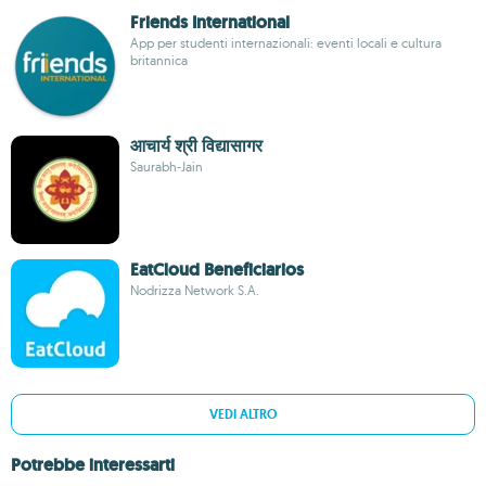
Friends International
App per studenti internazionali: eventi locali e cultura
britannica
आचार्य श्री विद्यासागर
Saurabh-Jain
EatCloud Beneficiarios
Nodrizza Network S.A.
VEDI ALTRO
Potrebbe interessarti