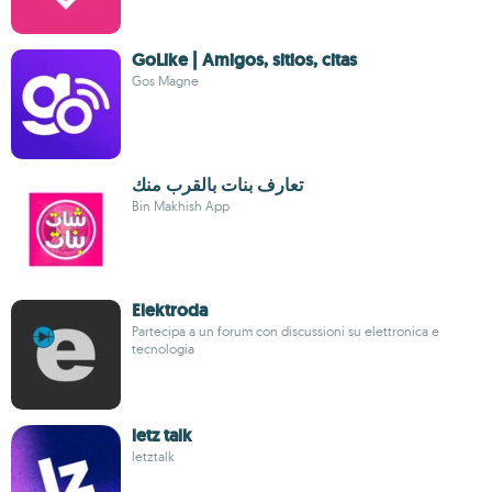
GoLike | Amigos, sitios, citas
Gos Magne
تعارف بنات بالقرب منك
Bin Makhish App
Elektroda
Partecipa a un forum con discussioni su elettronica e
tecnologia
letz talk
letztalk