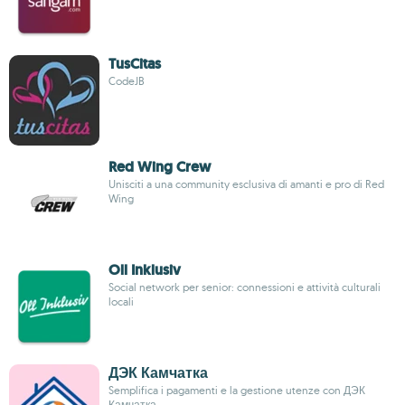
TusCitas
CodeJB
Red Wing Crew
Unisciti a una community esclusiva di amanti e pro di Red
Wing
Oll Inklusiv
Social network per senior: connessioni e attività culturali
locali
ДЭК Камчатка
Semplifica i pagamenti e la gestione utenze con ДЭК
Камчатка