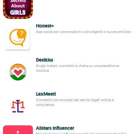
Honest+
App social per conversazioni coinvolgenti e nuove amicizie
Desikiss
Single indiani: connettiti e chatta su una piattaforma
intuitiva
LexMeet!
Connettiti con avvocati per servizi legali online e
consulenza
Allstars Influencer
Monetizza la tua influenza social con campagne brand in