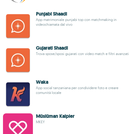
Punjabi Shaadi
App matrimoniale punjabi top con matchmaking in
videochiamata dal vivo
Gujarati Shaadi
Trova spose/sposi gujarati con video match e filtri avanzati
Waka
App social tanzaniana per condividere foto e creare
comunità locale
Müslüman Kalpler
MKEY