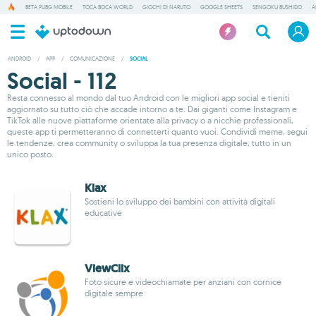
BETA PUBG MOBILE
TOCA BOCA WORLD
GIOCHI DI NARUTO
GOOGLE SHEETS
SENGOKU BUSHIDO
A
ANDROID
/
APP
/
COMUNICAZIONE
/
SOCIAL
Social - 112
Resta connesso al mondo dal tuo Android con le migliori app social e tieniti
aggiornato su tutto ciò che accade intorno a te. Dai giganti come Instagram e
TikTok alle nuove piattaforme orientate alla privacy o a nicchie professionali,
queste app ti permetteranno di connetterti quanto vuoi. Condividi meme, segui
le tendenze, crea community o sviluppa la tua presenza digitale, tutto in un
unico posto.
Klax
Sostieni lo sviluppo dei bambini con attività digitali
educative
ViewClix
Foto sicure e videochiamate per anziani con cornice
digitale sempre