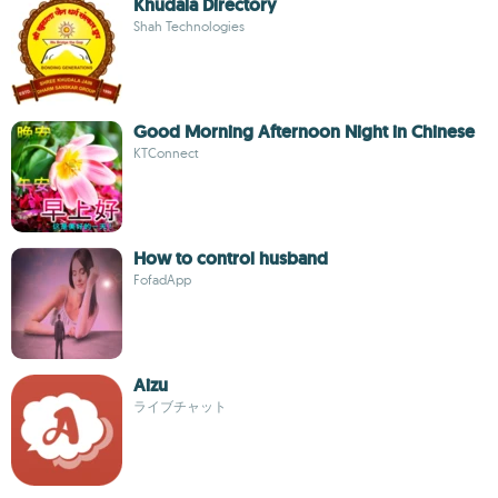
Khudala Directory
Shah Technologies
Good Morning Afternoon Night in Chinese
KTConnect
How to control husband
FofadApp
Aizu
ライブチャット