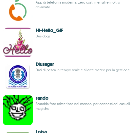
App di telefonia moderna: zero costi mensili e inoltro
chiamate
Hi-Hello_GIF
Desidogs
Diusagar
Dati di pesca in tempo reale e allerte meteo per la gestione
rando
Scambia foto misteriose nel mondo, per connessioni casuali
magiche
Lotsa