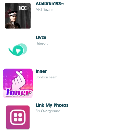
Atatürkn193∞
MRT Yazılım
Livza
Hitasoft
Inner
Bonbon Team
Link My Photos
Six Overground