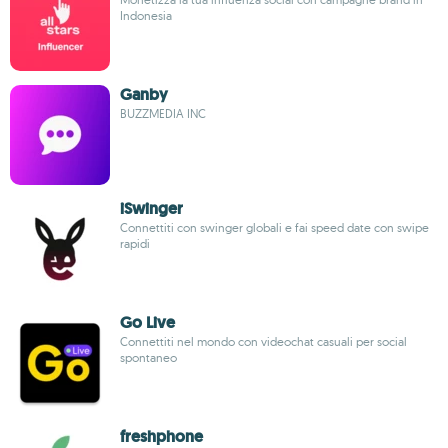
Indonesia
Ganby
BUZZMEDIA INC
iSwinger
Connettiti con swinger globali e fai speed date con swipe
rapidi
Go Live
Connettiti nel mondo con videochat casuali per social
spontaneo
freshphone