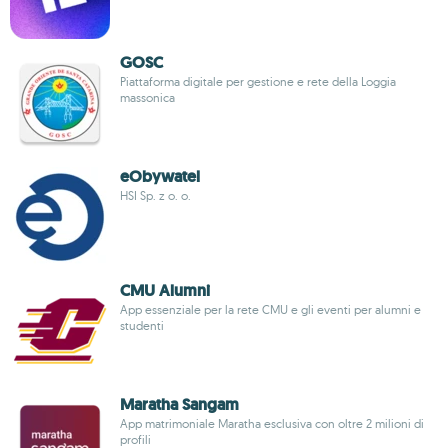
GOSC
Piattaforma digitale per gestione e rete della Loggia
massonica
eObywatel
HSI Sp. z o. o.
CMU Alumni
App essenziale per la rete CMU e gli eventi per alumni e
studenti
Maratha Sangam
App matrimoniale Maratha esclusiva con oltre 2 milioni di
profili