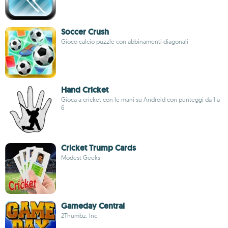
Soccer Crush
Gioco calcio puzzle con abbinamenti diagonali
Hand Cricket
Gioca a cricket con le mani su Android con punteggi da 1 a
6
Cricket Trump Cards
Modest Geeks
Gameday Central
2Thumbz, Inc