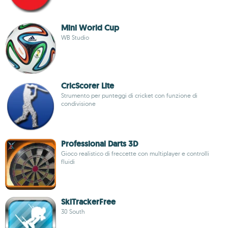
Mini World Cup
WB Studio
CricScorer Lite
Strumento per punteggi di cricket con funzione di
condivisione
Professional Darts 3D
Gioco realistico di freccette con multiplayer e controlli
fluidi
SkiTrackerFree
30 South