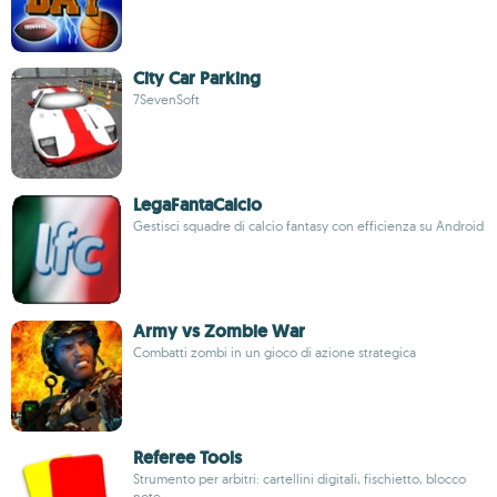
City Car Parking
7SevenSoft
LegaFantaCalcio
Gestisci squadre di calcio fantasy con efficienza su Android
Army vs Zombie War
Combatti zombi in un gioco di azione strategica
Referee Tools
Strumento per arbitri: cartellini digitali, fischietto, blocco
note