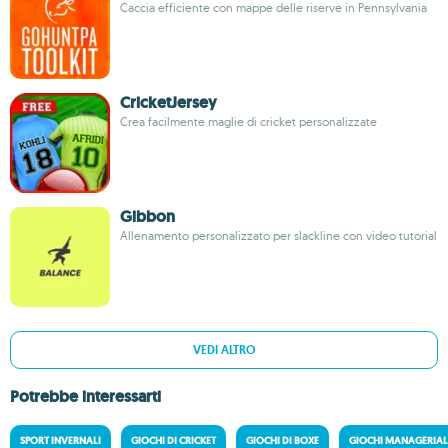
Caccia efficiente con mappe delle riserve in Pennsylvania
CricketJersey
Crea facilmente maglie di cricket personalizzate
Gibbon
Allenamento personalizzato per slackline con video tutorial
VEDI ALTRO
Potrebbe interessarti
SPORT INVERNALI
GIOCHI DI CRICKET
GIOCHI DI BOXE
GIOCHI MANAGERIALI