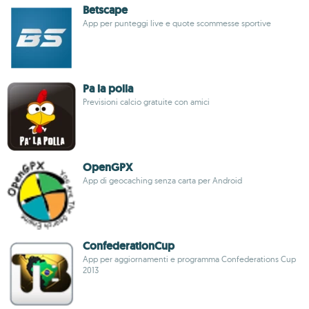
Betscape
App per punteggi live e quote scommesse sportive
Pa la polla
Previsioni calcio gratuite con amici
OpenGPX
App di geocaching senza carta per Android
ConfederationCup
App per aggiornamenti e programma Confederations Cup
2013