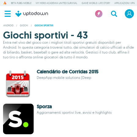
BETA PUBG MOBILE
MY HERO ACADEMIA UNITED SURVIVAL
GAME WORLD: LIFE STORY
APPLICAZIONI VPN
ANDROID
/
GIOCHI
/
GIOCHI SPORTIVI
Giochi sportivi - 43
Entra nel vivo del gioco con i migliori titoli sportivi gratuiti disponibili per
Android. In questa categoria troverai tutto, dai simulatori di calcio ufficiali a sfide
di biliardo, basket, baseball o gare ad alta velocità. Gestisci il tuo club, affina il
tuo tiro o affronta online giocatori da tutto il mondo.
Calendário de Corridas 2015
DeepApp mobile solutions (Deep
Sporza
Aggiornamenti sportivi live, avvisi e highlights