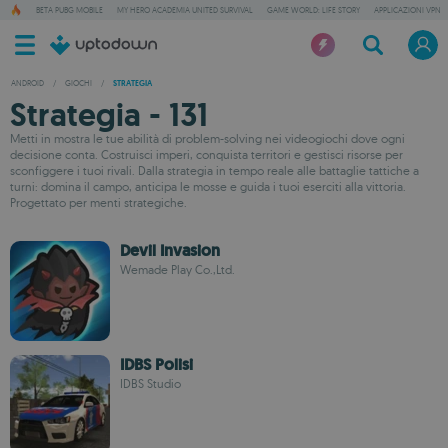
BETA PUBG MOBILE
MY HERO ACADEMIA UNITED SURVIVAL
GAME WORLD: LIFE STORY
APPLICAZIONI VPN
ANDROID
/
GIOCHI
/
STRATEGIA
Strategia - 131
Metti in mostra le tue abilità di problem-solving nei videogiochi dove ogni
decisione conta. Costruisci imperi, conquista territori e gestisci risorse per
sconfiggere i tuoi rivali. Dalla strategia in tempo reale alle battaglie tattiche a
turni: domina il campo, anticipa le mosse e guida i tuoi eserciti alla vittoria.
Progettato per menti strategiche.
Devil Invasion
Wemade Play Co.,Ltd.
IDBS Polisi
IDBS Studio