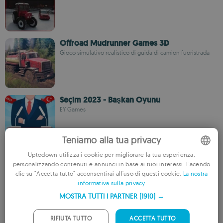
Offroad Mudrunner Games 3D
Gioco simulativo realistico di guida di camion fuoristrada
Seçim 2023 - Başkan Oyunu
EY Games
Teniamo alla tua privacy
Uptodown utilizza i cookie per migliorare la tua esperienza,
Tractor Trolley Farming Game
personalizzando contenuti e annunci in base ai tuoi interessi. Facendo
Offroad Games Inc
ENGLISH
clic su "Accetta tutto" acconsentirai all'uso di questi cookie.
La nostra
informativa sulla privacy
FRENCH
MOSTRA TUTTI I PARTNER
(1910) →
GERMAN
Survival on Raft: Ocean
PORTUGUESE
RIFIUTA TUTTO
ACCETTA TUTTO
Sopravvivi su una zattera nell'oceano costruendo strumenti