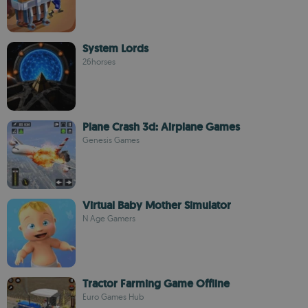
System Lords
26horses
Plane Crash 3d: Airplane Games
Genesis Games
Virtual Baby Mother Simulator
N Age Gamers
Tractor Farming Game Offline
Euro Games Hub