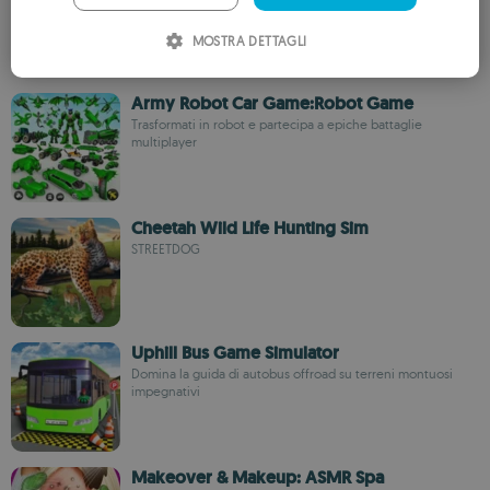
e strutture
ITALIAN
MOSTRA DETTAGLI
SPANISH
ROMANIAN
Army Robot Car Game:Robot Game
Trasformati in robot e partecipa a epiche battaglie
multiplayer
Cheetah Wild Life Hunting Sim
STREETDOG
Uphill Bus Game Simulator
Domina la guida di autobus offroad su terreni montuosi
impegnativi
Makeover & Makeup: ASMR Spa