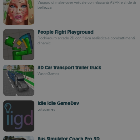
Viaggio di make-over virtuale con rilassanti ASMR e sfide di
bellezza
People Fight Playground
Picchiaduro arcade 2D con fisica realistica e combattimenti
dinamici
3D Car transport trailer truck
VascoGames
Idle Idle GameDev
Lutsgames
Bus Simulator Coach Pro 3D