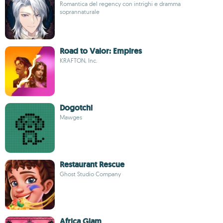
Romantica del regency con intrighi e dramma
soprannaturale
Road to Valor: Empires
KRAFTON, Inc.
Dogotchi
Mawges
Restaurant Rescue
Ghost Studio Company
Africa Glam