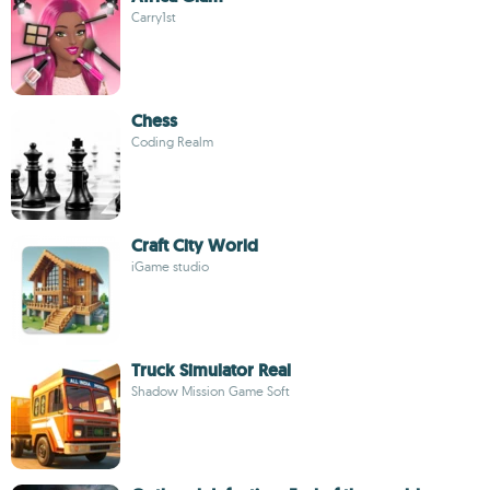
Carry1st
Chess
Coding Realm
Craft City World
iGame studio
Truck Simulator Real
Shadow Mission Game Soft