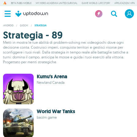
BETA PUBG MOBILE
MY HERO ACADEMIA UNITED SURVIVAL
GAME WORLD: LIFE STORY
APPLICAZIONI VPN
ANDROID
/
GIOCHI
/
STRATEGIA
Strategia - 89
Metti in mostra le tue abilità di problem-solving nei videogiochi dove ogni
decisione conta. Costruisci imperi, conquista territori e gestisci risorse per
sconfiggere i tuoi rivali. Dalla strategia in tempo reale alle battaglie tattiche a
turni: domina il campo, anticipa le mosse e guida i tuoi eserciti alla vittoria.
Progettato per menti strategiche.
Kumu's Arena
Newland Canada
World War Tanks
baolm game