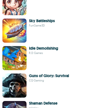
Sky Battleships
FunGame3D
Idle Demolishing
R.D Games
Guns of Glory: Survival
CQ Gaming
Shaman Defense
tnkplay