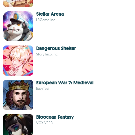
Stellar Arena
LRGame Inc.
Dangerous Shelter
StoryTaco.inc
European War 7: Medieval
EasyTech
Bioocean Fantasy
VOX VERBI