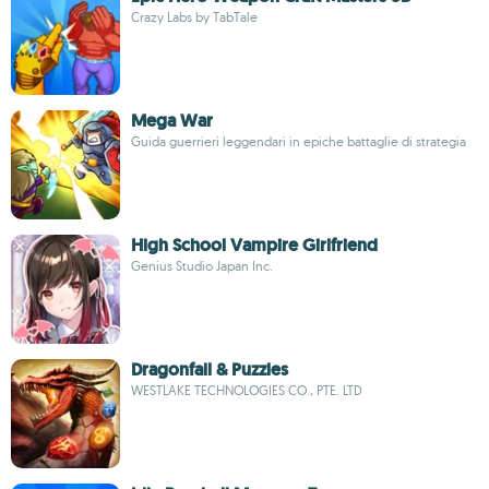
Crazy Labs by TabTale
Mega War
Guida guerrieri leggendari in epiche battaglie di strategia
High School Vampire Girlfriend
Genius Studio Japan Inc.
Dragonfall & Puzzles
WESTLAKE TECHNOLOGIES CO., PTE. LTD