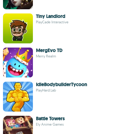
Tiny Landlord
PlayCade Interactive
MergEvo TD
Merry Realm
IdleBodybuilderTycoon
PlayHard.Lab
Battle Towers
Ely Anime Games