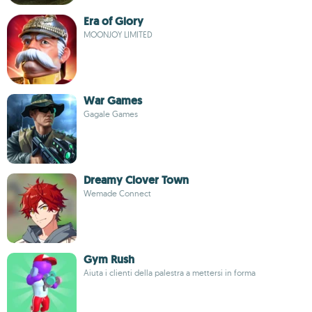
Era of Glory
MOONJOY LIMITED
War Games
Gagale Games
Dreamy Clover Town
Wemade Connect
Gym Rush
Aiuta i clienti della palestra a mettersi in forma