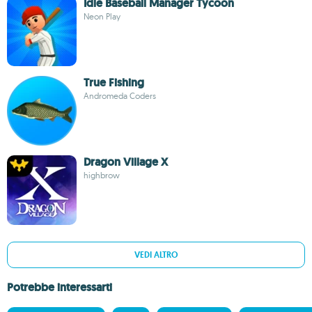
Idle Baseball Manager Tycoon
Neon Play
True Fishing
Andromeda Coders
Dragon Village X
highbrow
VEDI ALTRO
Potrebbe interessarti