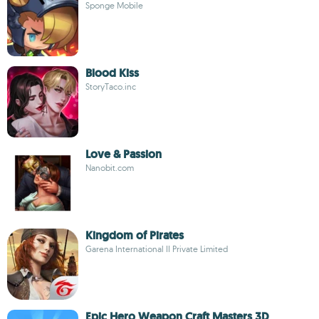
Sponge Mobile
Blood Kiss
StoryTaco.inc
Love & Passion
Nanobit.com
Kingdom of Pirates
Garena International II Private Limited
Epic Hero Weapon Craft Masters 3D