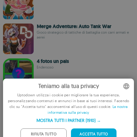
Merge Adventure: Auto Tank War
Gioco strategico di tattiche di battaglia con carri armati e
aerei
4 fotos un pais
Endersoso
Teniamo alla tua privacy
Uptodown utilizza i cookie per migliorare la tua esperienza,
Galaxy Pioneer
personalizzando contenuti e annunci in base ai tuoi interessi. Facendo
ELgame
ENGLISH
clic su "Accetta tutto" acconsentirai all'uso di questi cookie.
La nostra
informativa sulla privacy
FRENCH
MOSTRA TUTTI I PARTNER
(1910) →
GERMAN
Demigod Engine
PORTUGUESE
RIFIUTA TUTTO
ACCETTA TUTTO
xiaojiao zhang