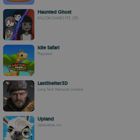
Haunted Ghost
FALCON GAMES PTE. LTD.
Idle Safari
Playstack
LastShelter3D
Long Tech Network Limited
Upland
Uplandme, inc