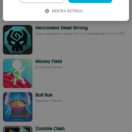
ITALIAN
MOSTRA DETTAGLI
SPANISH
ROMANIAN
Necronator Dead Wrong
Gioco strategico rogue-lite con combattimenti micro-RTS
Money Field
Brocoolie Games
Boil Run
Hyperbox Games
Zombie Clash