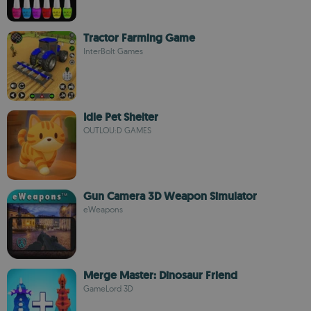
Tractor Farming Game
InterBolt Games
Idle Pet Shelter
OUTLOU:D GAMES
Gun Camera 3D Weapon Simulator
eWeapons
Merge Master: Dinosaur Friend
GameLord 3D