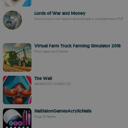
Lords of War and Money
Gioco a turni con fazioni diversificate e combattimenti PvP
Virtual Farm Truck Farming Simulator 2018
Prism apps and Games
The Wall
WANNATEST GAMES LTD
NailSalonGamesAcrylicNails
Hugs N Hearts