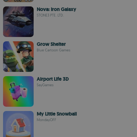
Nova: Iron Galaxy
STONE3 PTE. LTD.
Grow Shelter
Blue Cartoon Games
Airport Life 3D
SayGames
My Little Snowball
MondayOFF