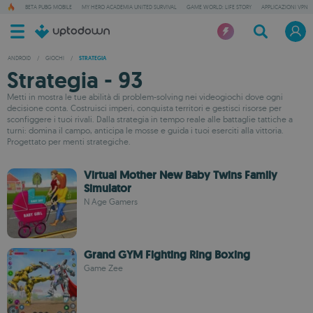
BETA PUBG MOBILE
MY HERO ACADEMIA UNITED SURVIVAL
GAME WORLD: LIFE STORY
APPLICAZIONI VPN
ANDROID
/
GIOCHI
/
STRATEGIA
Strategia - 93
Metti in mostra le tue abilità di problem-solving nei videogiochi dove ogni
decisione conta. Costruisci imperi, conquista territori e gestisci risorse per
sconfiggere i tuoi rivali. Dalla strategia in tempo reale alle battaglie tattiche a
turni: domina il campo, anticipa le mosse e guida i tuoi eserciti alla vittoria.
Progettato per menti strategiche.
Virtual Mother New Baby Twins Family
Simulator
N Age Gamers
Grand GYM Fighting Ring Boxing
Game Zee