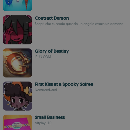
Contract Demon
Scopri che succede quando un angelo evoca un demone
Glory of Destiny
iFUN.COM
First Kiss at a Spooky Soiree
NomnomNami
Small Business
Altplay LTD