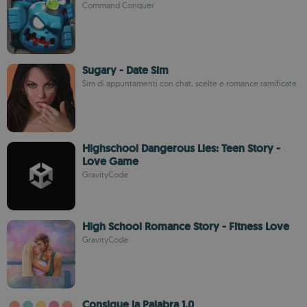
Command Conquer
Sugary - Date Sim
Sim di appuntamenti con chat, scelte e romance ramificate
Highschool Dangerous Lies: Teen Story -
Love Game
GravityCode
High School Romance Story - Fitness Love
GravityCode
Consigue la Palabra 1.0