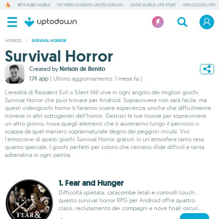
BETA PUBG MOBILE
MY HERO ACADEMIA UNITED SURVIVAL
GAME WORLD: LIFE STORY
APPLICAZIONI VPN
ANDROID
/
SURVIVAL HORROR
Survival Horror
Created by
Nelson de Benito
174 app
( Ultimo aggiornamento: 1 mese fa )
L'eredità di Resident Evil o Silent Hill vive in ogni angolo dei migliori giochi
Survival Horror che puoi trovare per Android. Sopravvivere non sarà facile, ma
questi videogiochi horror ti faranno vivere esperienze uniche che difficilmente
troverai in altri sottogeneri dell'horror. Gestisci le tue risorse per sopravvivere
un altro giorno, trova quegli elementi che ti aiuteranno lungo il percorso o
scappa da quel maniero soprannaturale degno dei peggiori incubi. Vivi
l'emozione di questi giochi Survival Horror gratuiti in un'atmosfera tanto tesa
quanto speciale. I giochi perfetti per coloro che cercano sfide difficili e tanta
adrenalina in ogni partita.
1. Fear and Hunger
Difficoltà spietata, catacombe letali e controlli touch:
questo survival horror RPG per Android offre quattro
classi, reclutamento dei compagni e nove finali oscuri...