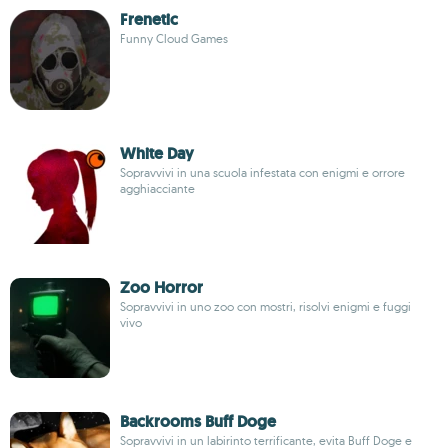
Frenetic
Funny Cloud Games
White Day
Sopravvivi in una scuola infestata con enigmi e orrore
agghiacciante
Zoo Horror
Sopravvivi in uno zoo con mostri, risolvi enigmi e fuggi
vivo
Backrooms Buff Doge
Sopravvivi in un labirinto terrificante, evita Buff Doge e