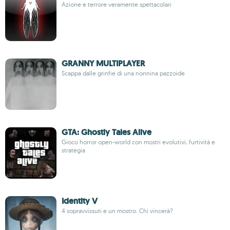
Azione e terrore veramente spettacolari
GRANNY MULTIPLAYER
Scappa dalle grinfie di una nonnina pazzoide
GTA: Ghostly Tales Alive
Gioco horror open-world con mostri evolutivi, furtività e
strategia
Identity V
4 sopravvissuti e un mostro. Chi vincerà?