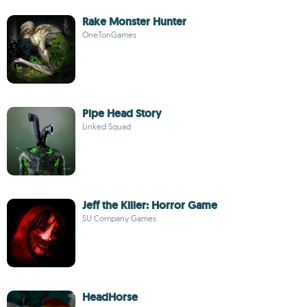
Rake Monster Hunter
OneTonGames
Pipe Head Story
Linked Squad
Jeff the Killer: Horror Game
SU Company Games
HeadHorse