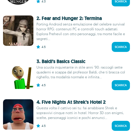
4.3
SCARICA
2. Fear and Hunger 2: Termina
Porting Android senza emulazione del celebre survival
horror RPG: contenuti PC e controlli touch adattati.
Esplora Prehevil con otto personaggi, tra morte facile e
segreti...
4.5
SCARICA
3. Baldi's Basics Classic
Una scuola inquietante in stile anni ’90: raccogli sette
quaderni e scappa dal professor Baldi, che ti bracca col
righello, tra modalità normale e infinita...
4.5
SCARICA
4. Five Nights At Shrek's Hotel 2
Questa volta il cattivo sei tu: fai arrabbiare Shrek e
sopravvivi cinque notti in hotel. Horror 3D con enigmi,
scelte, personaggi iconici e pochi annunci...
4.5
SCARICA