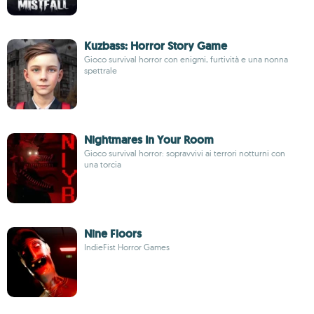
Kuzbass: Horror Story Game
Gioco survival horror con enigmi, furtività e una nonna
spettrale
Nightmares In Your Room
Gioco survival horror: sopravvivi ai terrori notturni con
una torcia
Nine Floors
IndieFist Horror Games