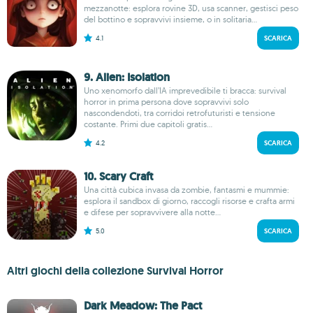
mezzanotte: esplora rovine 3D, usa scanner, gestisci peso
del bottino e sopravvivi insieme, o in solitaria...
4.1
SCARICA
9. Alien: Isolation
Uno xenomorfo dall’IA imprevedibile ti bracca: survival
horror in prima persona dove sopravvivi solo
nascondendoti, tra corridoi retrofuturisti e tensione
costante. Primi due capitoli gratis...
4.2
SCARICA
10. Scary Craft
Una città cubica invasa da zombie, fantasmi e mummie:
esplora il sandbox di giorno, raccogli risorse e crafta armi
e difese per sopravvivere alla notte...
5.0
SCARICA
Altri giochi della collezione Survival Horror
Dark Meadow: The Pact