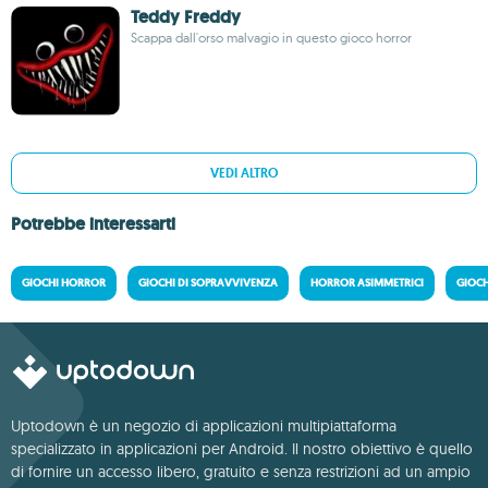
Teddy Freddy
Scappa dall'orso malvagio in questo gioco horror
VEDI ALTRO
Potrebbe interessarti
GIOCHI HORROR
GIOCHI DI SOPRAVVIVENZA
HORROR ASIMMETRICI
GIOCH
Uptodown è un negozio di applicazioni multipiattaforma
specializzato in applicazioni per Android. Il nostro obiettivo è quello
di fornire un accesso libero, gratuito e senza restrizioni ad un ampio