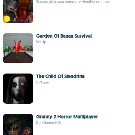
Scappa dalla casa prima che HeadHorse ti trovi
Garden Of Banan Survival
WeUp
The Child Of Slendrina
DVloper
Granny 2 Horror Multiplayer
DarkGamesSCB