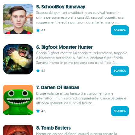
5. SchoolBoy Runaway
Scappa dai genitori arrabbiati in un survival horror in
prima persona: esplora la casa 3D, raccogli oggetti, usa
suggerimenti e evita punizioni durante le missioni...
4.2
SCARICA
6. Bigfoot Monster Hunter
Caccia Bigfoot mentre lui caccia te: telecamere, trappole
e bistecche per stanarlo, fucile e lanciarazzi per finirlo.
Survival horror in prima persona con tre difficoltà...
4.7
SCARICA
7. Garten Of Banban
Drone volante al tuo fianco ti aiuta con enigmi e
interruttori in un asilo nido inquietante. Cerca batterie e
affronta spaventi da survival horror...
4.3
SCARICA
8. Tomb Busters
Horror co-op con dialoghi assurdi e corsa contro la