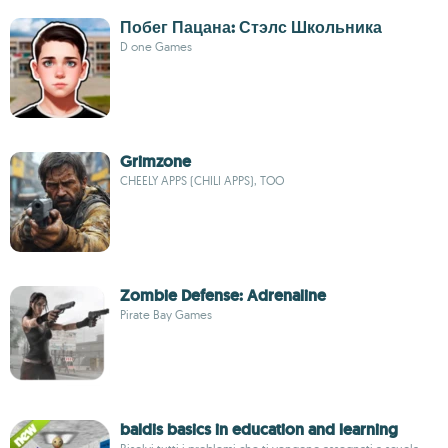
Побег Пацана: Стэлс Школьника
D one Games
Grimzone
CHEELY APPS (CHILI APPS), TOO
Zombie Defense: Adrenaline
Pirate Bay Games
baldis basics in education and learning