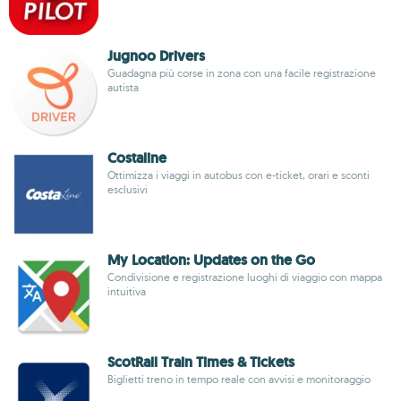
Jugnoo Drivers
Guadagna più corse in zona con una facile registrazione
autista
Costaline
Ottimizza i viaggi in autobus con e-ticket, orari e sconti
esclusivi
My Location: Updates on the Go
Condivisione e registrazione luoghi di viaggio con mappa
intuitiva
ScotRail Train Times & Tickets
Biglietti treno in tempo reale con avvisi e monitoraggio