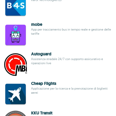
mobe
App per tracciamento bus in tempo reale e gestione delle
tariffe
Autoguard
Assistenza stradale 24/7 con supporto assicurativo e
riparazioni live
Cheap Flights
Applicazione per la ricerca e la prenotazione di biglietti
aerei
KKU Transit