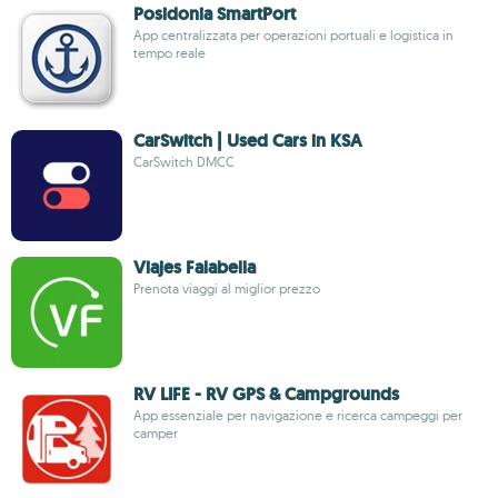
Posidonia SmartPort
App centralizzata per operazioni portuali e logistica in
tempo reale
CarSwitch | Used Cars in KSA
CarSwitch DMCC
Viajes Falabella
Prenota viaggi al miglior prezzo
RV LIFE - RV GPS & Campgrounds
App essenziale per navigazione e ricerca campeggi per
camper