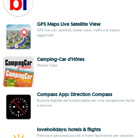
GPS Maps Live Satellite View
GPS live con satellite, street view, traffico e meteo
aggiornati
Camping-Car d'Hôtes
Motors Gate
Compass App: Direction Compass
Bussola digitale personalizzabile per una navigazione facile
e precisa
loveholidays: hotels & flights
Prenota e personalizza voli e hotel facilmente per vacanze