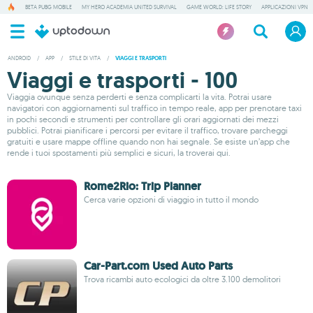
BETA PUBG MOBILE
MY HERO ACADEMIA UNITED SURVIVAL
GAME WORLD: LIFE STORY
APPLICAZIONI VPN
ANDROID
/
APP
/
STILE DI VITA
/
VIAGGI E TRASPORTI
Viaggi e trasporti - 100
Viaggia ovunque senza perderti e senza complicarti la vita. Potrai usare
navigatori con aggiornamenti sul traffico in tempo reale, app per prenotare taxi
in pochi secondi e strumenti per controllare gli orari aggiornati dei mezzi
pubblici. Potrai pianificare i percorsi per evitare il traffico, trovare parcheggi
gratuiti e usare mappe offline quando non hai segnale. Se esiste un’app che
rende i tuoi spostamenti più semplici e sicuri, la troverai qui.
Rome2Rio: Trip Planner
Cerca varie opzioni di viaggio in tutto il mondo
Car-Part.com Used Auto Parts
Trova ricambi auto ecologici da oltre 3.100 demolitori