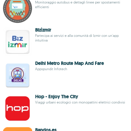
Monitoraggio autobus e dettagli linee per spostamenti
efficienti
Bizİzmir
Partecipa ai servizi e alla comunità di Izmir con un'app
intuitiva
Delhi Metro Route Map And Fare
Appspundit Infotech
Hop - Enjoy The City
Viaggi urbani ecologici con monopattini elettrici condivisi
Bandos.es