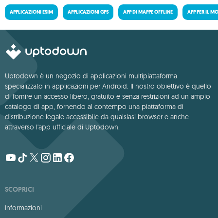
APPLICAZIONI ESIM
APPLICAZIONI GPS
APP DI MAPPE OFFLINE
APP PER IL M
Uptodown è un negozio di applicazioni multipiattaforma
specializzato in applicazioni per Android. Il nostro obiettivo è quello
di fornire un accesso libero, gratuito e senza restrizioni ad un ampio
catalogo di app, fornendo al contempo una piattaforma di
distribuzione legale accessibile da qualsiasi browser e anche
attraverso l'app ufficiale di Uptodown.
SCOPRICI
Informazioni