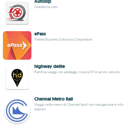
Autobip
Ouedkniss.com
ePass
Viettel Business Solutions Corporation
highway delite
Pianifica viaggi con pedaggi, ricarica EV e servizi veicolo
Chennai Metro Rail
Viaggi nella metro di Chennai facili con navigazione e info
stazioni