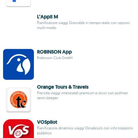
L’Appli M
Pianificatore viaggi Grenoble in tempo reale con opzioni
multi-modo
ROBINSON App
Robinson Club GmbH
Orange Tours & Travels
Prenota viaggi interstatali premium e sicuri con pullman
semi-sleeper
VOSpilot
Pianificatore dinamico viaggi Osnabrück con info trasporto
pubblico