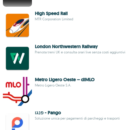
High Speed Rail
MTR Corporation Limited
London Northwestern Railway
Prenota treni UK e consulta orari live senza costi aggiuntivi
Metro Ligero Oeste – diMLO
Metro Ligero Oeste S.A.
פנגו - Pango
Soluzione unica per pagamenti di parcheggi e trasporti