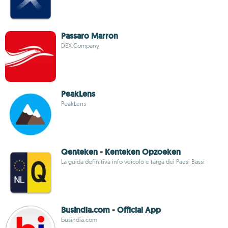
Passaro Marron
DEX.Company
PeakLens
PeakLens
Qenteken - Kenteken Opzoeken
La guida definitiva info veicolo e targa dei Paesi Bassi
BusIndia.com - Official App
busindia.com