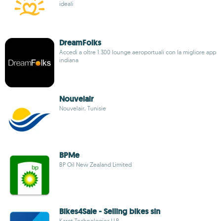
ideali
DreamFolks
Accedi a oltre 1.300 lounge aeroportuali con la migliore app
indiana
Nouvelair
Nouvelair, Tunisie
BPMe
BP Oil New Zealand Limited
Bikes4Sale - Selling bikes sin
Karot Technologies LLP