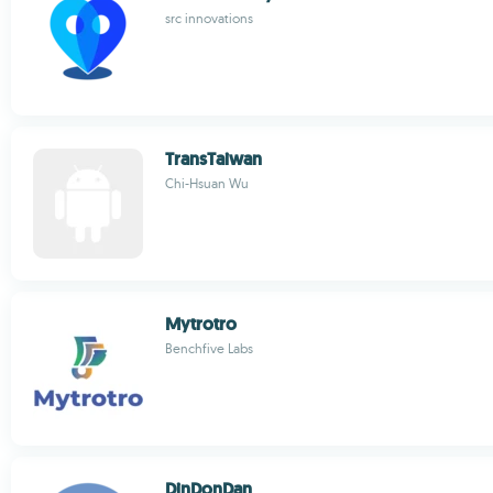
src innovations
TransTaiwan
Chi-Hsuan Wu
Mytrotro
Benchfive Labs
DinDonDan