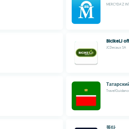
MERCYDA'Z INT
BicikeLJ off
JCDecaux SA
Татарски
TravelGuidanc
똑타