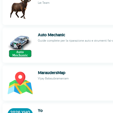
Lat Team
Auto Mechanic
Guide complete per la riparazione auto e strumenti fai-
MaraudersMap
Vijay Balasubramaniam
Yo