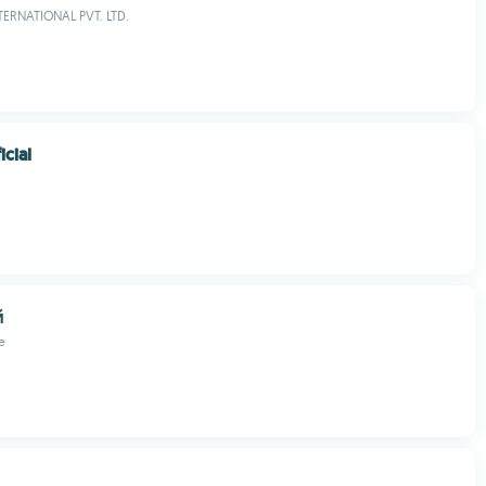
ERNATIONAL PVT. LTD.
icial
й
e