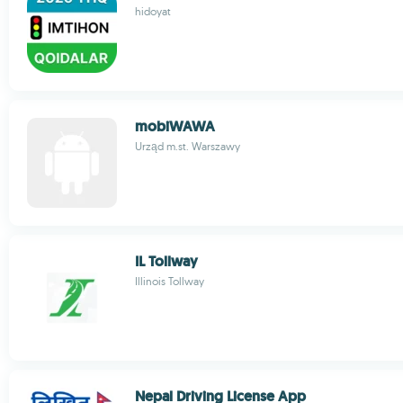
hidoyat
mobiWAWA
Urząd m.st. Warszawy
IL Tollway
Illinois Tollway
Nepal Driving License App