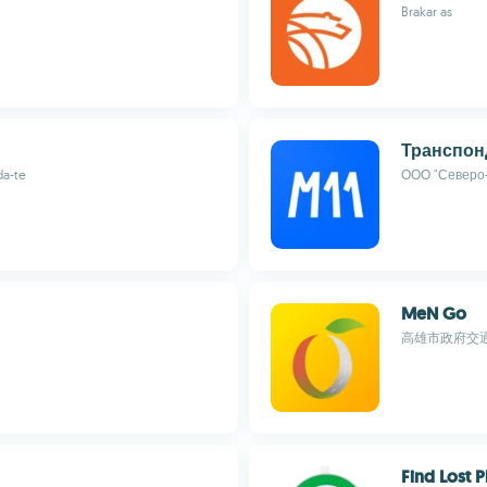
Brakar as
Транспон
da-te
ООО "Северо
MeN Go
高雄市政府交
Find Lost 