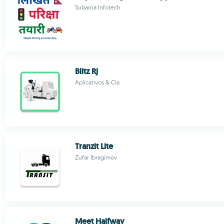
Subarna Infotech
Blitz Rj
Aplicativos & Cia
Tranzit Lite
Zufar Ibragimov
Meet Halfway