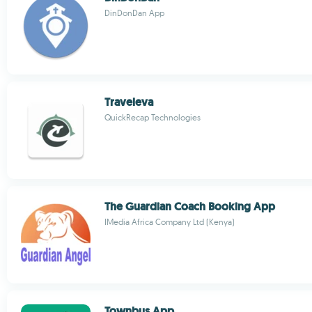
DinDonDan App
Traveleva
QuickRecap Technologies
The Guardian Coach Booking App
IMedia Africa Company Ltd (Kenya)
Townbus App