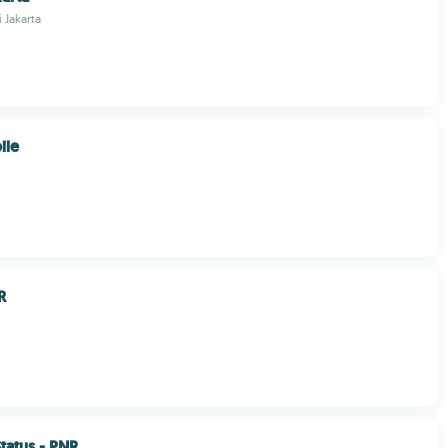
i Jakarta
ile
R
Status - PNR