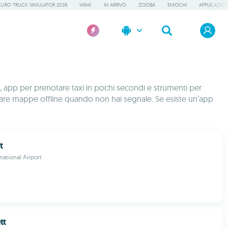
EURO TRUCK SIMULATOR 2026
WINK
IN ARRIVO
ZOOBA
EMOCHI
APPLICAZION
e, app per prenotare taxi in pochi secondi e strumenti per
i e usare mappe offline quando non hai segnale. Se esiste un’app
t
national Airport
tt