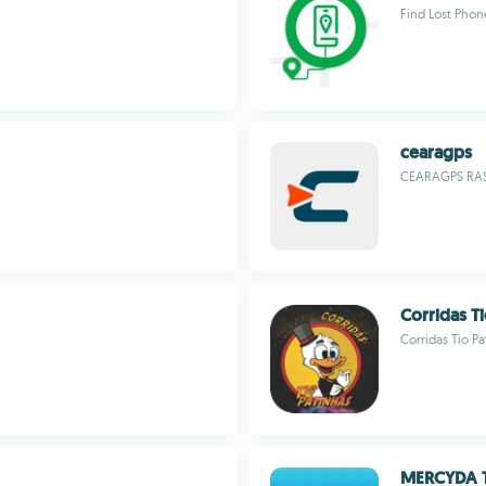
Find Lost Phon
cearagps
CEARAGPS RA
Corridas Ti
Corridas Tio Pa
MERCYDA 