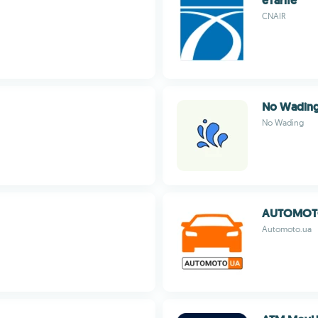
eTarife
CNAIR
No Wadin
No Wading
AUTOMOT
Automoto.ua