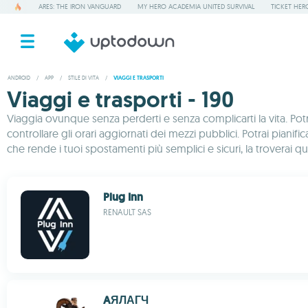
ARES: THE IRON VANGUARD
MY HERO ACADEMIA UNITED SURVIVAL
TICKET HER
ANDROID
/
APP
/
STILE DI VITA
/
VIAGGI E TRASPORTI
Viaggi e trasporti - 190
Viaggia ovunque senza perderti e senza complicarti la vita. Pot
controllare gli orari aggiornati dei mezzi pubblici. Potrai pianif
che rende i tuoi spostamenti più semplici e sicuri, la troverai qui
Plug Inn
RENAULT SAS
AЯЛАГЧ