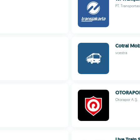
PT. Transportas
Cotral Mob
vcestra
OTORAPO
Otorapor A.Ş.
Live Train 