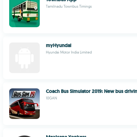
Tamilnadu Townbus Timings
myHyundai
Hyundai Motor India Limited
Coach Bus Simulator 2019: New bus driv
10GAN