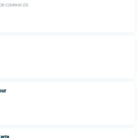
OR COMPANY LTD
our
karta