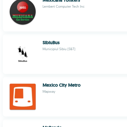
Mexicana Yonkers
Lembert Computer Tech Inc
SibiuBus
Municipiul Sibiu (S&T)
Mexico City Metro
Mapway