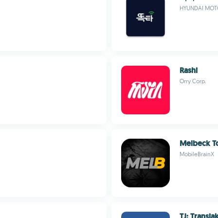
HYUNDAI MOT
Rashi
Orry Corp.
Melbeck T
MobileBrainX
TJ: Transja