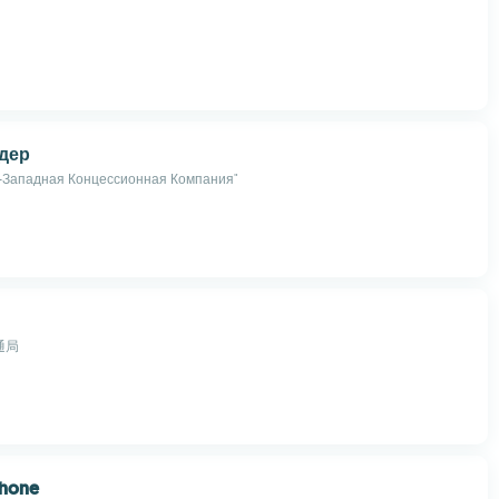
дер
-Западная Концессионная Компания"
通局
Phone