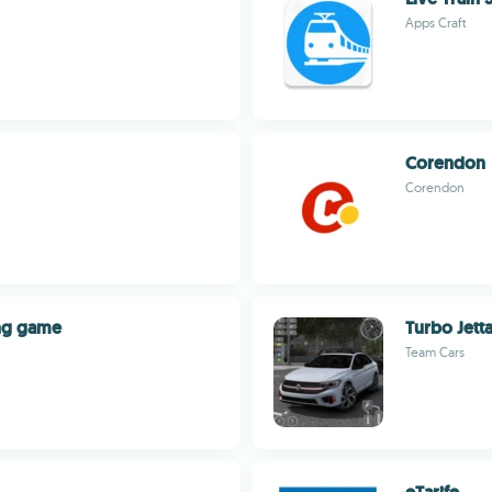
Apps Craft
Corendon
Corendon
ing game
Turbo Jett
Team Cars