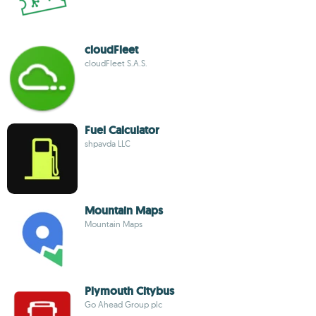
cloudFleet
cloudFleet S.A.S.
Fuel Calculator
shpavda LLC
Mountain Maps
Mountain Maps
Plymouth Citybus
Go Ahead Group plc