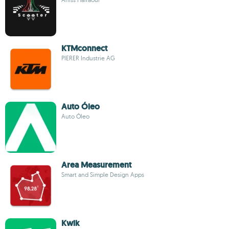
KTMconnect
PIERER Industrie AG
Auto Óleo
Auto Óleo
Area Measurement
Smart and Simple Design Apps
Kwik