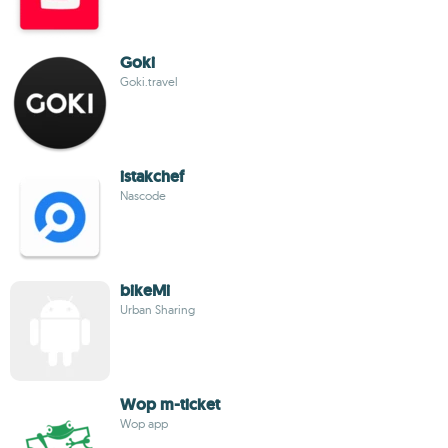
Goki
Goki.travel
istakchef
Nascode
bikeMi
Urban Sharing
Wop m-ticket
Wop app