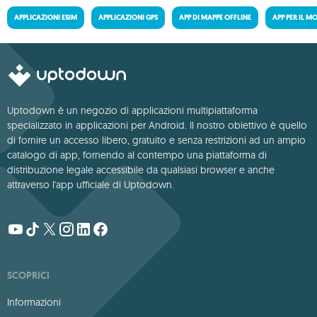
APPLICAZIONI ESIM
APPLICAZIONI GPS
APP DI MAPPE OFFLINE
APP PER IL M
Uptodown è un negozio di applicazioni multipiattaforma
specializzato in applicazioni per Android. Il nostro obiettivo è quello
di fornire un accesso libero, gratuito e senza restrizioni ad un ampio
catalogo di app, fornendo al contempo una piattaforma di
distribuzione legale accessibile da qualsiasi browser e anche
attraverso l'app ufficiale di Uptodown.
SCOPRICI
Informazioni