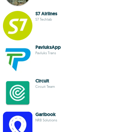
S7 Airlines
S7 Techlab
PavluksApp
Pavluks Trans
Circuit
Circuit Team
Garibook
NRB Solutions