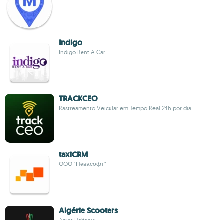
Indigo
Indigo Rent A Car
TRACKCEO
Rastreamento Veicular em Tempo Real 24h por dia.
taxiCRM
ООО "Невасофт"
Algérie Scooters
Aniss Halfaoui