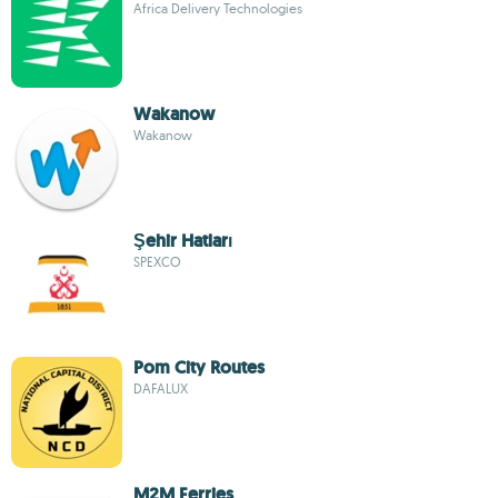
Africa Delivery Technologies
Wakanow
Wakanow
Şehir Hatları
SPEXCO
Pom City Routes
DAFALUX
M2M Ferries