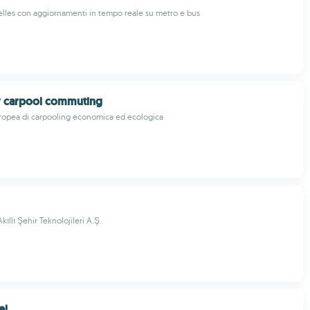
elles con aggiornamenti in tempo reale su metro e bus
y carpool commuting
ropea di carpooling economica ed ecologica
kıllı Şehir Teknolojileri A.Ş.
el