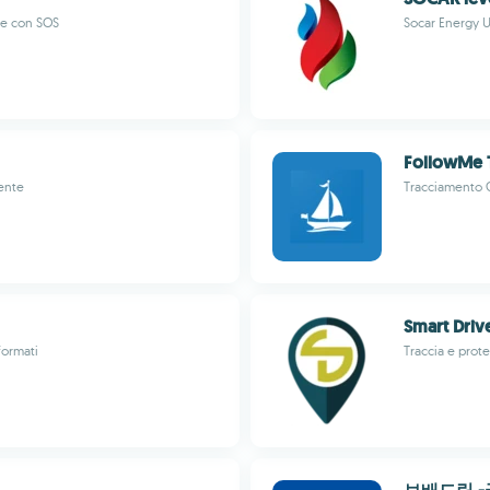
ale con SOS
Socar Energy 
FollowMe 
iente
Tracciamento G
Smart Driv
formati
Traccia e prot