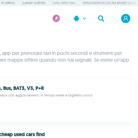
IN ARRIVO
SUBWAY SURFERS
CHILL WITH YOU
APPLICAZIONI IN LOCALE BASATE SULL'IA
e, app per prenotare taxi in pochi secondi e strumenti per
i e usare mappe offline quando non hai segnale. Se esiste un’app
, Bus, BAT3, V3, P+R
eaux con aggiornamenti in tempo reale e biglietto unico
cheap used cars find