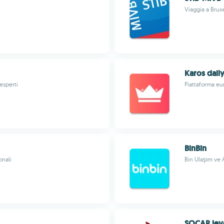
Viaggia a Brux
Karos dail
 esperti
Piattaforma eu
BinBin
onali
Bin Ulaşım ve A
SOCAR lev