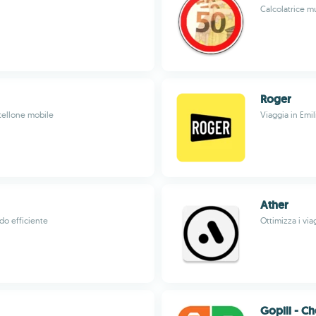
Calcolatrice m
Roger
tellone mobile
Viaggia in Emi
Ather
do efficiente
Ottimizza i via
Gopili - Ch