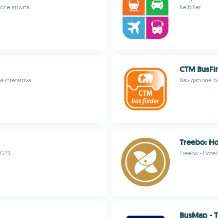
one attività
Kelbillet
CTM BusFi
a interattiva
Navigazione bus
Treebo: H
 GPS
Treebo - Hote
BusMap - Tr