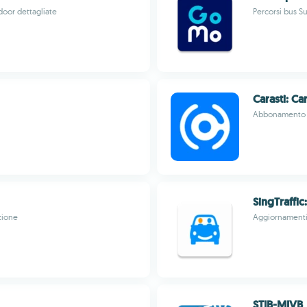
door dettagliate
Percorsi bus Su
Carasti: Ca
Abbonamento a
SingTraffic
zione
Aggiornamenti 
STIB-MIVB