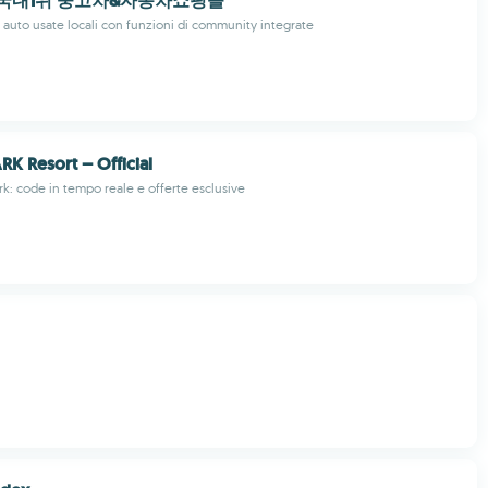
-국내1위 중고차&자동차쇼핑몰
 auto usate locali con funzioni di community integrate
K Resort – Official
k: code in tempo reale e offerte esclusive