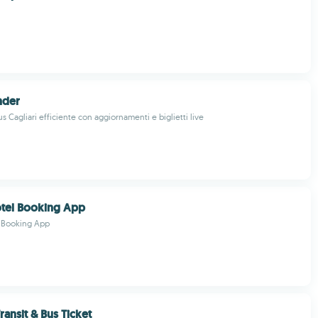
nder
 Cagliari efficiente con aggiornamenti e biglietti live
otel Booking App
l Booking App
ansit & Bus Ticket