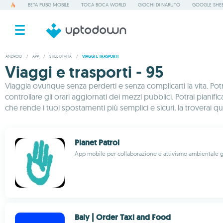
BETA PUBG MOBILE
TOCA BOCA WORLD
GIOCHI DI NARUTO
GOOGLE SHE
ANDROID
/
APP
/
STILE DI VITA
/
VIAGGI E TRASPORTI
Viaggi e trasporti - 95
Viaggia ovunque senza perderti e senza complicarti la vita. Pot
controllare gli orari aggiornati dei mezzi pubblici. Potrai pianif
che rende i tuoi spostamenti più semplici e sicuri, la troverai qui
Planet Patrol
App mobile per collaborazione e attivismo ambientale 
Baly | Order Taxi and Food