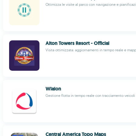
Ottimizza le visite al parco con navigazione e pianificazi
Alton Towers Resort - Official
Visita ottimizzata: aggiornamenti in tempo reale e mapp
Wialon
Gestione flotta in tempo reale con tracciamento veicoli
Central America Topo Maps