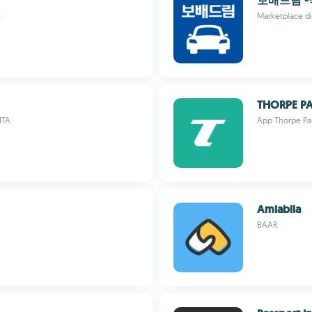
보배드림 
x
Marketplace di
THORPE PAR
ITA
App Thorpe Par
Amiabila
BAAR