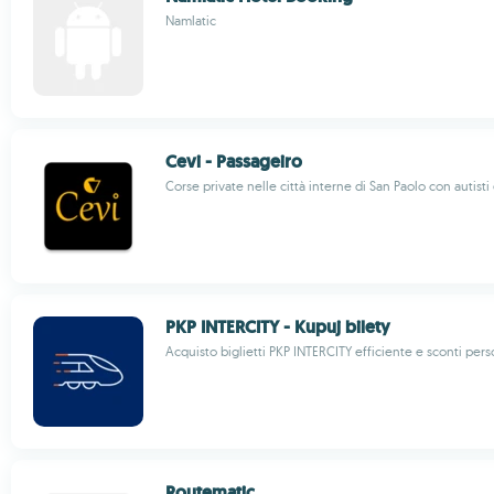
Namlatic
Cevi - Passageiro
Corse private nelle città interne di San Paolo con autisti
PKP INTERCITY - Kupuj bilety
Acquisto biglietti PKP INTERCITY efficiente e sconti pers
Routematic