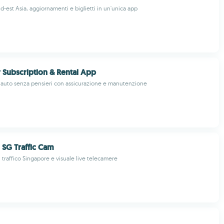
d-est Asia, aggiornamenti e biglietti in un'unica app
r Subscription & Rental App
uto senza pensieri con assicurazione e manutenzione
: SG Traffic Cam
traffico Singapore e visuale live telecamere