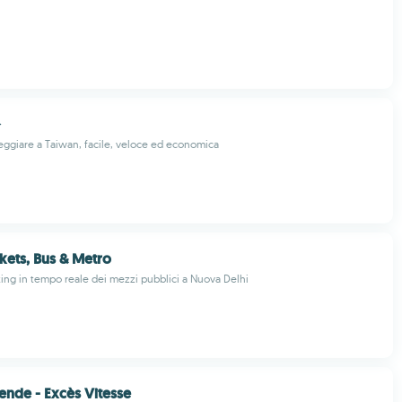
公
ggiare a Taiwan, facile, veloce ed economica
ckets, Bus & Metro
cking in tempo reale dei mezzi pubblici a Nuova Delhi
nde - Excès Vitesse