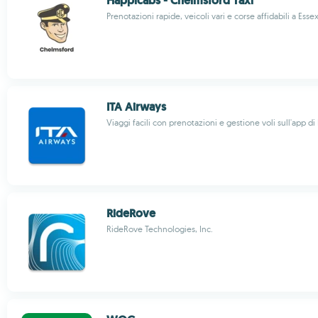
Happicabs - Chelmsford Taxi
Prenotazioni rapide, veicoli vari e corse affidabili a Esse
ITA Airways
Viaggi facili con prenotazioni e gestione voli sull'app di 
RideRove
RideRove Technologies, Inc.