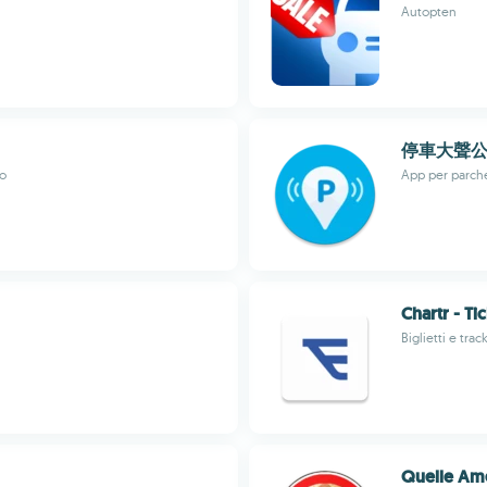
Autopten
停車大聲
to
App per parche
Chartr - Ti
Biglietti e tra
Quelle Ame