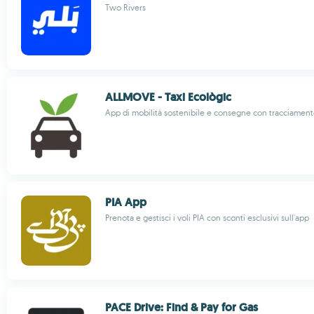
Two Rivers
ALLMOVE - Taxi Ecològic
App di mobilità sostenibile e consegne con tracciamen
PIA App
Prenota e gestisci i voli PIA con sconti esclusivi sull'app
PACE Drive: Find & Pay for Gas