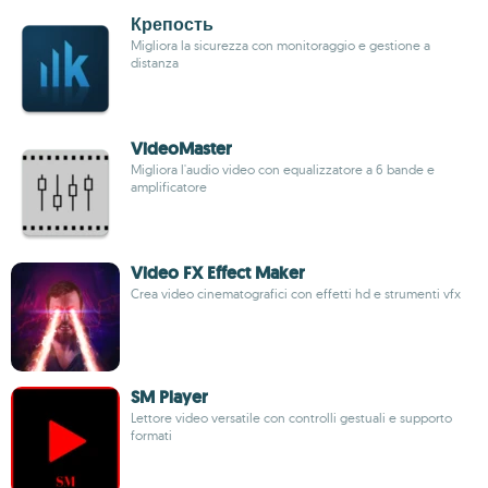
Крепость
Migliora la sicurezza con monitoraggio e gestione a
distanza
VideoMaster
Migliora l'audio video con equalizzatore a 6 bande e
amplificatore
Video FX Effect Maker
Crea video cinematografici con effetti hd e strumenti vfx
SM Player
Lettore video versatile con controlli gestuali e supporto
formati