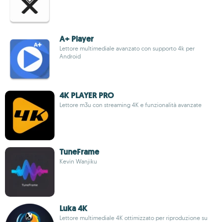
A+ Player
Lettore multimediale avanzato con supporto 4k per
Android
4K PLAYER PRO
Lettore m3u con streaming 4K e funzionalità avanzate
TuneFrame
Kevin Wanjiku
Luka 4K
Lettore multimediale 4K ottimizzato per riproduzione su