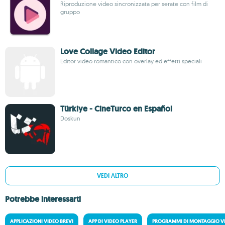
Riproduzione video sincronizzata per serate con film di
gruppo
Love Collage Video Editor
Editor video romantico con overlay ed effetti speciali
Türkiye - CineTurco en Español
Doskun
VEDI ALTRO
Potrebbe interessarti
APPLICAZIONI VIDEO BREVI
APP DI VIDEO PLAYER
PROGRAMMI DI MONTAGGIO V