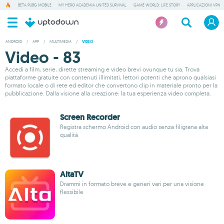
BETA PUBG MOBILE
MY HERO ACADEMIA UNITED SURVIVAL
GAME WORLD: LIFE STORY
APPLICAZIONI VPN
ANDROID
/
APP
/
MULTIMEDIA
/
VIDEO
Video - 83
Accedi a film, serie, dirette streaming e video brevi ovunque tu sia. Trova
piattaforme gratuite con contenuti illimitati, lettori potenti che aprono qualsiasi
formato locale o di rete ed editor che convertono clip in materiale pronto per la
pubblicazione. Dalla visione alla creazione: la tua esperienza video completa.
Screen Recorder
Registra schermo Android con audio senza filigrana alta
qualità
AltaTV
Drammi in formato breve e generi vari per una visione
flessibile