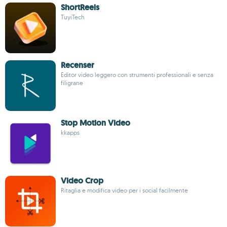
ShortReels
TuyiTech
Recenser
Editor video leggero con strumenti professionali e senza
filigrane
Stop Motion Video
kkapps
Video Crop
Ritaglia e modifica video per i social facilmente