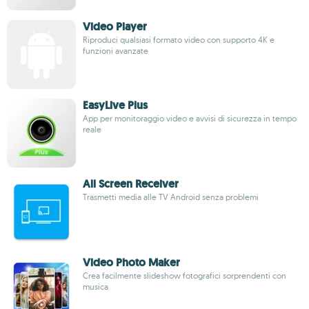
Video Player
Riproduci qualsiasi formato video con supporto 4K e
funzioni avanzate
EasyLive Plus
App per monitoraggio video e avvisi di sicurezza in tempo
reale
All Screen Receiver
Trasmetti media alle TV Android senza problemi
Video Photo Maker
Crea facilmente slideshow fotografici sorprendenti con
musica