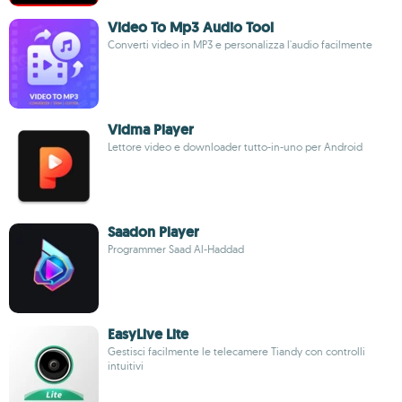
Video To Mp3 Audio Tool
Converti video in MP3 e personalizza l'audio facilmente
Vidma Player
Lettore video e downloader tutto-in-uno per Android
Saadon Player
Programmer Saad Al-Haddad
EasyLive Lite
Gestisci facilmente le telecamere Tiandy con controlli
intuitivi