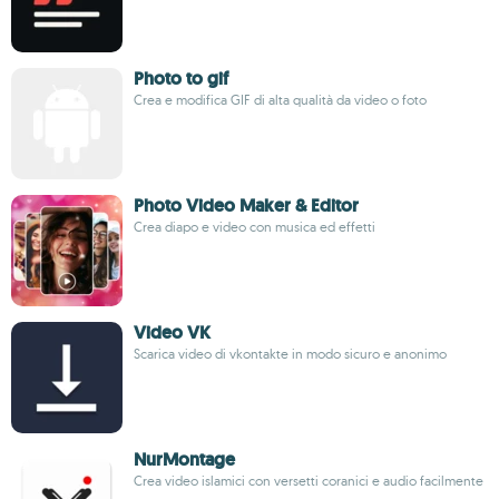
Photo to gif
Crea e modifica GIF di alta qualità da video o foto
Photo Video Maker & Editor
Crea diapo e video con musica ed effetti
Video VK
Scarica video di vkontakte in modo sicuro e anonimo
NurMontage
Crea video islamici con versetti coranici e audio facilmente