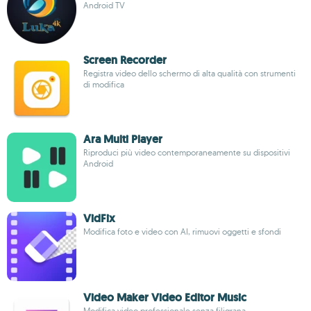
Android TV
Screen Recorder
Registra video dello schermo di alta qualità con strumenti
di modifica
Ara Multi Player
Riproduci più video contemporaneamente su dispositivi
Android
VidFix
Modifica foto e video con AI, rimuovi oggetti e sfondi
Video Maker Video Editor Music
Modifica video professionale senza filigrana