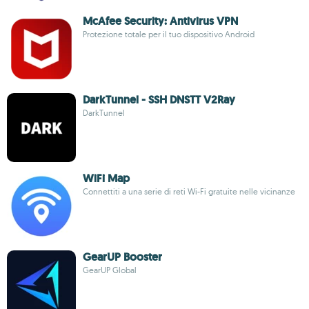
McAfee Security: Antivirus VPN
Protezione totale per il tuo dispositivo Android
DarkTunnel - SSH DNSTT V2Ray
DarkTunnel
WiFi Map
Connettiti a una serie di reti Wi-Fi gratuite nelle vicinanze
GearUP Booster
GearUP Global