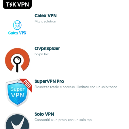
Catex VPN
Miz it solution
OvpnSpider
bivpn Inc.
SuperVPN Pro
Sicurezza totale e accesso illimitato con un solo tocco
Solo VPN
Connettiti a un proxy con un solo tap