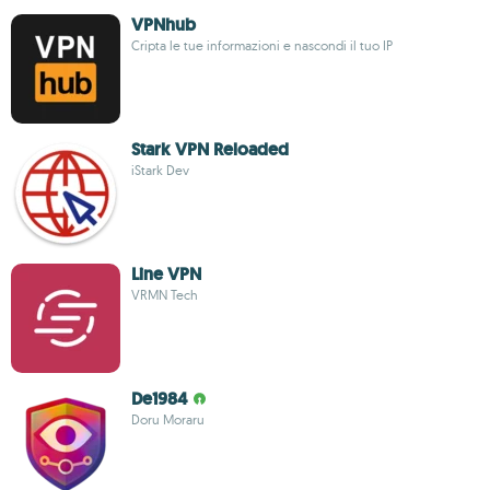
VPNhub
Cripta le tue informazioni e nascondi il tuo IP
Stark VPN Reloaded
iStark Dev
Line VPN
VRMN Tech
De1984
Doru Moraru