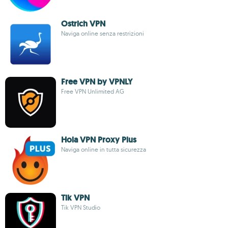
Ostrich VPN
Naviga online senza restrizioni
Free VPN by VPNLY
Free VPN Unlimited AG
Hola VPN Proxy Plus
Naviga online in tutta sicurezza
Tik VPN
Tik VPN Studio