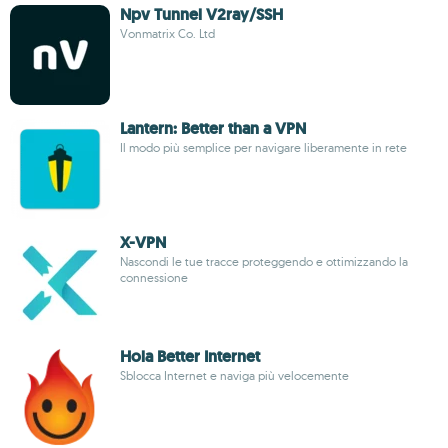
Npv Tunnel V2ray/SSH
Vonmatrix Co. Ltd
Lantern: Better than a VPN
Il modo più semplice per navigare liberamente in rete
X-VPN
Nascondi le tue tracce proteggendo e ottimizzando la
connessione
Hola Better Internet
Sblocca Internet e naviga più velocemente