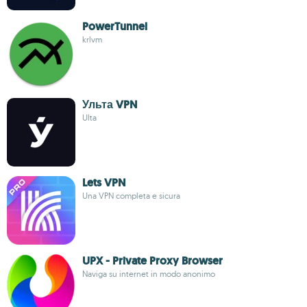
PowerTunnel
krlvm
Ульта VPN
Ulta
Lets VPN
Una VPN completa e sicura
UPX - Private Proxy Browser
Naviga su internet in modo anonimo