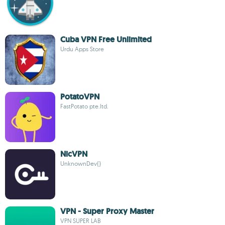
Cuba VPN Free Unlimited
Urdu Apps Store
PotatoVPN
FastPotato pte.ltd.
NicVPN
UnknownDev{}
VPN - Super Proxy Master
VPN SUPER LAB