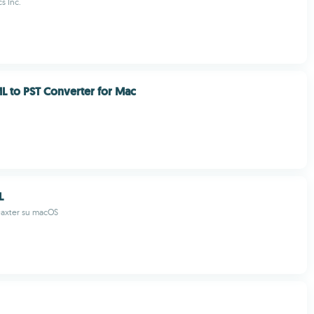
s Inc.
ML to PST Converter for Mac
L
Daxter su macOS