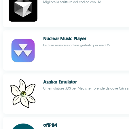
Migliora la scrittura del codice con l'IA
Nuclear Music Player
Lettore musicale online gratuito per macOS
Azahar Emulator
Un emulatore 3DS per Mac che riprende da dove Citra si 
offPIM