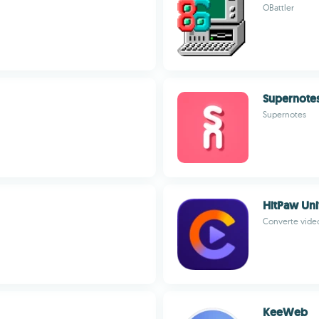
OBattler
Supernote
Supernotes
HitPaw Un
Converte video
KeeWeb