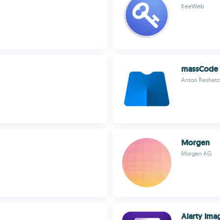
KeeWeb
massCode
Anton Reshet
Morgen
Morgen AG
Aiarty Ima