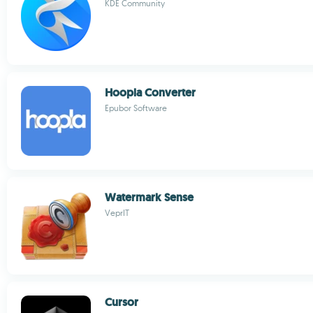
KDE Community
Hoopla Converter
Epubor Software
Watermark Sense
VeprIT
Cursor