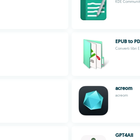
KDE Communi
EPUB to PD
Converti libri
acreom
acreom
GPT4All