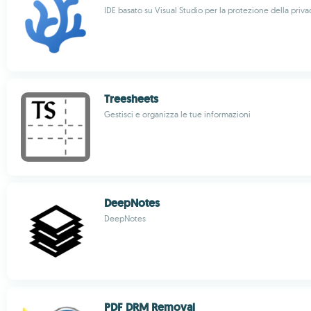
IDE basato su Visual Studio per la protezione della priva
Treesheets
Gestisci e organizza le tue informazioni
DeepNotes
DeepNotes
PDF DRM Removal