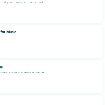
ent di posta basato su Thunderbird
for Music
ARP
icurezza la tua connessione Internet