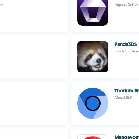
cy
Digiarty Softwa
Panda3DS
Panda3DS Tea
Thorium B
Alex313031
Mangayom