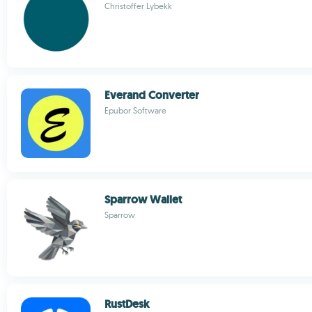
Christoffer Lybekk
Everand Converter
Epubor Software
Sparrow Wallet
Sparrow
RustDesk