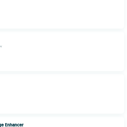
ov
ge Enhancer