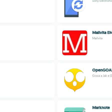
Sony Electronic
Mailvita E
Mailvita
OpenGOA
Gioca a Jak e 
Marknote