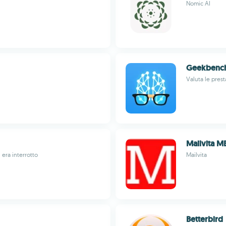
Nomic AI
Geekbench
Valuta le prest
Mailvita M
era interrotto
Mailvita
Betterbird