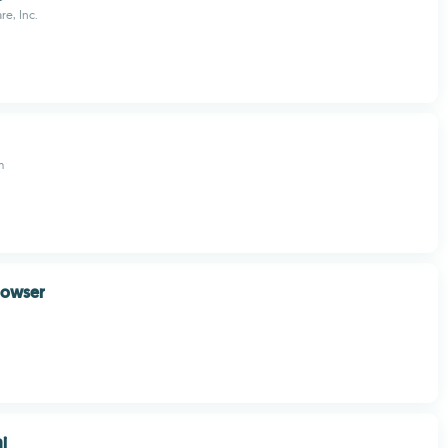
re, Inc.
m
rowser
i