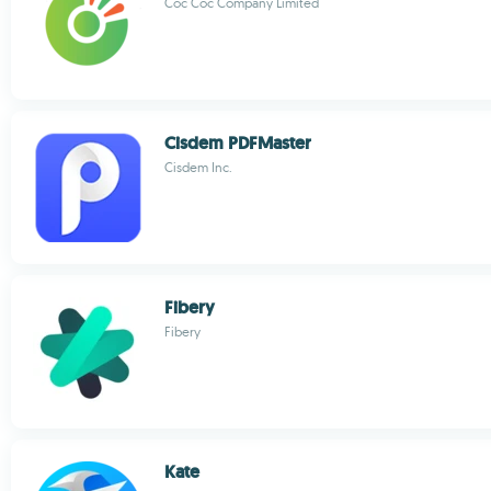
Coc Coc Company Limited
Cisdem PDFMaster
Cisdem Inc.
Fibery
Fibery
Kate