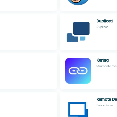
Duplicati
Duplicati
Karing
Strumento avan
Remote De
Devolutions