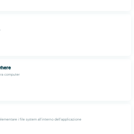
m
where
e tra computer
ementare i file system all'interno dell'applicazione