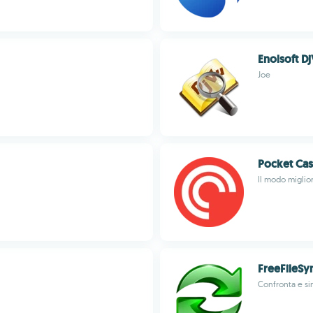
Enolsoft D
Joe
Pocket Cas
Il modo miglior
FreeFileSy
Confronta e si