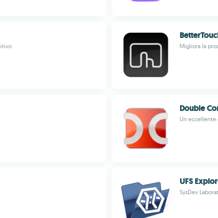
BetterTouc
itivo
Migliora la pro
Double C
Un eccellente 
UFS Explor
SysDev Laborat