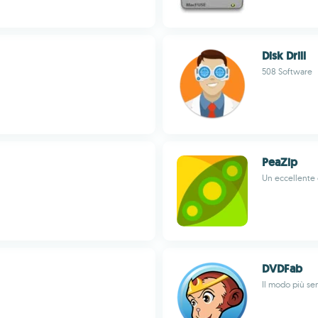
Disk Drill
508 Software
PeaZip
Un eccellente 
DVDFab
Il modo più se