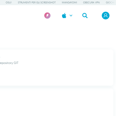
OSU!
STRUMENTI PER GLI SCREENSHOT
MANGAYOMI
OBSCURA VPN
GIOCHI 
 repository GIT