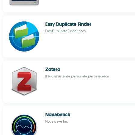
Easy Duplicate Finder
EasyDuplicateFinder.com
Zotero
Il tuo assistente personale per la ricerca
Novabench
Novawave Inc