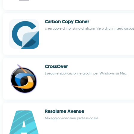
Carbon Copy Cloner
crea copie di ripristino di alcuni file o di un intero dispos
CrossOver
Eseguire applicazioni e giochi per Windows su Mac.
Resolume Avenue
Mixaggio video live professionale