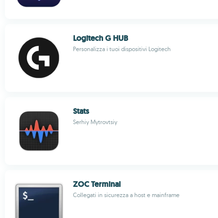
Logitech G HUB
Personalizza i tuoi dispositivi Logitech
Stats
Serhiy Mytrovtsiy
ZOC Terminal
Collegati in sicurezza a host e mainframe