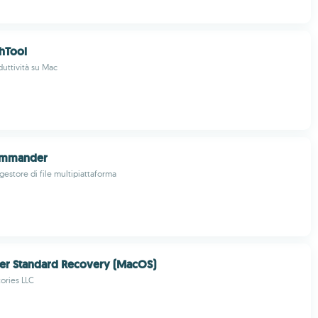
hTool
duttività su Mac
ommander
gestore di file multipiattaforma
er Standard Recovery (MacOS)
ories LLC