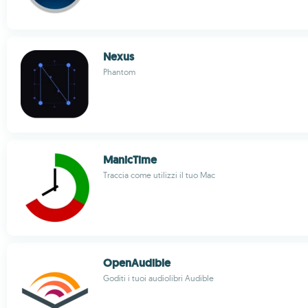
Nexus
Phantom
ManicTime
Traccia come utilizzi il tuo Mac
OpenAudible
Goditi i tuoi audiolibri Audible