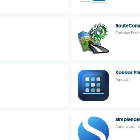
RouteConv
Christian Pesc
Kondor Fi
Tepesoft
Simplenot
Automattic, In