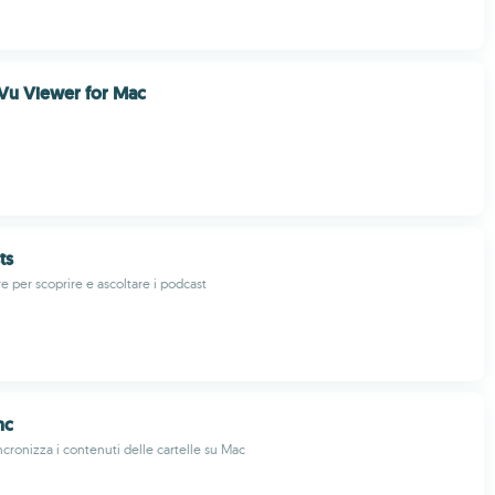
jVu Viewer for Mac
ts
e per scoprire e ascoltare i podcast
nc
ncronizza i contenuti delle cartelle su Mac