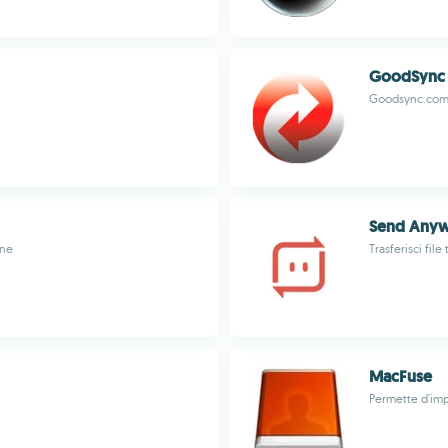
GoodSync
Goodsync.co
Send Any
ane
Trasferisci fil
MacFuse
Permette d'impl