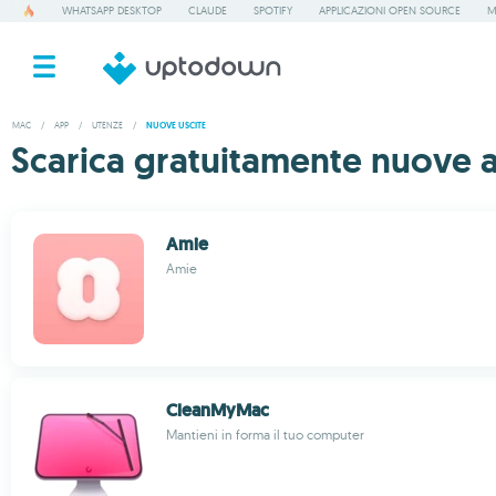
WHATSAPP DESKTOP
CLAUDE
SPOTIFY
APPLICAZIONI OPEN SOURCE
M
MAC
/
APP
/
UTENZE
/
NUOVE USCITE
Scarica gratuitamente nuove 
Amie
Amie
CleanMyMac
Mantieni in forma il tuo computer