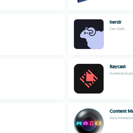
herdr
Can Celik
Raycast
Aumenta la pro
Content Ma
Sony Interacti