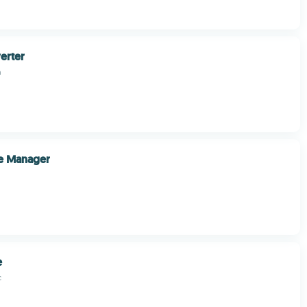
erter
h
le Manager
e
c