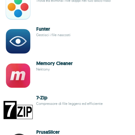
Trova ed elimina i file doppi nel tuo disco fisso
Funter
Gestisci i file nascosti
Memory Cleaner
Nektony
7-Zip
Compressore di file leggero ed efficiente
PrusaSlicer