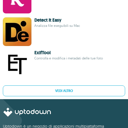
Detect It Easy
Analizza file eseguibili su Mac
ExifTool
Controlla e modifica i metadati delle tue foto
VEDI ALTRO
Uptodown è un negozio di applicazioni multipiattaforma