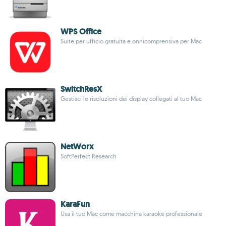
WPS Office
Suite per ufficio gratuita e onnicomprensiva per Mac
SwitchResX
Gestisci le risoluzioni dei display collegati al tuo Mac
NetWorx
SoftPerfect Research
KaraFun
Usa il tuo Mac come macchina karaoke professionale