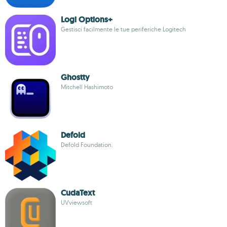
Logi Options+
Gestisci facilmente le tue periferiche Logitech
Ghostty
Mitchell Hashimoto
Defold
Defold Foundation.
CudaText
UVviewsoft