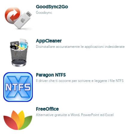
GoodSync2Go
Goodsync
AppCleaner
Disinstallare accuratamente le applicazioni indesiderate
Paragon NTFS
Il driver che ti occorre per scrivere e leggere i file NTFS
FreeOffice
Alternative gratuite a Word, PowerPoint ed Excel