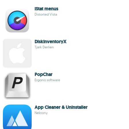
iStat menus
Distorted Vista
DiskInventoryX
Tjark Derlien
PopChar
Ergonis software
App Cleaner & Uninstaller
Nektony