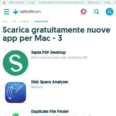
BRAVE BROWSER
CLAUDE
CHATBOT BASATI SULL'INTELLIGENZA ARTIFICIALE
PROTON MAIL
HERDR
AP
MAC
/
APP
/
UTENZE
/
NUOVE USCITE
Scarica gratuitamente nuove
app per Mac - 3
Sejda PDF Desktop
Oltre trenta strumenti per modificare PDF
Disk Space Analyzer
Nektony
Duplicate File Finder