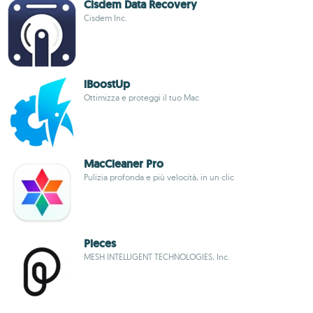
Cisdem Data Recovery
Cisdem Inc.
iBoostUp
Ottimizza e proteggi il tuo Mac
MacCleaner Pro
Pulizia profonda e più velocità, in un clic
Pieces
MESH INTELLIGENT TECHNOLOGIES, Inc.