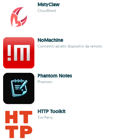
MstyClaw
CloudStack
NoMachine
Connettiti ad altri dispositivi da remoto
Phantom Notes
Phantom
HTTP Toolkit
Tim Perry