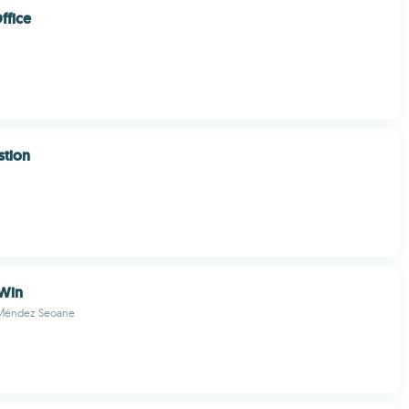
ffice
stion
Win
 Méndez Seoane