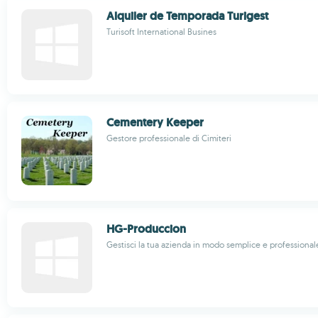
Alquiler de Temporada Turigest
Turisoft International Busines
Cementery Keeper
Gestore professionale di Cimiteri
HG-Produccion
Gestisci la tua azienda in modo semplice e professional