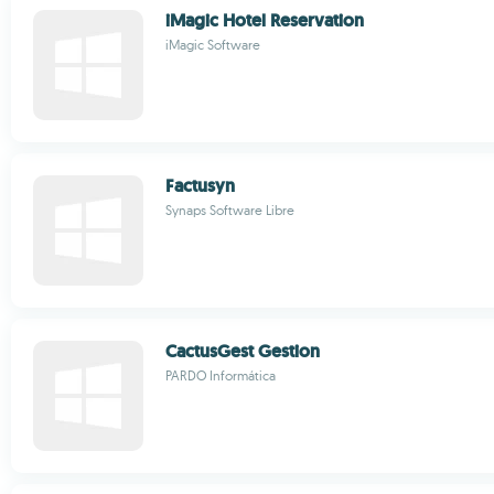
iMagic Hotel Reservation
iMagic Software
Factusyn
Synaps Software Libre
CactusGest Gestion
PARDO Informática