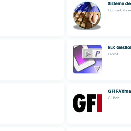
Sistema de
ConstruData.n
ELK Gestio
ClonSt
GFI FAXma
Gil Bert