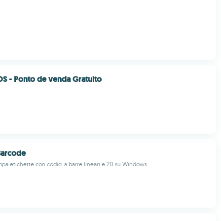
S - Ponto de venda Gratuito
Barcode
mpa etichette con codici a barre lineari e 2D su Windows