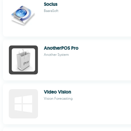
Socius
BaaraSoft
AnotherPOS Pro
Another System
Video Vision
Vision Forecasting