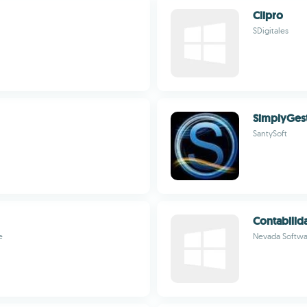
Clipro
SDigitales
SimplyGest
SantySoft
Contabilid
e
Nevada Softwa