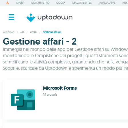
OPERA
GIOCHI RETRÒ
CODEX
MALWAREBYTES
MANGA APPS
ANK
WINDOWS
/
APP
/
AFFARI
/
GESTIONE AFFARI
Gestione affari - 2
Immergiti nel mondo delle app per Gestione affari su Windows pe
monitorando le tempistiche dei progetti, questi strumenti sono p
semplificano le attività complesse, garantendo che nulla venga tra
Scoprile, scaricale da Uptodown e sperimenta un modo più intell
Microsoft Forms
Microsoft