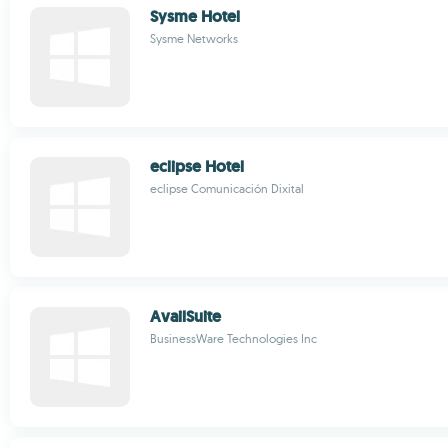
Sysme Hotel
Sysme Networks
eclipse Hotel
eclipse Comunicación Dixital
AvailSuite
BusinessWare Technologies Inc