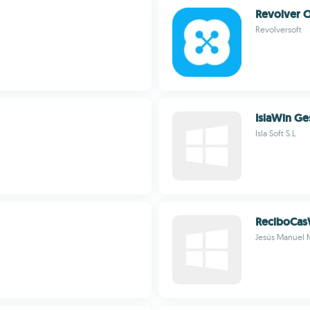
Revolver O
Revolversoft
IslaWin Ge
Isla Soft S.L
ReciboCas
Jesús Manuel