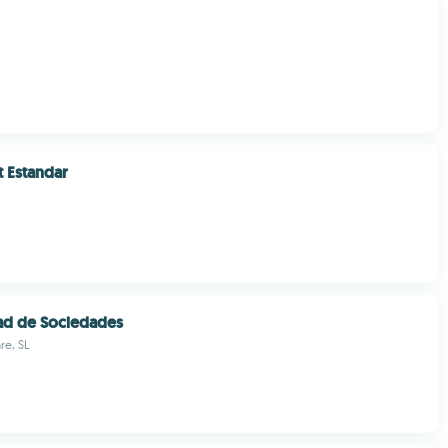
 Estandar
ad de Sociedades
re, SL