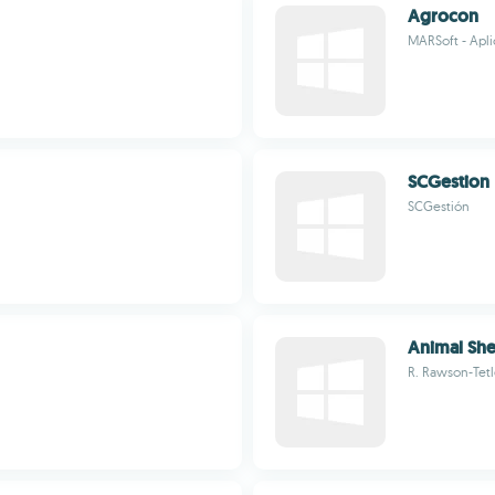
Agrocon
MARSoft - Apli
SCGestion
SCGestión
Animal She
R. Rawson-Tet