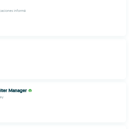
caciones informá
lter Manager
ley