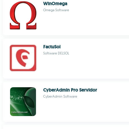
WinOmega
Omega Software
FactuSol
Software DELSOL
CyberAdmin Pro Servidor
CyberAdmin Software