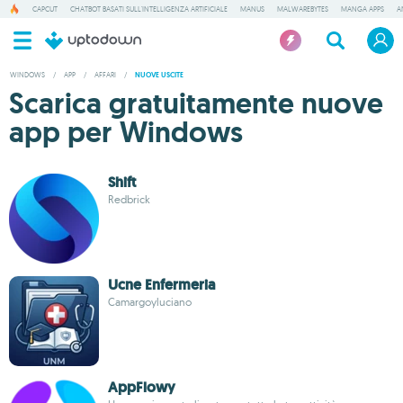
CAPCUT
CHATBOT BASATI SULL'INTELLIGENZA ARTIFICIALE
MANUS
MALWAREBYTES
MANGA APPS
A
WINDOWS
/
APP
/
AFFARI
/
NUOVE USCITE
Scarica gratuitamente nuove
app per Windows
Shift
Redbrick
Ucne Enfermeria
Camargoyluciano
AppFlowy