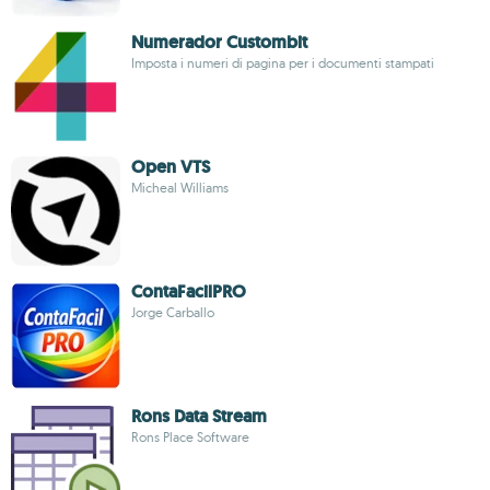
Numerador Custombit
Imposta i numeri di pagina per i documenti stampati
Open VTS
Micheal Williams
ContaFacilPRO
Jorge Carballo
Rons Data Stream
Rons Place Software