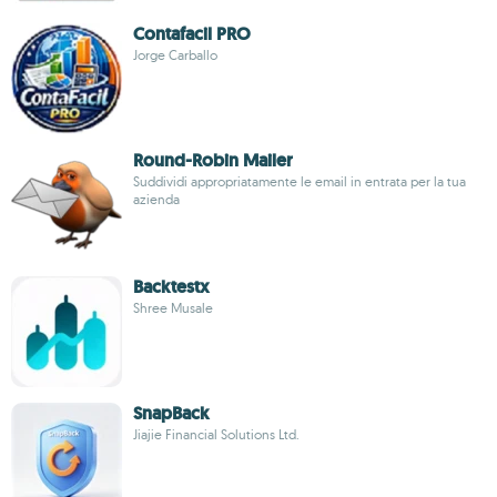
Contafacil PRO
Jorge Carballo
Round-Robin Mailer
Suddividi appropriatamente le email in entrata per la tua
azienda
Backtestx
Shree Musale
SnapBack
Jiajie Financial Solutions Ltd.