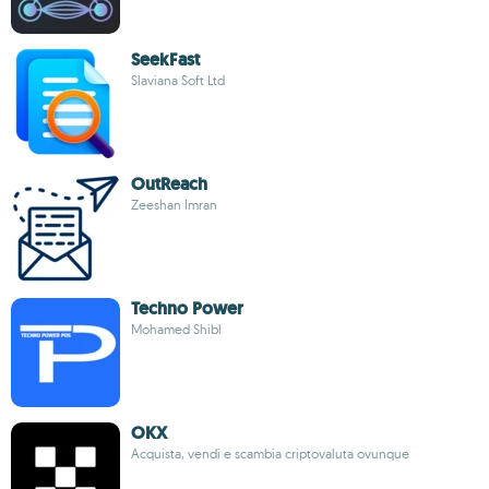
SeekFast
Slaviana Soft Ltd
OutReach
Zeeshan Imran
Techno Power
Mohamed Shibl
OKX
Acquista, vendi e scambia criptovaluta ovunque