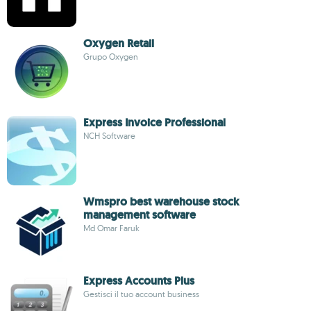
Oxygen Retail
Grupo Oxygen
Express Invoice Professional
NCH Software
Wmspro best warehouse stock
management software
Md Omar Faruk
Express Accounts Plus
Gestisci il tuo account business