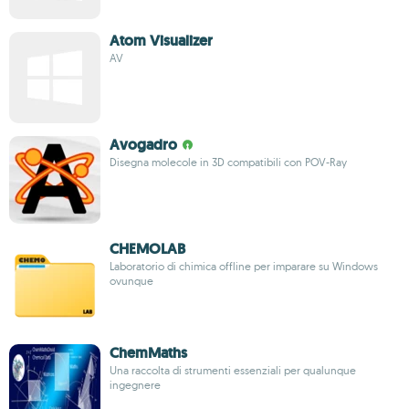
Atom Visualizer
AV
Avogadro
Disegna molecole in 3D compatibili con POV-Ray
CHEMOLAB
Laboratorio di chimica offline per imparare su Windows
ovunque
ChemMaths
Una raccolta di strumenti essenziali per qualunque
ingegnere