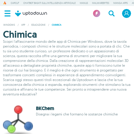
CAPCUT
CHATBOT BASATI SULL'INTELLIGENZA ARTIFICIALE
MANUS
MALWAREBYTES
MANGA APPS
A
WINDOWS
/
APP
/
EDUCAZIONE
/
CHIMICA
Chimica
Scopri l'affascinante mondo delle app di Chimica per Windows, dove la tavola
periodica, i composti chimici e le strutture molecolari sono a portata di clic. Che
tu sia uno studente curioso, un professore dedicato o un appassionato di
scienza, questa raccolta offre una gamma di strumenti per migliorare la tua
comprensione della chimica. Dalla creazione di rappresentazioni molecolari 3D
all'accesso a dettagliate proprietà chimiche, queste app ti forniscono tutte le
risorse di cui hai bisogno. E il meglio è che ogni strumento è progettato per
trasformare concetti complessi in esperienze di apprendimento coinvolgenti.
Scarica oggi stesso questi titoli eccezionali da Uptodown e lascia che la tua
conoscenza della chimica si espanda, esplorando strumenti che stimolano la tua
curiosità e affinano le tue competenze. Sei pronto a intraprendere una nuova
avventura educativa?
BKChem
Disegna i legami che formano le sostanze chimiche