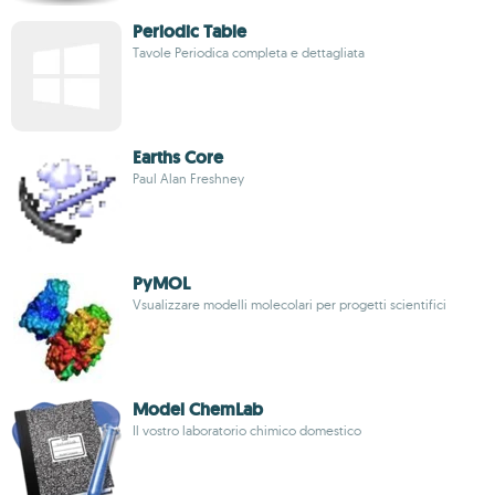
Periodic Table
Tavole Periodica completa e dettagliata
Earths Core
Paul Alan Freshney
PyMOL
Vsualizzare modelli molecolari per progetti scientifici
Model ChemLab
Il vostro laboratorio chimico domestico