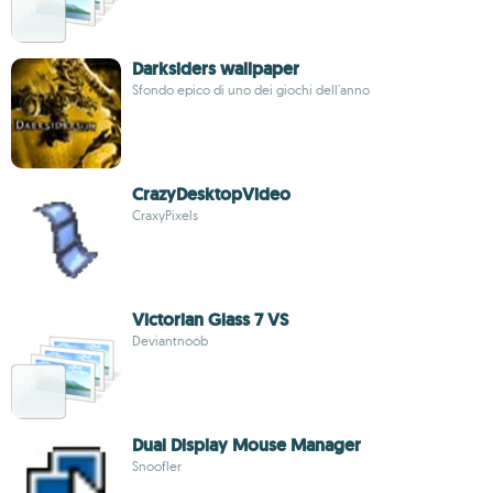
Darksiders wallpaper
Sfondo epico di uno dei giochi dell'anno
CrazyDesktopVideo
CraxyPixels
Victorian Glass 7 VS
Deviantnoob
Dual Display Mouse Manager
Snoofler