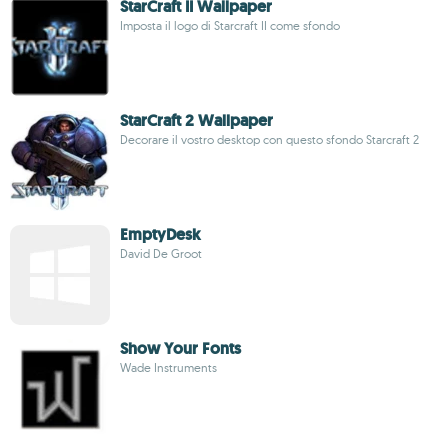
StarCraft II Wallpaper
Imposta il logo di Starcraft II come sfondo
StarCraft 2 Wallpaper
Decorare il vostro desktop con questo sfondo Starcraft 2
EmptyDesk
David De Groot
Show Your Fonts
Wade Instruments