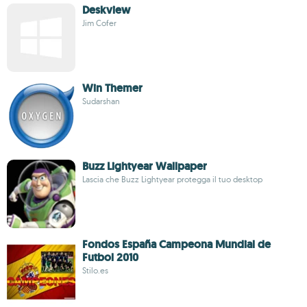
Deskview
Jim Cofer
Win Themer
Sudarshan
Buzz Lightyear Wallpaper
Lascia che Buzz Lightyear protegga il tuo desktop
Fondos España Campeona Mundial de
Futbol 2010
Stilo.es