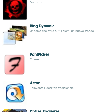
Microsoft
Bing Dynamic
Un tema che offre tutti i giorni un nuovo sfondo
FontPicker
Charten
Aston
Reinventa il desktop tradizionale.
Chicas Roqueras