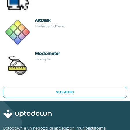
AltDesk
Gladiators Software
Modometer
Imbroglio
VEDI ALTRO
Uptodown è un negozio di applicazioni multipiattaforma