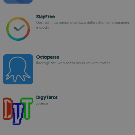
StayFree
Gestisci il tuo tempo di utilizzo dello schermo, programmi
e giochi
Octoparse
Raccogli dati web senza dover scrivere codice
DigyTarot
Josejoa