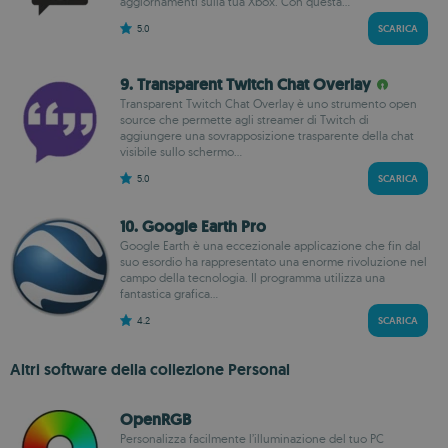
aggiornamenti sulla tua Xbox. Con questa...
5.0
SCARICA
9. Transparent Twitch Chat Overlay
Transparent Twitch Chat Overlay è uno strumento open
source che permette agli streamer di Twitch di
aggiungere una sovrapposizione trasparente della chat
visibile sullo schermo...
5.0
SCARICA
10. Google Earth Pro
Google Earth è una eccezionale applicazione che fin dal
suo esordio ha rappresentato una enorme rivoluzione nel
campo della tecnologia. Il programma utilizza una
fantastica grafica...
4.2
SCARICA
Altri software della collezione Personal
OpenRGB
Personalizza facilmente l’illuminazione del tuo PC