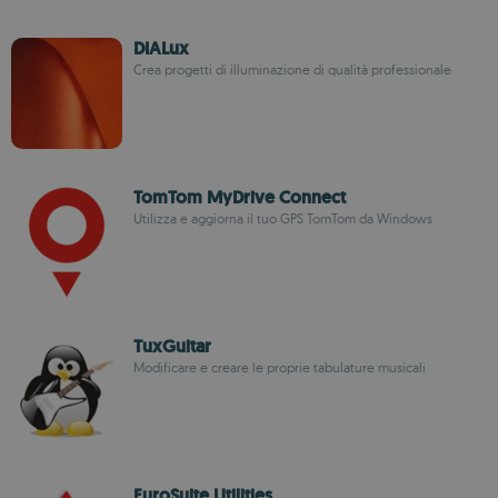
DIALux
Crea progetti di illuminazione di qualità professionale
TomTom MyDrive Connect
Utilizza e aggiorna il tuo GPS TomTom da Windows
TuxGuitar
Modificare e creare le proprie tabulature musicali
EuroSuite Utilities