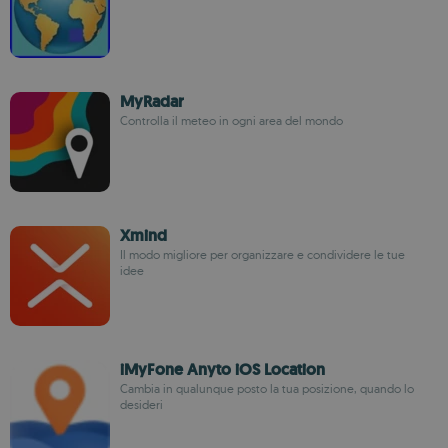
MyRadar
Controlla il meteo in ogni area del mondo
Xmind
Il modo migliore per organizzare e condividere le tue
idee
iMyFone Anyto iOS Location
Cambia in qualunque posto la tua posizione, quando lo
desideri