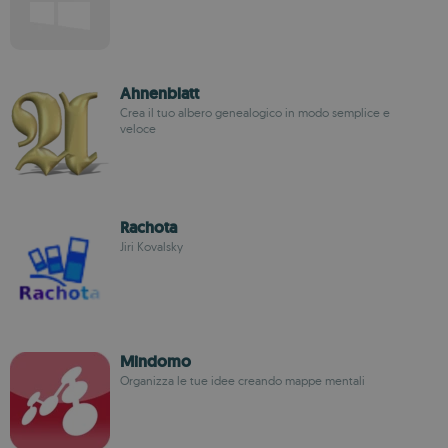
Ahnenblatt
Crea il tuo albero genealogico in modo semplice e
veloce
Rachota
Jiri Kovalsky
Mindomo
Organizza le tue idee creando mappe mentali