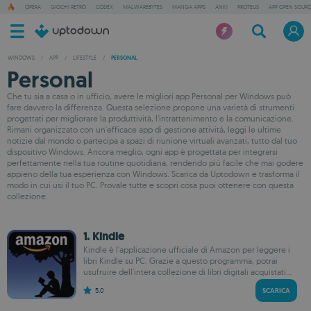
OPERA
GIOCHI RETRÒ
CODEX
MALWAREBYTES
MANGA APPS
ANKI
PROTEUS
APP OPEN SOURC
WINDOWS
/
APP
/
LIFESTYLE
/
PERSONAL
Personal
Che tu sia a casa o in ufficio, avere le migliori app Personal per Windows può
fare davvero la differenza. Questa selezione propone una varietà di strumenti
progettati per migliorare la produttività, l’intrattenimento e la comunicazione.
Rimani organizzato con un'efficace app di gestione attività, leggi le ultime
notizie dal mondo o partecipa a spazi di riunione virtuali avanzati, tutto dal tuo
dispositivo Windows. Ancora meglio, ogni app è progettata per integrarsi
perfettamente nella tua routine quotidiana, rendendo più facile che mai godere
appieno della tua esperienza con Windows. Scarica da Uptodown e trasforma il
modo in cui usi il tuo PC. Provale tutte e scopri cosa puoi ottenere con questa
collezione.
1. Kindle
Kindle è l'applicazione ufficiale di Amazon per leggere i
libri Kindle su PC. Grazie a questo programma, potrai
usufruire dell'intera collezione di libri digitali acquistati...
5.0
SCARICA