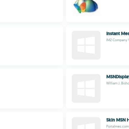
Instant Me
IM2 Company V
MSNDispla
William J. Bish
Skin MSN 
Portalmes.com