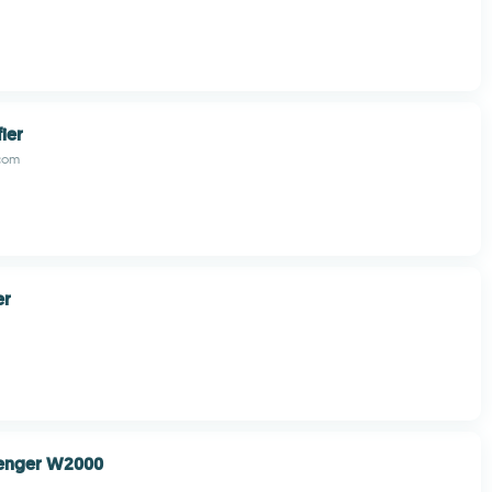
ier
.com
er
enger W2000