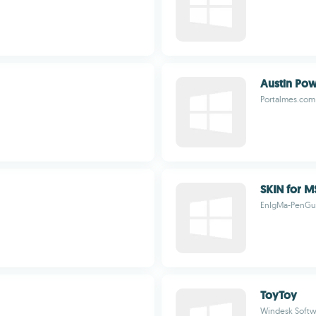
Austin Pow
Portalmes.com
SKIN for 
EnIgMa-PenGu
ToyToy
Windesk Softw