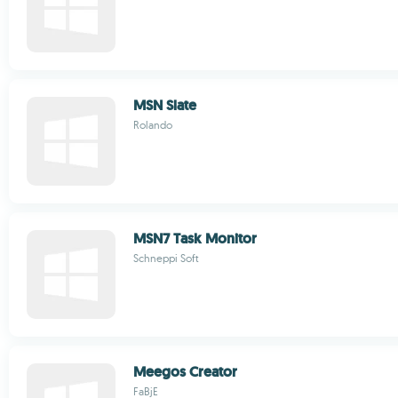
MSN Slate
Rolando
MSN7 Task Monitor
Schneppi Soft
Meegos Creator
FaBjE