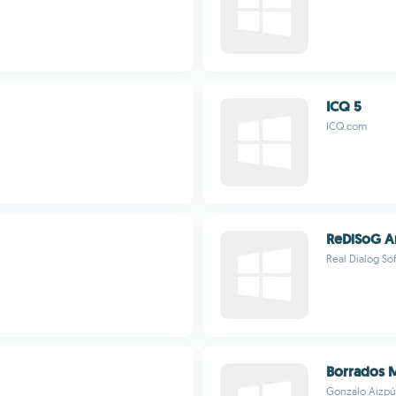
ICQ 5
ICQ.com
ReDiSoG A
Real Dialog So
Borrados 
Gonzalo Aizp