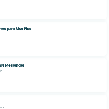
ers para Msn Plus
MSN Messenger
In
are