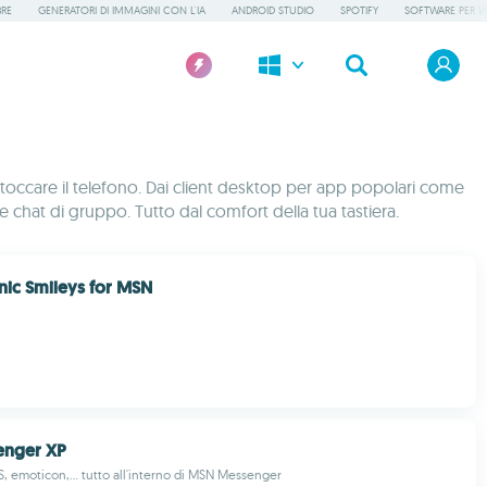
BRE
GENERATORI DI IMMAGINI CON L'IA
ANDROID STUDIO
SPOTIFY
SOFTWARE PER 
toccare il telefono. Dai client desktop per app popolari come
chat di gruppo. Tutto dal comfort della tua tastiera.
ic Smileys for MSN
nger XP
, emoticon,... tutto all'interno di MSN Messenger