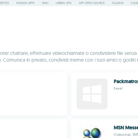
EBYTES
MANGA APPS
ANKI
URBAN VPN
APP OPEN SOURCE
OLLAMA
CALI
ter chattare, effettuare videochiamate o condividere file senza 
munica in privato, condividi meme con i tuoi amici o goditi le 
Packmatron
Kavel
MSN Messe
Videochat, SMS