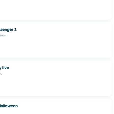
ssenger 2
ision
yLive
op
Halloween