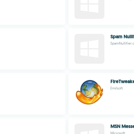
Spam Nullif
SpamNullifier
FireTweak
Emilsoft
MSN Mess
Microsoft