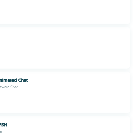
nimated Chat
ftware Chat
MSN
ún