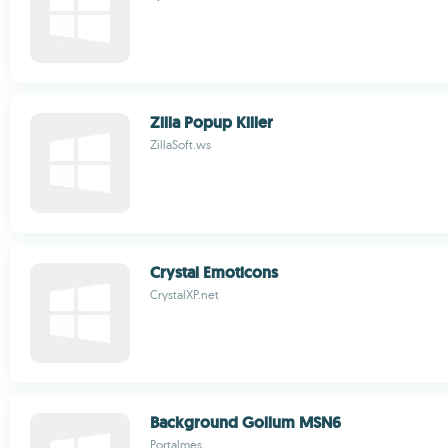
Zilla Popup Killer
ZillaSoft.ws
Crystal Emoticons
CrystalXP.net
Background Gollum MSN6
Portalmes