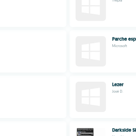
Trepia
Parche es
Microsoft
Lezer
José D.
Darkside S