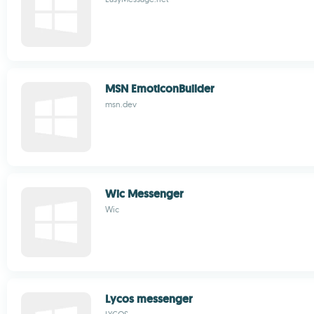
MSN EmoticonBuilder
msn.dev
Wic Messenger
Wic
Lycos messenger