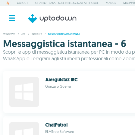
CAPCUT
CHATBOT BASATI SULL'INTELLIGENZA ARTIFICIALE
MANUS
MALWAR
WINDOWS
/
APP
/
INTERNET
/
MESSAGGISTICA ISTANTANEA
Messaggistica istantanea - 6
Scopri le app di messaggistica istantanea per PC in modo da po
WhatsApp o Telegram agli strumenti professionali come Zoom. Co
Juerguistaz IRC
Gonzalo Guerra
ChatPatrol
ELMTree Software