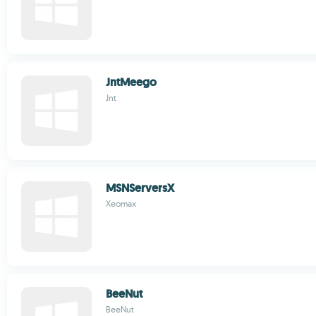
JntMeego
Jnt
MSNServersX
Xeomax
BeeNut
BeeNut