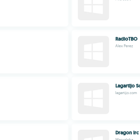
RadioTBO
Alex Perez
Lagartijo S
lagartijo.com
Dragon Irc
Wasxalpha