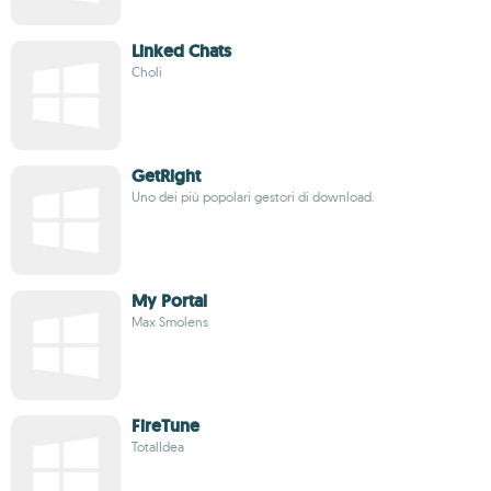
Linked Chats
Choli
GetRight
Uno dei più popolari gestori di download.
My Portal
Max Smolens
FireTune
TotalIdea