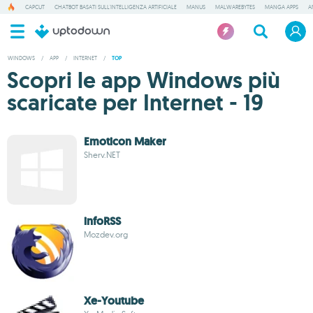
CAPCUT
CHATBOT BASATI SULL'INTELLIGENZA ARTIFICIALE
MANUS
MALWAREBYTES
MANGA APPS
A
WINDOWS
/
APP
/
INTERNET
/
TOP
Scopri le app Windows più
scaricate per Internet - 19
Emoticon Maker
Sherv.NET
infoRSS
Mozdev.org
Xe-Youtube