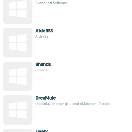
Avanquest Software
AideRSS
AideRSS
8hands
8hands
DreaMule
Una soluzione per gli utenti eMule con ID basso
Lively