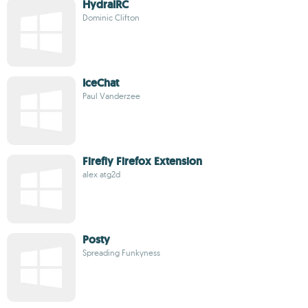
HydraIRC
Dominic Clifton
IceChat
Paul Vanderzee
Firefly Firefox Extension
alex atg2d
Posty
Spreading Funkyness