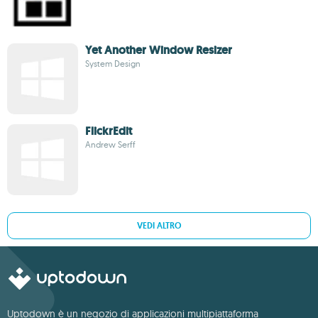
Yet Another Window Resizer
System Design
FlickrEdit
Andrew Serff
VEDI ALTRO
Uptodown è un negozio di applicazioni multipiattaforma