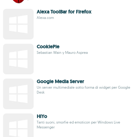
Alexa ToolBar for Firefox
Alexa.com
CookiePie
Sebastian Wain y Mauro Asprea
Google Media Server
Un server multimediale sotto forma di widget per Google
Desk
HiYo
Tanti suoni, smorfie ed emoticon per Windows Live
Messenger