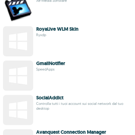
Xe-Media Software
RoyaLive WLM Skin
Ryxdp
GmailNotifier
SpeedApps
SocialAddict
Controlla tutti i tuoi account sui social network dal tuo
desktop
Avanquest Connection Manager