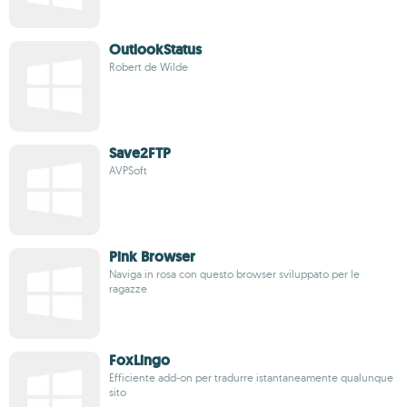
OutlookStatus
Robert de Wilde
Save2FTP
AVPSoft
Pink Browser
Naviga in rosa con questo browser sviluppato per le
ragazze
FoxLingo
Efficiente add-on per tradurre istantaneamente qualunque
sito