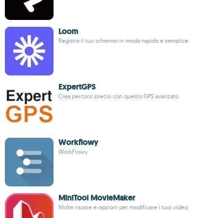
Loom
Registra il tuo schermo in modo rapido e semplice
ExpertGPS
Crea percorsi precisi con questo GPS avanzato
Workflowy
WorkFlowy
MiniTool MovieMaker
Molte risorse e opzioni per modificare i tuoi video