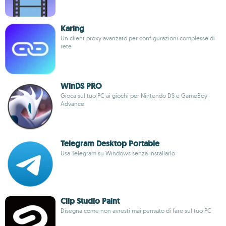
Karing
Un client proxy avanzato per configurazioni complesse di
rete
WinDS PRO
Gioca sul tuo PC ai giochi per Nintendo DS e GameBoy
Advance
Telegram Desktop Portable
Usa Telegram su Windows senza installarlo
Clip Studio Paint
Disegna come non avresti mai pensato di fare sul tuo PC