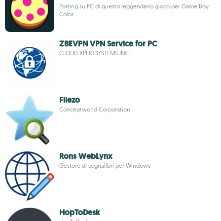
Porting su PC di questo leggendario gioco per Game Boy
Color
ZBEVPN VPN Service for PC
CLOUD XPERTSYSTEMS INC
Filezo
Conceptworld Corporation
Rons WebLynx
Gestore di segnalibri per Windows
HopToDesk