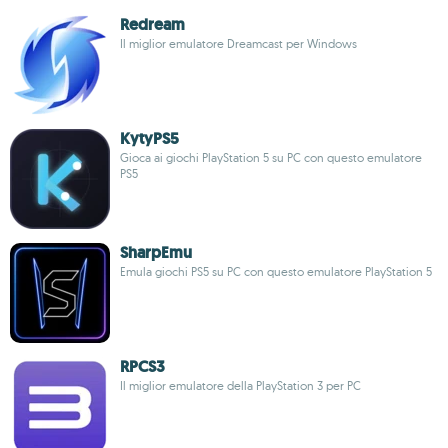
Redream
Il miglior emulatore Dreamcast per Windows
KytyPS5
Gioca ai giochi PlayStation 5 su PC con questo emulatore
PS5
SharpEmu
Emula giochi PS5 su PC con questo emulatore PlayStation 5
RPCS3
Il miglior emulatore della PlayStation 3 per PC