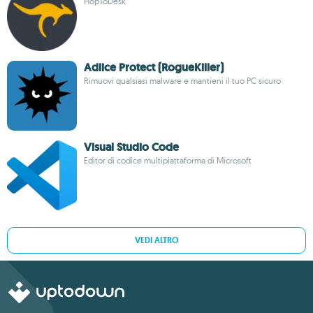
HopToDesk
Adlice Protect (RogueKiller)
Rimuovi qualsiasi malware e mantieni il tuo PC sicuro
Visual Studio Code
Editor di codice multipiattaforma di Microsoft
VEDI ALTRO