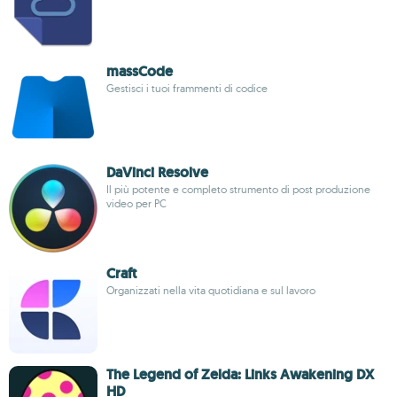
massCode
Gestisci i tuoi frammenti di codice
DaVinci Resolve
Il più potente e completo strumento di post produzione
video per PC
Craft
Organizzati nella vita quotidiana e sul lavoro
The Legend of Zelda: Links Awakening DX
HD