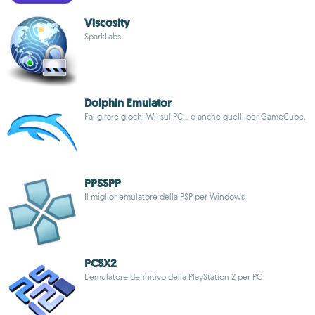
Viscosity
SparkLabs
Dolphin Emulator
Fai girare giochi Wii sul PC... e anche quelli per GameCube.
PPSSPP
Il miglior emulatore della PSP per Windows
PCSX2
L'emulatore definitivo della PlayStation 2 per PC