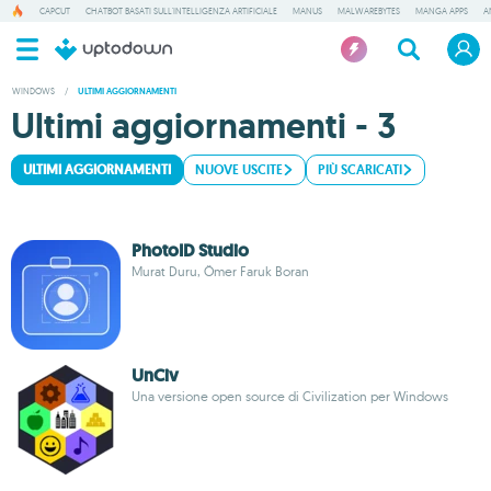
CAPCUT
CHATBOT BASATI SULL'INTELLIGENZA ARTIFICIALE
MANUS
MALWAREBYTES
MANGA APPS
A
WINDOWS
/
ULTIMI AGGIORNAMENTI
Ultimi aggiornamenti - 3
ULTIMI AGGIORNAMENTI
NUOVE USCITE
PIÙ SCARICATI
PhotoID Studio
Murat Duru, Ömer Faruk Boran
UnCiv
Una versione open source di Civilization per Windows