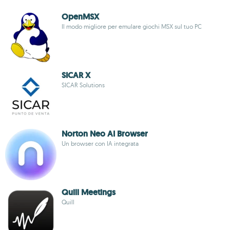
OpenMSX
Il modo migliore per emulare giochi MSX sul tuo PC
SICAR X
SICAR Solutions
Norton Neo AI Browser
Un browser con IA integrata
Quill Meetings
Quill