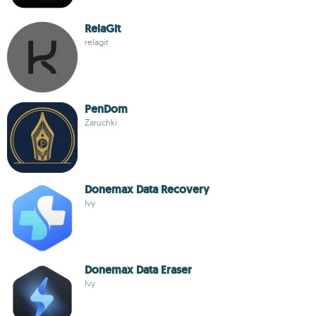
RelaGit
relagit
PenDom
Zaruchki
Donemax Data Recovery
Ivy
Donemax Data Eraser
Ivy