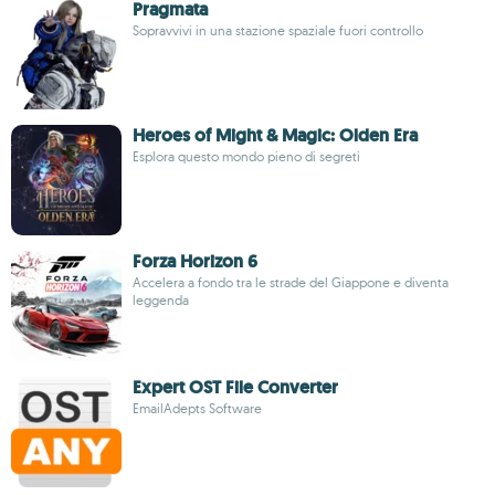
Pragmata
Sopravvivi in una stazione spaziale fuori controllo
Heroes of Might & Magic: Olden Era
Esplora questo mondo pieno di segreti
Forza Horizon 6
Accelera a fondo tra le strade del Giappone e diventa
leggenda
Expert OST File Converter
EmailAdepts Software