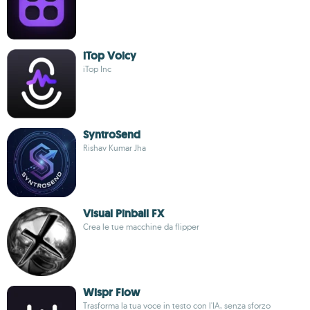
iTop Voicy
iTop Inc
SyntroSend
Rishav Kumar Jha
Visual Pinball FX
Crea le tue macchine da flipper
Wispr Flow
Trasforma la tua voce in testo con l'IA, senza sforzo