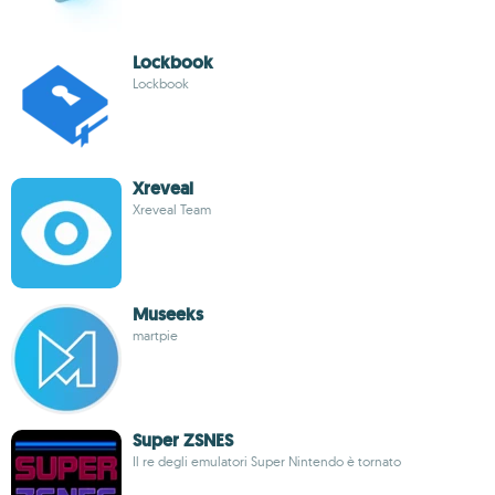
Lockbook
Lockbook
Xreveal
Xreveal Team
Museeks
martpie
Super ZSNES
Il re degli emulatori Super Nintendo è tornato