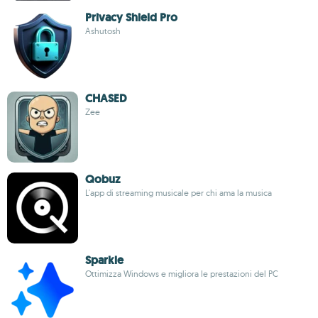
Privacy Shield Pro
Ashutosh
CHASED
Zee
Qobuz
L'app di streaming musicale per chi ama la musica
Sparkle
Ottimizza Windows e migliora le prestazioni del PC