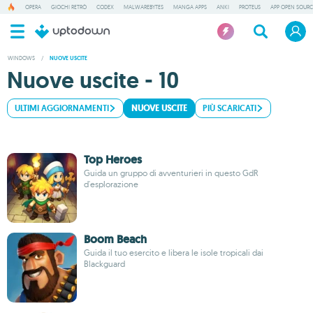
OPERA
GIOCHI RETRÒ
CODEX
MALWAREBYTES
MANGA APPS
ANKI
PROTEUS
APP OPEN SOURC
WINDOWS
/
NUOVE USCITE
Nuove uscite - 10
ULTIMI AGGIORNAMENTI
NUOVE USCITE
PIÙ SCARICATI
Top Heroes
Guida un gruppo di avventurieri in questo GdR
d'esplorazione
Boom Beach
Guida il tuo esercito e libera le isole tropicali dai
Blackguard