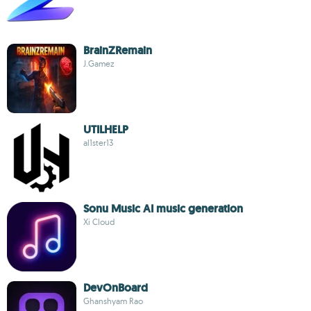
BrainZRemain
J.Gamez
UTILHELP
al1ster13
Sonu Music AI music generation
Xi Cloud
DevOnBoard
Ghanshyam Rao