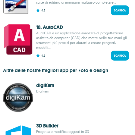
suite di editing di immagini multiuso completa e...
4.2
SCARICA
10. AutoCAD
AutoCAD è un'applicazione avanzata di progettazione
assistita da computer (CAD) che mette nelle tue mani gli
strumenti più precisi per aiutarti a creare progetti,
modelli...
4.6
SCARICA
Altre delle nostre migliori app per Foto e design
digiKam
Digikam
3D Builder
Progetta e modifica oggetti in 3D