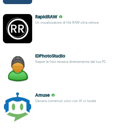
RapidRAW
Un visualizzatore di file RAW ultra veloce
IDPhotoStudio
Stapre le foto tessera direttamente dal tuo PC
Amuse
Genera contenuti visivi con IA in locale