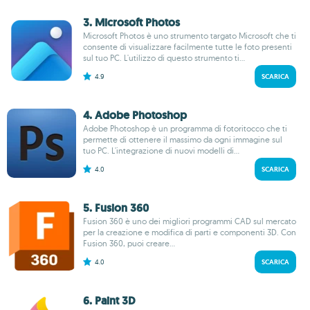
3. Microsoft Photos
Microsoft Photos è uno strumento targato Microsoft che ti
consente di visualizzare facilmente tutte le foto presenti
sul tuo PC. L'utilizzo di questo strumento ti...
4.9
SCARICA
4. Adobe Photoshop
Adobe Photoshop è un programma di fotoritocco che ti
permette di ottenere il massimo da ogni immagine sul
tuo PC. L'integrazione di nuovi modelli di...
4.0
SCARICA
5. Fusion 360
Fusion 360 è uno dei migliori programmi CAD sul mercato
per la creazione e modifica di parti e componenti 3D. Con
Fusion 360, puoi creare...
4.0
SCARICA
6. Paint 3D