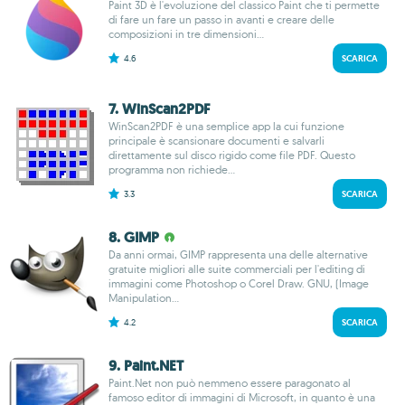
Paint 3D è l'evoluzione del classico Paint che ti permette
di fare un fare un passo in avanti e creare delle
composizioni in tre dimensioni...
4.6
SCARICA
7. WinScan2PDF
WinScan2PDF è una semplice app la cui funzione
principale è scansionare documenti e salvarli
direttamente sul disco rigido come file PDF. Questo
programma non richiede...
3.3
SCARICA
8. GIMP
Da anni ormai, GIMP rappresenta una delle alternative
gratuite migliori alle suite commerciali per l'editing di
immagini come Photoshop o Corel Draw. GNU, (Image
Manipulation...
4.2
SCARICA
9. Paint.NET
Paint.Net non può nemmeno essere paragonato al
famoso editor di immagini di Microsoft, in quanto è una